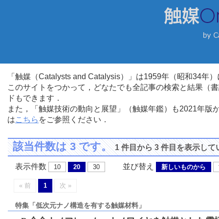
「触媒（Catalysts and Catalysis）」は1959年（昭
このサイトをつかって，どなたでも全記事の検索と結果（書
ドもできます．
また，「触媒技術の動向と展望」（触媒年鑑）も2021年
は
こちら
をご参照ください．
該当件数は 3 です。
1 件目から 3 件目を表示し
表示件数
並び替え
10
20
30
新しいものから
« 前
1
次 »
特集「低次元ナノ構造を有する触媒材料」