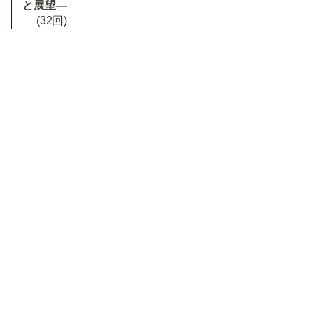
と展望―
(32回)