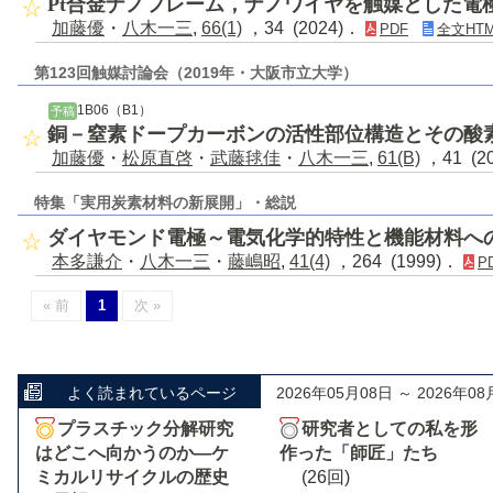
Pt合金ナノフレーム，ナノワイヤを触媒とした電
加藤優
・
八木一三
,
66(1)
，34 (2024)．
PDF
全文HTM
第123回触媒討論会（2019年・大阪市立大学）
1B06（B1）
予稿
銅－窒素ドープカーボンの活性部位構造とその酸
加藤優
・
松原直啓
・
武藤毬佳
・
八木一三
,
61(B)
，41 (2
特集「実用炭素材料の新展開」・総説
ダイヤモンド電極～電気化学的特性と機能材料へ
本多謙介
・
八木一三
・
藤嶋昭
,
41(4)
，264 (1999)．
P
« 前
1
次 »
よく読まれているページ
2026年05月08日 ～ 2026年08
プラスチック分解研究
研究者としての私を形
はどこへ向かうのか―ケ
作った「師匠」たち
ミカルリサイクルの歴史
(26回)