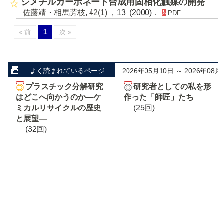
ジメチルカーボネート合成用固相化触媒の開発
佐藤靖
・
相馬芳枝
,
42(1)
，13 (2000)．
PDF
« 前
1
次 »
よく読まれているページ
2026年05月10日 ～ 2026年08
プラスチック分解研究
研究者としての私を形
はどこへ向かうのか―ケ
作った「師匠」たち
ミカルリサイクルの歴史
(25回)
と展望―
(32回)