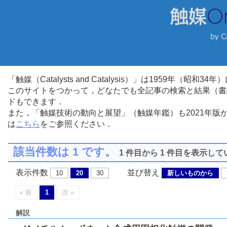
「触媒（Catalysts and Catalysis）」は1959年（昭
このサイトをつかって，どなたでも全記事の検索と結果（書
ドもできます．
また，「触媒技術の動向と展望」（触媒年鑑）も2021年
は
こちら
をご参照ください．
該当件数は 1 です。
1 件目から 1 件目を表示し
表示件数
並び替え
10
20
30
新しいものから
« 前
1
次 »
解説