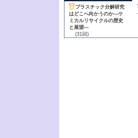
プラスチック分解研究
はどこへ向かうのか―ケ
ミカルリサイクルの歴史
と展望―
(31回)