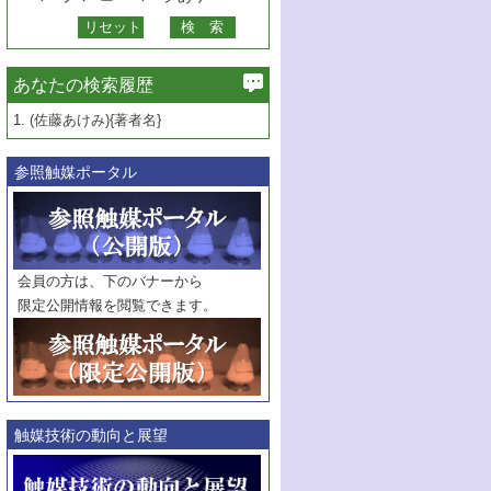
あなたの検索履歴
1.
(佐藤あけみ){著者名}
参照触媒ポータル
会員の方は、下のバナーから
限定公開情報を閲覧できます。
触媒技術の動向と展望