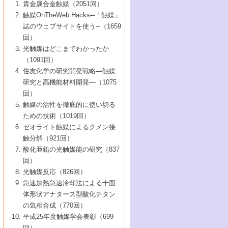
1号 なぜこの触媒が良いのか？
▼44巻（2002年）
貴金属合金触媒（2051回）
5号 若手会員による触媒研究の未来展望1：
8号 高機能化ポリオレフィンに向けた重合
5号 こんな物質，あんな物質―新たな触媒
7号 持続可能社会実現のための触媒および
5号 水素製造・貯蔵のための触媒技術の新
4号 水分解用光触媒材料
3号 特殊エネルギー場の触媒反応
触媒OnTheWeb Hacks─「触媒」
企業編
2号 第91回触媒討論会
触媒の最近の進展
1号 高次制御された触媒の化学
▼43巻（2001年）
の可能性―
触媒関連技術
しい展開
誌のウェブサイトを使う─（1659
5号 時間分解分光の進歩と応用
4号 生体内における金属の触媒作用
6号 第102回触媒討論会
3号 最近の自動車排ガス処理技術
2号 第89回触媒討論会
1号 グリーンケミストリーと触媒
▼42巻（2000年）
6号 第100回触媒討論会
8号 未来を拓く金属錯体
回）
6号 第98回触媒討論会
6号 第96回触媒討論会
5号 ファインケミカルズの展開に寄与する
7号 触媒・化学反応における計算化学の進
4号 触媒研究の現状と将来─第90回触媒討論
3号 触媒を利用した電気化学の新展開
2号 第87回触媒討論会特集号
1号 触媒反応工学の明日を拓く
▼41巻（1999年）
7号 『結晶の化学』を活かした触媒研究
光触媒はどこまでわかったか
7号 基礎化学品製造の触媒技術
触媒
歩
会Aから
7号 未来型金属錯体触媒開発への展望
4号 ナノ材料の調製と機能化
（1091回）
3号 生体触媒とバイオプロセス
2号 第85回触媒討論会
8号 イオン液体の応用
1号 孔、穴、あな?-特異な空間とその利用-
▼40巻（1998年）
8号 多機能型リアクター
6号 第94回触媒討論会
8号 若手研究者による触媒研究の未来展望
5号 基礎化学品製造の触媒技術
8号 超臨界流体を用いた化学プロセスの新
住友化学の研究開発戦略―触媒
5号 こんな触媒が欲しい
4号 水素製造・利用の触媒化学
3号 反応ダイナミクス
2号 第83回触媒討論会
1号 創立40周年記念・触媒化学この10年の
▼39巻（1997年）
2：大学・研究所編
展開
研究と高機能材料開発―（1075
7号 サブナノレベルでみた新しい表面現象
6号 第92回触媒討論会
6号 第90回触媒討論会
5号 触媒研究における新しい切り口：コン
進展と21世紀への提言/創立40周年記念・触
4号 超臨界流体の触媒反応への応用
3号 均一系触媒反応最前線
1号 均一系と不均一系触媒反応-その特徴と
回）
▼38巻（1996年）
8号 オレフィン重合触媒の新たな展
7号 基礎化学品製造の触媒技術
ビナトリアルケミストリー
媒学会この10年の歩みとこれから/創立40周
7号 触媒研究と学術雑誌/情報
5号 触媒のおもしろさをどのように伝える
接点
触媒の活性を徹底的に使い切る
4号 実用炭素材料の新展開
1号 触媒の構造と触媒作用/C1化学を中心と
▼37巻（1995年）
年記念・記録は語る
8号 資源の循環と触媒技術
6号 第88回触媒討論会特集号
か
ための技術（1019回）
8号 若い世代からみた触媒化学の現状と未
2号 第79回触媒討論会
5号 研究の方法論を考える
する21世紀への触媒
1号 ファインケミカルズと固体触媒
▼36巻（1994年）
2号 第81回触媒討論会
ゼオライト触媒によるクメン接
来
7号 企業における触媒研究のブレークスル
6号 第86回触媒討論会
3号 最新NO除去触媒の実用化研究
6号 第84回触媒討論会
2号 第77回触媒討論会
2号 第75回触媒討論会
触分解（921回）
1号 電気化学と触媒
▼35巻（1993年）
ー
3号 計算機触媒化学へのさそい
7号 水素化精製触媒の新しい展開
4号 新しい反応場を目指した触媒調製
7号 機能性金属材料と触媒
3号 オリンピックメダル:金・銀・銅はどん
酸化亜鉛の光触媒能の研究（837
3号 希土類を利用した触媒
2号 第73回触媒討論会
8号 この材料を触媒として使ってみません
4号 触媒劣化の制御と予測
1号 工業触媒開発マニュアル―探索から工
▼34巻（1992年）
8号 新しい反応性と機能性を目指した金属
な触媒作用を示すか
回）
5号 反応・分離技術の新しい展開
8号 触媒研究へのNMRの応用と展望
か？
業化まで
4号 触媒とリサイクル
3号 C4化学の展開
5号 最新の実用プロセスと触媒
クラスタ-化学
1号 インパクトを与えたこの研究
▼33巻（1991年）
光触媒反応（826回）
4号 触媒作用における機能の複合化
6号 第80回触媒討論会
2号 第71回触媒討論会
5号 エネルギー変換触媒
4号 《通常号》
6号 第82回触媒討論会
急速加熱急速冷却法による十面
2号 第69回触媒討論会
1号 触媒プロセス開発マニュアル―探索か
▼32巻（1990年）
5号 未来を拓け！若手研究者
7号 無機―有機ハイブリッド材料の新展開
3号 研究開発のうらおもて―着想と展開
体形状アナタース型酸化チタン
6号 第76回触媒討論会
5号 《通常号》
ら工業化まで，知っておきたいこと PartII
7号 ナノ構造体の化学
3号 ケミカルズ合成触媒―新しい展開と応
1号 21世紀に向けて触媒研究の飛躍をめざ
▼31巻（1989年）
6号 第78回触媒討論会
8号 AFMでみる世界
の気相合成（770回）
4号 触媒劣化と寿命の予測
7号 表面吸着相の新しい展開
用
6号 第74回触媒討論会
2号 第67回触媒討論会
8号 あの反応は今
す―触媒化学の裾野を広げよう
1号 情報科学と反応設計・材料設計
▼30巻（1988年）
7号 ダイナミックな領域への触媒研究の展
平成25年度触媒学会表彰（699
5号 環境に優しい触媒
8号 マイクロポーラス・クリスタル触媒の
4号 触媒調製の科学と技術の最前線
7号 半導体光触媒の基礎と広がり
3号 光触媒
2号 第65回触媒討論会
開/C1化学を中心とする21世紀への触媒
回）