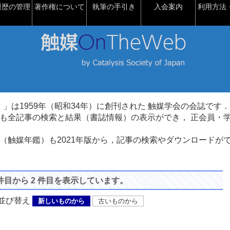
履歴の管理
著作権について
執筆の手引き
入会案内
利用方法・
talysis）」は1959年（昭和34年）に創刊された 触媒学会の会誌です．
も全記事の検索と結果（書誌情報）の表示ができ， 正会員・
（触媒年鑑）も2021年版から，記事の検索やダウンロードが
 件目から 2 件目を表示しています。
び替え
新しいものから
古いものから