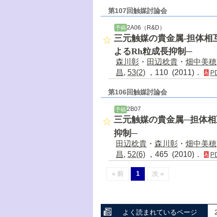
第107回触媒討論会
2A06（R&D）
予稿
三元触媒の貴金属-担体相
よるRh粒成長抑制─
森川彰
・
田辺稔貴
・
畑中美穂
昌
,
53(2)
，110 (2011)．
P
第106回触媒討論会
2B07
予稿
三元触媒の貴金属─担体相互
抑制─
田辺稔貴
・
森川彰
・
畑中美穂
昌
,
52(6)
，465 (2010)．
P
« 前
1
次 »
よく読まれているページ