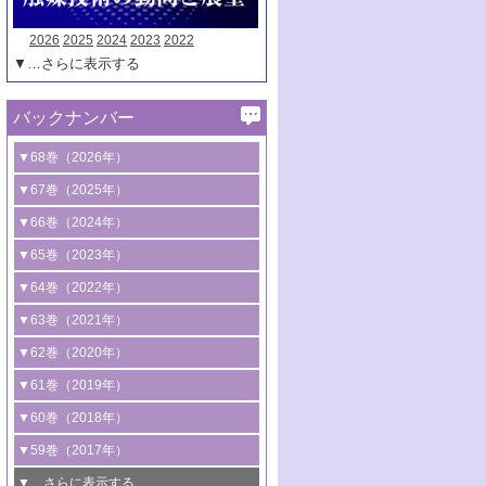
2026
2025
2024
2023
2022
▼…さらに表示する
バックナンバー
▼68巻（2026年）
1号 過酸化水素合成に関する研究動向
▼67巻（2025年）
2号 コンピューター技術により加速する
1号 CO
水素化によるグリーン燃料/グリ
▼66巻（2024年）
2
触媒開発
ーンケミカル製造
1号 低次元ナノ構造を有する触媒材料
▼65巻（2023年）
3号 有機分子変換やCO
資源化のための
2
2号 水素製造のための水分解技術に関す
2号 規制反応場を活用した固体触媒研究
1号 炭素が関わる触媒機能
▼64巻（2022年）
光触媒に関する最近の研究
る最近の研究
の新展開
2号 プラスチックケミカルリサイクルの
1号 合成ガス製造とCOを用いるケミカル
▼63巻（2021年）
B号 第137回触媒討論会（2026年）
3号 オレフィン系樹脂の精密合成に関す
3号 未踏分子変換を目指した酸化触媒プ
ための触媒技術
ズ合成の最新動向
1号 金触媒の新展開
▼62巻（2020年）
る最新技術
ロセスの最前線
3号 非酸化物系金属化合物を基盤とした
2号 化学品合成のための合金触媒開発
2号 ペロブスカイト
1号 触媒設計を拓く欠陥構造のキャラク
▼61巻（2019年）
4号 アルコール類の効率的変換を実現す
4号 シンクロトロン放射光および中性子
触媒材料の開発
3号 CO
の排出削減および有効活用のた
タリゼーション
2
3号 特殊反応場を利用した触媒的分子変
る非貴金属触媒の研究動向
線を利用した触媒解析技術の最先端
1号 物質移動制御に着目した触媒プロセ
▼60巻（2018年）
4号 格子酸素・格子酸素欠陥を利用した
めの触媒技術
換反応
2号 機能化学品製造に資するクリーンな
ス開発
5号 ゼオライトの合成と応用における研
5号 単原子触媒
触媒反応
1号 固体酸触媒の最新の研究動向
▼59巻（2017年）
触媒的酸化反応
4号 若手による情報発信企画～とびたて
4号 多孔質材料を用いた触媒の新展開
究動向
2号 CO
フリー水素サプライチェーンに
2
6号 参照触媒委員会からのお知らせ
5号 生体触媒によるエネルギー変換反応
2号 二酸化炭素からの有用化学品合成
1号 いたるところに，触媒
▼…さらに表示する