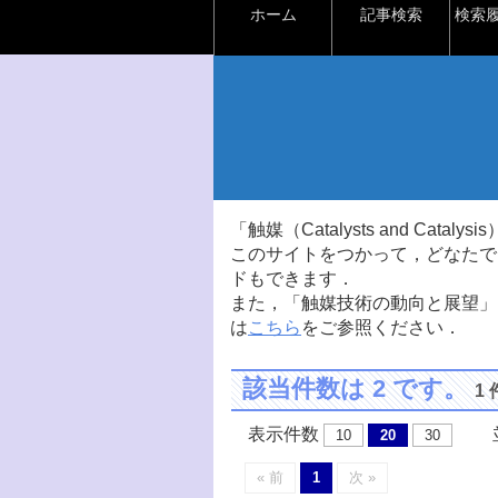
ホーム
記事検索
検索
「触媒（Catalysts and Ca
このサイトをつかって，どなたで
ドもできます．
また，「触媒技術の動向と展望」
は
こちら
をご参照ください．
該当件数は 2 です。
1
表示件数
並
10
20
30
« 前
1
次 »