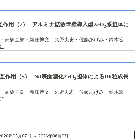
互作用（7）─アルミナ拡散障壁導入型ZrO
系担体に
2
・
高橋直樹
・
新庄博文
・
久野央史
・
佐藤あけみ
・
鈴木宏
DF
作用（5）─Nd表面濃化ZrO
担体によるRh粒成長
2
・
高橋直樹
・
新庄博文
・
久野央志
・
佐藤あけみ
・
鈴木宏
DF
2026年05月07日 ～ 2026年08月07日