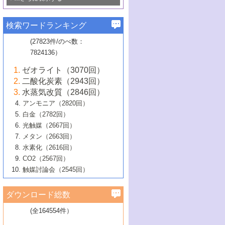
若き触媒の研究者たち～（1）
3号 水処理のための触媒化学
5号 情報学的手法を用いた触媒開発
6号 ヘテロ接合界面
関わる触媒開発動向
B号 第133回触媒討論会（2023年）
6号 窒素とリンの循環のための触媒・機
3号 ナノ粒子・クラスター触媒の最前線
2号 機能性材料の局所構造解析のための
5号 若手による情報発信企画～とびたて
▼58巻（2016年）
4号 光触媒を用いた水分解の最新の研究
6号 カーボンニュートラルに向けた電解
B号 第135回触媒討論会（2025年）
3号 精密高分子合成に関する最近の研究
能性材料
最先端技術
検索ワードランキング
4号 60周年記念企画
若き触媒の研究者たち～（2）
動向
技術
1号 ユニークな構造の高分子を生み出す触
▼57巻（2015年）
動向
B号 第131回触媒討論会（2023年）
3号 無機分離膜材料の開発と触媒反応プ
5号 進化するゼオライト合成技術
6号 石油のノーブル・ユースを志向した
媒技術
(27823件/のべ数：
5号 次世代の触媒プロセスを支えるマイ
B号 第127回触媒討論会（2021年・オン
1号 水素キャリアにかかわる触媒技術の新
4号 バイオマス化成品製造のための触媒
▼56巻（2014年）
ロセスへの適用
触媒技術
7824136）
クロ波
6号 非貴金属系触媒における電気化学的
ライン開催(Zoom)のみ）
2号 リグニンからの化成品製造に向けた触
展開
技術
1号 特殊環境場を利用した材料合成
▼55巻（2013年）
4号 触媒研究における計算科学の利用
酸素還元反応
B号 第129回触媒討論会（2022年・京都
媒技術
6号 メタン転換技術の最新動向
ゼオライト（3070回）
2号 石油精製用触媒の最近の進展
5号 固体触媒による含窒素有機化合物変
2号 光触媒反応機構に関する最新の研究動
1号 高耐久性燃料電池システム用触媒にお
大学：オンライン・対面開催）
▼54巻（2012年）
5号 水素のふるまいを解き明かす最先端
B号 第121回触媒討論会（2018年・東京
3号 触媒研究の最先端～とびたて若き研究
二酸化炭素（2943回）
B号 第125回触媒討論会（2020年・工学
換の最前線
3号 固体酸化物形燃料電池（SOFC）におけ
向
ける新展開
研究
大学）
1号 規則性多孔体の利用技術における最近
▼53巻（2011年）
者たち～（1）
水蒸気改質（2846回）
院大学）
るアノード触媒上での燃料直接改質技術
6号 貴金属使用量低減に向けた自動車排
3号 固体高分子形燃料電池カソード触媒の
2号 リビングラジカル重合の最近の動向
6号 低級アルカンの有効利用のための触
の進歩
アンモニア（2820回）
4号 触媒研究の最先端～とびたて若き研究
1号 金属学から見る合金触媒の新展開
▼52巻（2010年）
ガス浄化触媒の開発
4号 コアシェル構造の制御による触媒機能
開発動向
媒技術
白金（2782回）
3号 天然ガスの化学工業的展開に関する触
2号 第109回触媒討論会
者たち～（2）
2号 第107回触媒討論会
の向上
1号 触媒の劣化対策と長寿命触媒開発
B号 第123回触媒討論会（2019年・大阪
▼51巻（2009年）
4号 人工光合成に向けた近年のアプローチ
光触媒（2667回）
媒技術
B号 第119回触媒討論会（2017年・首都
3号 貴金属低減技術の最新動向
5号 触媒研究の最先端～とびたて若き研究
市立大学）
3号 触媒のその場観察法の進歩（１）
5号 工業触媒およびその周辺技術の最近の
2号 第105回触媒討論会
1号 炭素材料－熱い注目を集める材料－
▼50巻（2008年）
メタン（2663回）
大学東京）
5号 未利用熱エネルギーの有効活用に貢献
4号 貴金属触媒の精密構造制御とその活用
者たち～（3）
4号 貴金属代替技術の最新動向
進歩
水素化（2616回）
4号 触媒のその場観察法の進歩（２）
3号 ナノ構造が拓く新機能
する触媒技術
2号 第103回触媒討論会
1号 触媒化学と学会のこの10年，半世紀，
▼49巻（2007年）
5号 バイオマス化成品製造のための固体触
6号 イオニクス材料と燃料電池・電解合成
5号 光触媒による物質変換反応の新展開
CO2（2567回）
6号 ナノシート
5号 不活性結合の触媒的活性化による有機
そして未来
4号 活性サイトおよびその環境の精密な設
6号 ポリオキソメタレート
3号 環境浄化用光触媒の現状と課題
媒の開発
1号 含フッ素化合物の合成と触媒
▼48巻（2006年）
の最新の研究動向
触媒討論会（2545回）
6号 グラフェン
合成
B号 第115回触媒討論会（2015年・成蹊大
計による触媒の高機能化
2号 第101回触媒討論会
B号 第113回触媒討論会（2014年・ロワジ
4号 水素社会の実現に向けた水素製造・貯
6号 ナノ空間─吸着状態解析から新機能開拓
2号 第99回触媒討論会
B号 第117回触媒討論会（2016年・大阪府
1号 固体酸触媒の最近の進歩
▼47巻（2005年）
学）
7号 水素を利用する化成品合成の新潮流
6号 新しい固体酸触媒技術
5号 触媒を有効に使うための技術
ールホテル豊橋）
蔵技術の進歩
まで─
3号 メソポーラス物質の新展開
立大学）
3号 実用的ファインケミカル合成プロセス
ダウンロード総数
2号 第97回触媒討論会
1号 最近の触媒担体とその効果
▼46巻（2004年）
7号 ゼオライト合成における最近の進歩
6号 第106回触媒討論会
5号 CO
が関わる触媒・材料
B号 第111回触媒討論会（2013年・関西大
4号 錯体を利用したユニークな表面構造の
を実現する触媒
2
3号 リビング重合触媒の最近の展開
2号 第95回触媒討論会
(全164554件）
1号 部分酸化反応触媒の最前線
▼45巻（2003年）
学）
構築と機能
7号 有機分子触媒による精密有機合成
4号 バイオマス活用のための技術開発
6号 第104回触媒討論会
4号 今後の液体燃料を支える触媒技術
3号 化成品を合成するゼオライト触媒
2号 第93回触媒討論会