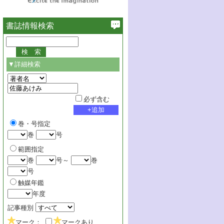
書誌情報検索
▼詳細検索
必ず含む
巻・号指定
巻
号
範囲指定
巻
号～
巻
号
触媒年鑑
年度
記事種別
マーク：
マークあり