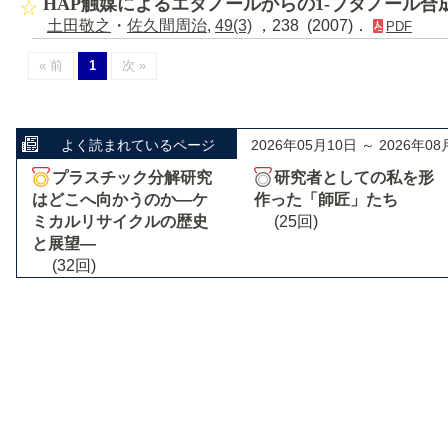
HAP触媒によるエタノールからの1-ブタノール合
土田敬之
・
佐久間周治
,
49(3)
，238 (2007)．
PDF
« 前
1
次 »
よく読まれているページ
2026年05月10日 ～ 2026年08
プラスチック分解研究
研究者としての私を形
はどこへ向かうのか―ケ
作った「師匠」たち
ミカルリサイクルの歴史
(25回)
と展望―
(32回)