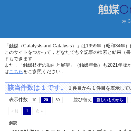
「触媒（Catalysts and Catalysis）」は1959年（昭
このサイトをつかって，どなたでも全記事の検索と結果（書
ドもできます．
また，「触媒技術の動向と展望」（触媒年鑑）も2021年
は
こちら
をご参照ください．
該当件数は 1 です。
1 件目から 1 件目を表示し
表示件数
並び替え
10
20
30
新しいものから
« 前
1
次 »
解説