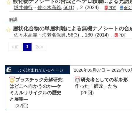
酸化物ナノシートの合成とヘテロ積層による光誘
坂井伸行
・
佐々木高義
,
66(1)
，2 (2024)．
PDF
全文
解説
層状化合物の単層剥離による無機ナノシートの合
佐々木高義
・
海老名保男
,
56(3)
，180 (2014)．
PDF
« 前
1
次 »
よく読まれているページ
2026年05月07日 ～ 2026年08
プラスチック分解研究
研究者としての私を形
はどこへ向かうのか―ケ
作った「師匠」たち
ミカルリサイクルの歴史
(26回)
と展望―
(32回)