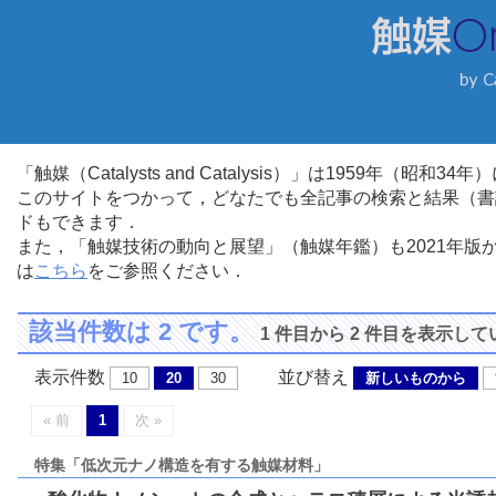
「触媒（Catalysts and Catalysis）」は1959年（昭
このサイトをつかって，どなたでも全記事の検索と結果（書
ドもできます．
また，「触媒技術の動向と展望」（触媒年鑑）も2021年
は
こちら
をご参照ください．
該当件数は 2 です。
1 件目から 2 件目を表示し
表示件数
並び替え
10
20
30
新しいものから
« 前
1
次 »
特集「低次元ナノ構造を有する触媒材料」