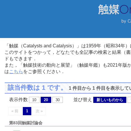
「触媒（Catalysts and Catalysis）」は1959年（昭
このサイトをつかって，どなたでも全記事の検索と結果（書
ドもできます．
また，「触媒技術の動向と展望」（触媒年鑑）も2021年
は
こちら
をご参照ください．
該当件数は 1 です。
1 件目から 1 件目を表示し
表示件数
並び替え
10
20
30
新しいものから
« 前
1
次 »
第83回触媒討論会