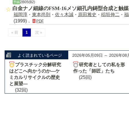
2B05(B2)
予稿
白金ナノ細線のFSM-16メソ細孔内鋳型合成と触
福岡淳
・
東本尚則
・
佐々木誠
・
原田雅史
・
稲垣伸二
・
福
(1999)．
PDF
« 前
1
次 »
よく読まれているページ
2026年05月09日 ～ 2026年08
プラスチック分解研究
研究者としての私を形
はどこへ向かうのか―ケ
作った「師匠」たち
ミカルリサイクルの歴史
(25回)
と展望―
(32回)