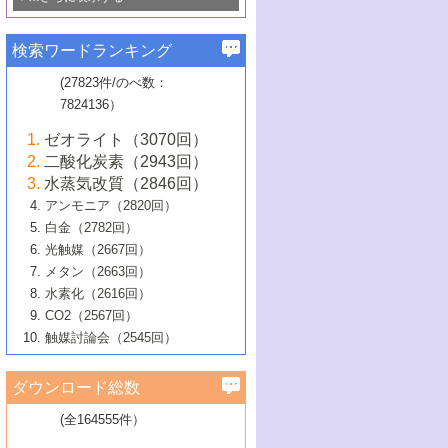
若き触媒の研究者たち～（1）
3号 水処理のための触媒化学
5号 情報学的手法を用いた触媒開発
6号 ヘテロ接合界面
関わる触媒開発動向
B号 第133回触媒討論会（2023年）
6号 窒素とリンの循環のための触媒・機
3号 ナノ粒子・クラスター触媒の最前線
2号 機能性材料の局所構造解析のための
5号 若手による情報発信企画～とびたて
▼58巻（2016年）
4号 光触媒を用いた水分解の最新の研究
6号 カーボンニュートラルに向けた電解
B号 第135回触媒討論会（2025年）
3号 精密高分子合成に関する最近の研究
能性材料
最先端技術
検索ワードランキング
4号 60周年記念企画
若き触媒の研究者たち～（2）
動向
技術
1号 ユニークな構造の高分子を生み出す触
▼57巻（2015年）
動向
B号 第131回触媒討論会（2023年）
3号 無機分離膜材料の開発と触媒反応プ
5号 進化するゼオライト合成技術
6号 石油のノーブル・ユースを志向した
媒技術
(27823件/のべ数：
5号 次世代の触媒プロセスを支えるマイ
B号 第127回触媒討論会（2021年・オン
1号 水素キャリアにかかわる触媒技術の新
4号 バイオマス化成品製造のための触媒
▼56巻（2014年）
ロセスへの適用
触媒技術
7824136）
クロ波
6号 非貴金属系触媒における電気化学的
ライン開催(Zoom)のみ）
2号 リグニンからの化成品製造に向けた触
展開
技術
1号 特殊環境場を利用した材料合成
▼55巻（2013年）
4号 触媒研究における計算科学の利用
酸素還元反応
B号 第129回触媒討論会（2022年・京都
媒技術
6号 メタン転換技術の最新動向
ゼオライト（3070回）
2号 石油精製用触媒の最近の進展
5号 固体触媒による含窒素有機化合物変
2号 光触媒反応機構に関する最新の研究動
1号 高耐久性燃料電池システム用触媒にお
大学：オンライン・対面開催）
▼54巻（2012年）
5号 水素のふるまいを解き明かす最先端
B号 第121回触媒討論会（2018年・東京
3号 触媒研究の最先端～とびたて若き研究
二酸化炭素（2943回）
B号 第125回触媒討論会（2020年・工学
換の最前線
3号 固体酸化物形燃料電池（SOFC）におけ
向
ける新展開
研究
大学）
1号 規則性多孔体の利用技術における最近
▼53巻（2011年）
者たち～（1）
水蒸気改質（2846回）
院大学）
るアノード触媒上での燃料直接改質技術
6号 貴金属使用量低減に向けた自動車排
3号 固体高分子形燃料電池カソード触媒の
2号 リビングラジカル重合の最近の動向
6号 低級アルカンの有効利用のための触
の進歩
アンモニア（2820回）
4号 触媒研究の最先端～とびたて若き研究
1号 金属学から見る合金触媒の新展開
▼52巻（2010年）
ガス浄化触媒の開発
4号 コアシェル構造の制御による触媒機能
開発動向
媒技術
白金（2782回）
3号 天然ガスの化学工業的展開に関する触
2号 第109回触媒討論会
者たち～（2）
2号 第107回触媒討論会
の向上
1号 触媒の劣化対策と長寿命触媒開発
B号 第123回触媒討論会（2019年・大阪
▼51巻（2009年）
4号 人工光合成に向けた近年のアプローチ
光触媒（2667回）
媒技術
B号 第119回触媒討論会（2017年・首都
3号 貴金属低減技術の最新動向
5号 触媒研究の最先端～とびたて若き研究
市立大学）
3号 触媒のその場観察法の進歩（１）
5号 工業触媒およびその周辺技術の最近の
2号 第105回触媒討論会
1号 炭素材料－熱い注目を集める材料－
▼50巻（2008年）
メタン（2663回）
大学東京）
5号 未利用熱エネルギーの有効活用に貢献
4号 貴金属触媒の精密構造制御とその活用
者たち～（3）
4号 貴金属代替技術の最新動向
進歩
水素化（2616回）
4号 触媒のその場観察法の進歩（２）
3号 ナノ構造が拓く新機能
する触媒技術
2号 第103回触媒討論会
1号 触媒化学と学会のこの10年，半世紀，
▼49巻（2007年）
5号 バイオマス化成品製造のための固体触
6号 イオニクス材料と燃料電池・電解合成
5号 光触媒による物質変換反応の新展開
CO2（2567回）
6号 ナノシート
5号 不活性結合の触媒的活性化による有機
そして未来
4号 活性サイトおよびその環境の精密な設
6号 ポリオキソメタレート
3号 環境浄化用光触媒の現状と課題
媒の開発
1号 含フッ素化合物の合成と触媒
▼48巻（2006年）
の最新の研究動向
触媒討論会（2545回）
6号 グラフェン
合成
B号 第115回触媒討論会（2015年・成蹊大
計による触媒の高機能化
2号 第101回触媒討論会
B号 第113回触媒討論会（2014年・ロワジ
4号 水素社会の実現に向けた水素製造・貯
6号 ナノ空間─吸着状態解析から新機能開拓
2号 第99回触媒討論会
B号 第117回触媒討論会（2016年・大阪府
1号 固体酸触媒の最近の進歩
▼47巻（2005年）
学）
7号 水素を利用する化成品合成の新潮流
6号 新しい固体酸触媒技術
5号 触媒を有効に使うための技術
ールホテル豊橋）
蔵技術の進歩
まで─
3号 メソポーラス物質の新展開
立大学）
3号 実用的ファインケミカル合成プロセス
ダウンロード総数
2号 第97回触媒討論会
1号 最近の触媒担体とその効果
▼46巻（2004年）
7号 ゼオライト合成における最近の進歩
6号 第106回触媒討論会
5号 CO
が関わる触媒・材料
B号 第111回触媒討論会（2013年・関西大
4号 錯体を利用したユニークな表面構造の
を実現する触媒
2
3号 リビング重合触媒の最近の展開
2号 第95回触媒討論会
(全164555件）
1号 部分酸化反応触媒の最前線
▼45巻（2003年）
学）
構築と機能
7号 有機分子触媒による精密有機合成
4号 バイオマス活用のための技術開発
6号 第104回触媒討論会
4号 今後の液体燃料を支える触媒技術
3号 化成品を合成するゼオライト触媒
2号 第93回触媒討論会