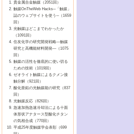
1号 なぜこの触媒が良いのか？
▼44巻（2002年）
貴金属合金触媒（2051回）
5号 若手会員による触媒研究の未来展望1：
8号 高機能化ポリオレフィンに向けた重合
5号 こんな物質，あんな物質―新たな触媒
7号 持続可能社会実現のための触媒および
5号 水素製造・貯蔵のための触媒技術の新
4号 水分解用光触媒材料
3号 特殊エネルギー場の触媒反応
触媒OnTheWeb Hacks─「触媒」
企業編
2号 第91回触媒討論会
触媒の最近の進展
1号 高次制御された触媒の化学
▼43巻（2001年）
の可能性―
触媒関連技術
しい展開
誌のウェブサイトを使う─（1659
5号 時間分解分光の進歩と応用
4号 生体内における金属の触媒作用
6号 第102回触媒討論会
3号 最近の自動車排ガス処理技術
2号 第89回触媒討論会
1号 グリーンケミストリーと触媒
▼42巻（2000年）
6号 第100回触媒討論会
8号 未来を拓く金属錯体
回）
6号 第98回触媒討論会
6号 第96回触媒討論会
5号 ファインケミカルズの展開に寄与する
7号 触媒・化学反応における計算化学の進
4号 触媒研究の現状と将来─第90回触媒討論
3号 触媒を利用した電気化学の新展開
2号 第87回触媒討論会特集号
1号 触媒反応工学の明日を拓く
▼41巻（1999年）
7号 『結晶の化学』を活かした触媒研究
光触媒はどこまでわかったか
7号 基礎化学品製造の触媒技術
触媒
歩
会Aから
7号 未来型金属錯体触媒開発への展望
4号 ナノ材料の調製と機能化
（1091回）
3号 生体触媒とバイオプロセス
2号 第85回触媒討論会
8号 イオン液体の応用
1号 孔、穴、あな?-特異な空間とその利用-
▼40巻（1998年）
8号 多機能型リアクター
6号 第94回触媒討論会
8号 若手研究者による触媒研究の未来展望
5号 基礎化学品製造の触媒技術
8号 超臨界流体を用いた化学プロセスの新
住友化学の研究開発戦略―触媒
5号 こんな触媒が欲しい
4号 水素製造・利用の触媒化学
3号 反応ダイナミクス
2号 第83回触媒討論会
1号 創立40周年記念・触媒化学この10年の
▼39巻（1997年）
2：大学・研究所編
展開
研究と高機能材料開発―（1075
7号 サブナノレベルでみた新しい表面現象
6号 第92回触媒討論会
6号 第90回触媒討論会
5号 触媒研究における新しい切り口：コン
進展と21世紀への提言/創立40周年記念・触
4号 超臨界流体の触媒反応への応用
3号 均一系触媒反応最前線
1号 均一系と不均一系触媒反応-その特徴と
回）
▼38巻（1996年）
8号 オレフィン重合触媒の新たな展
7号 基礎化学品製造の触媒技術
ビナトリアルケミストリー
媒学会この10年の歩みとこれから/創立40周
7号 触媒研究と学術雑誌/情報
5号 触媒のおもしろさをどのように伝える
接点
触媒の活性を徹底的に使い切る
4号 実用炭素材料の新展開
1号 触媒の構造と触媒作用/C1化学を中心と
▼37巻（1995年）
年記念・記録は語る
8号 資源の循環と触媒技術
6号 第88回触媒討論会特集号
か
ための技術（1019回）
8号 若い世代からみた触媒化学の現状と未
2号 第79回触媒討論会
5号 研究の方法論を考える
する21世紀への触媒
1号 ファインケミカルズと固体触媒
▼36巻（1994年）
2号 第81回触媒討論会
ゼオライト触媒によるクメン接
来
7号 企業における触媒研究のブレークスル
6号 第86回触媒討論会
3号 最新NO除去触媒の実用化研究
6号 第84回触媒討論会
2号 第77回触媒討論会
2号 第75回触媒討論会
触分解（921回）
1号 電気化学と触媒
▼35巻（1993年）
ー
3号 計算機触媒化学へのさそい
7号 水素化精製触媒の新しい展開
4号 新しい反応場を目指した触媒調製
7号 機能性金属材料と触媒
3号 オリンピックメダル:金・銀・銅はどん
酸化亜鉛の光触媒能の研究（837
3号 希土類を利用した触媒
2号 第73回触媒討論会
8号 この材料を触媒として使ってみません
4号 触媒劣化の制御と予測
1号 工業触媒開発マニュアル―探索から工
▼34巻（1992年）
8号 新しい反応性と機能性を目指した金属
な触媒作用を示すか
回）
5号 反応・分離技術の新しい展開
8号 触媒研究へのNMRの応用と展望
か？
業化まで
4号 触媒とリサイクル
3号 C4化学の展開
5号 最新の実用プロセスと触媒
クラスタ-化学
1号 インパクトを与えたこの研究
▼33巻（1991年）
光触媒反応（826回）
4号 触媒作用における機能の複合化
6号 第80回触媒討論会
2号 第71回触媒討論会
5号 エネルギー変換触媒
4号 《通常号》
6号 第82回触媒討論会
急速加熱急速冷却法による十面
2号 第69回触媒討論会
1号 触媒プロセス開発マニュアル―探索か
▼32巻（1990年）
5号 未来を拓け！若手研究者
7号 無機―有機ハイブリッド材料の新展開
3号 研究開発のうらおもて―着想と展開
体形状アナタース型酸化チタン
6号 第76回触媒討論会
5号 《通常号》
ら工業化まで，知っておきたいこと PartII
7号 ナノ構造体の化学
3号 ケミカルズ合成触媒―新しい展開と応
1号 21世紀に向けて触媒研究の飛躍をめざ
▼31巻（1989年）
6号 第78回触媒討論会
8号 AFMでみる世界
の気相合成（770回）
4号 触媒劣化と寿命の予測
7号 表面吸着相の新しい展開
用
6号 第74回触媒討論会
2号 第67回触媒討論会
8号 あの反応は今
す―触媒化学の裾野を広げよう
1号 情報科学と反応設計・材料設計
▼30巻（1988年）
7号 ダイナミックな領域への触媒研究の展
平成25年度触媒学会表彰（699
5号 環境に優しい触媒
8号 マイクロポーラス・クリスタル触媒の
4号 触媒調製の科学と技術の最前線
7号 半導体光触媒の基礎と広がり
3号 光触媒
2号 第65回触媒討論会
開/C1化学を中心とする21世紀への触媒
回）