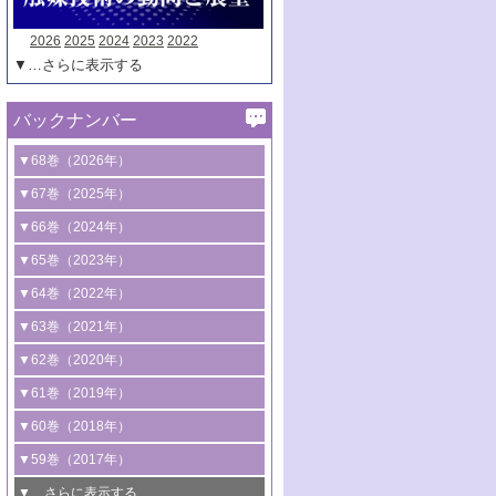
2026
2025
2024
2023
2022
▼…さらに表示する
バックナンバー
▼68巻（2026年）
1号 過酸化水素合成に関する研究動向
▼67巻（2025年）
2号 コンピューター技術により加速する
1号 CO
水素化によるグリーン燃料/グリ
▼66巻（2024年）
2
触媒開発
ーンケミカル製造
1号 低次元ナノ構造を有する触媒材料
▼65巻（2023年）
3号 有機分子変換やCO
資源化のための
2
2号 水素製造のための水分解技術に関す
2号 規制反応場を活用した固体触媒研究
1号 炭素が関わる触媒機能
▼64巻（2022年）
光触媒に関する最近の研究
る最近の研究
の新展開
2号 プラスチックケミカルリサイクルの
1号 合成ガス製造とCOを用いるケミカル
▼63巻（2021年）
B号 第137回触媒討論会（2026年）
3号 オレフィン系樹脂の精密合成に関す
3号 未踏分子変換を目指した酸化触媒プ
ための触媒技術
ズ合成の最新動向
1号 金触媒の新展開
▼62巻（2020年）
る最新技術
ロセスの最前線
3号 非酸化物系金属化合物を基盤とした
2号 化学品合成のための合金触媒開発
2号 ペロブスカイト
1号 触媒設計を拓く欠陥構造のキャラク
▼61巻（2019年）
4号 アルコール類の効率的変換を実現す
4号 シンクロトロン放射光および中性子
触媒材料の開発
3号 CO
の排出削減および有効活用のた
タリゼーション
2
3号 特殊反応場を利用した触媒的分子変
る非貴金属触媒の研究動向
線を利用した触媒解析技術の最先端
1号 物質移動制御に着目した触媒プロセ
▼60巻（2018年）
4号 格子酸素・格子酸素欠陥を利用した
めの触媒技術
換反応
2号 機能化学品製造に資するクリーンな
ス開発
5号 ゼオライトの合成と応用における研
5号 単原子触媒
触媒反応
1号 固体酸触媒の最新の研究動向
▼59巻（2017年）
触媒的酸化反応
4号 若手による情報発信企画～とびたて
4号 多孔質材料を用いた触媒の新展開
究動向
2号 CO
フリー水素サプライチェーンに
2
6号 参照触媒委員会からのお知らせ
5号 生体触媒によるエネルギー変換反応
2号 二酸化炭素からの有用化学品合成
1号 いたるところに，触媒
▼…さらに表示する