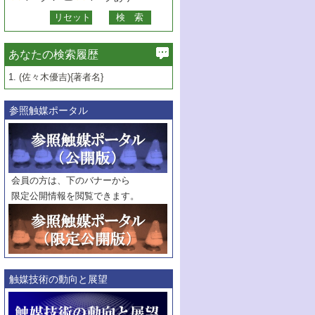
あなたの検索履歴
1.
(佐々木優吉){著者名}
参照触媒ポータル
会員の方は、下のバナーから
限定公開情報を閲覧できます。
触媒技術の動向と展望