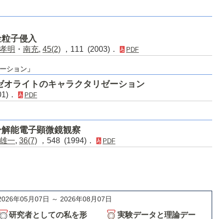
金粒子侵入
孝明
・
南充
,
45(2)
，111 (2003)．
PDF
ーション」
ゼオライトのキャラクタリゼーション
01)．
PDF
分解能電子顕微鏡観察
雄一
,
36(7)
，548 (1994)．
PDF
2026年05月07日 ～ 2026年08月07日
研究者としての私を形
実験データと理論デー