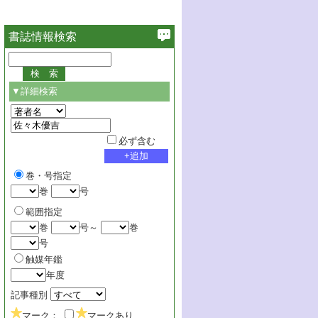
書誌情報検索
▼詳細検索
必ず含む
巻・号指定
巻
号
範囲指定
巻
号～
巻
号
触媒年鑑
年度
記事種別
マーク：
マークあり