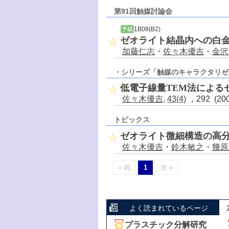
第91回触媒討論会
1B08(B2)
予稿
ゼオライト結晶内への白
加藤仁志
・
佐々木優吉
・
金沢
・シリーズ「触媒のキャラクタリゼ
低電子線量TEM法による
佐々木優吉
,
43(4)
，292 (20
トピックス
ゼオライト微細構造の高
佐々木優吉
・
鈴木敏之
・
幾原
« 前
1
次 »
よく読まれているページ
プラスチック分解研究