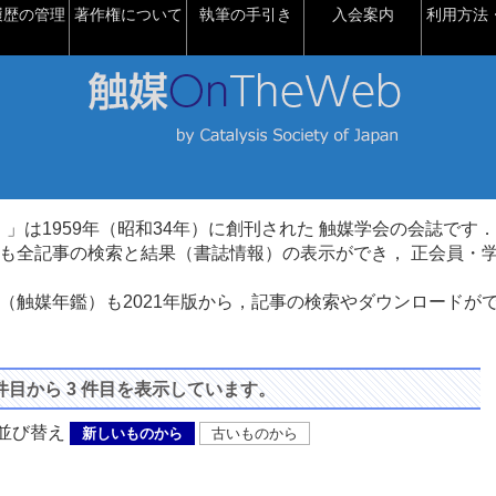
履歴の管理
著作権について
執筆の手引き
入会案内
利用方法・
talysis）」は1959年（昭和34年）に創刊された 触媒学会の会誌です．
も全記事の検索と結果（書誌情報）の表示ができ， 正会員・
（触媒年鑑）も2021年版から，記事の検索やダウンロードが
 件目から 3 件目を表示しています。
び替え
新しいものから
古いものから