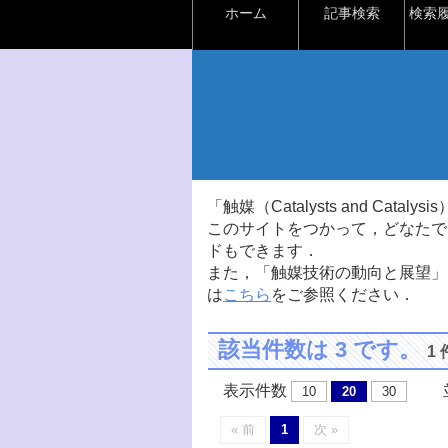
ホーム
記事検索
検索
「触媒（Catalysts and Ca
このサイトをつかって，どなたで
ドもできます．
また，「触媒技術の動向と展望」
は
こちら
をご参照ください．
該当件数は 3 です。
1
表示件数
並
10
20
30
« 前
1
次 »