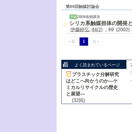
第89回触媒討論会
2B08依頼講演
予稿
シリカ系触媒担体の開発
伊藤睦弘
,
44(2)
，69 (2002
« 前
1
次 »
よく読まれているページ
プラスチック分解研究
はどこへ向かうのか―ケ
ミカルリサイクルの歴史
と展望―
(32回)