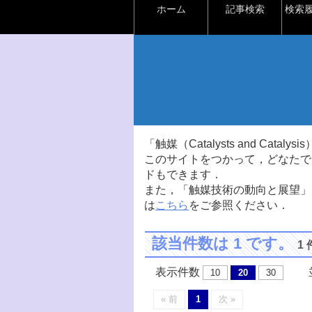
ホーム
記事検索
検索
「触媒（Catalysts and Ca
このサイトをつかって，どなたで
ドもできます．
また，「触媒技術の動向と展望」
は
こちら
をご参照ください．
該当件数は 1 です。
1
表示件数
並
10
20
30
« 前
1
次 »