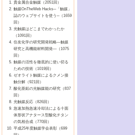
1号 なぜこの触媒が良いのか？
▼44巻（2002年）
貴金属合金触媒（2051回）
5号 若手会員による触媒研究の未来展望1：
8号 高機能化ポリオレフィンに向けた重合
5号 こんな物質，あんな物質―新たな触媒
7号 持続可能社会実現のための触媒および
5号 水素製造・貯蔵のための触媒技術の新
4号 水分解用光触媒材料
3号 特殊エネルギー場の触媒反応
触媒OnTheWeb Hacks─「触媒」
企業編
2号 第91回触媒討論会
触媒の最近の進展
1号 高次制御された触媒の化学
▼43巻（2001年）
の可能性―
触媒関連技術
しい展開
誌のウェブサイトを使う─（1659
5号 時間分解分光の進歩と応用
4号 生体内における金属の触媒作用
6号 第102回触媒討論会
3号 最近の自動車排ガス処理技術
2号 第89回触媒討論会
1号 グリーンケミストリーと触媒
▼42巻（2000年）
6号 第100回触媒討論会
8号 未来を拓く金属錯体
回）
6号 第98回触媒討論会
6号 第96回触媒討論会
5号 ファインケミカルズの展開に寄与する
7号 触媒・化学反応における計算化学の進
4号 触媒研究の現状と将来─第90回触媒討論
3号 触媒を利用した電気化学の新展開
2号 第87回触媒討論会特集号
1号 触媒反応工学の明日を拓く
▼41巻（1999年）
7号 『結晶の化学』を活かした触媒研究
光触媒はどこまでわかったか
7号 基礎化学品製造の触媒技術
触媒
歩
会Aから
7号 未来型金属錯体触媒開発への展望
4号 ナノ材料の調製と機能化
（1091回）
3号 生体触媒とバイオプロセス
2号 第85回触媒討論会
8号 イオン液体の応用
1号 孔、穴、あな?-特異な空間とその利用-
▼40巻（1998年）
8号 多機能型リアクター
6号 第94回触媒討論会
8号 若手研究者による触媒研究の未来展望
5号 基礎化学品製造の触媒技術
8号 超臨界流体を用いた化学プロセスの新
住友化学の研究開発戦略―触媒
5号 こんな触媒が欲しい
4号 水素製造・利用の触媒化学
3号 反応ダイナミクス
2号 第83回触媒討論会
1号 創立40周年記念・触媒化学この10年の
▼39巻（1997年）
2：大学・研究所編
展開
研究と高機能材料開発―（1075
7号 サブナノレベルでみた新しい表面現象
6号 第92回触媒討論会
6号 第90回触媒討論会
5号 触媒研究における新しい切り口：コン
進展と21世紀への提言/創立40周年記念・触
4号 超臨界流体の触媒反応への応用
3号 均一系触媒反応最前線
1号 均一系と不均一系触媒反応-その特徴と
回）
▼38巻（1996年）
8号 オレフィン重合触媒の新たな展
7号 基礎化学品製造の触媒技術
ビナトリアルケミストリー
媒学会この10年の歩みとこれから/創立40周
7号 触媒研究と学術雑誌/情報
5号 触媒のおもしろさをどのように伝える
接点
触媒の活性を徹底的に使い切る
4号 実用炭素材料の新展開
1号 触媒の構造と触媒作用/C1化学を中心と
▼37巻（1995年）
年記念・記録は語る
8号 資源の循環と触媒技術
6号 第88回触媒討論会特集号
か
ための技術（1019回）
8号 若い世代からみた触媒化学の現状と未
2号 第79回触媒討論会
5号 研究の方法論を考える
する21世紀への触媒
1号 ファインケミカルズと固体触媒
▼36巻（1994年）
2号 第81回触媒討論会
ゼオライト触媒によるクメン接
来
7号 企業における触媒研究のブレークスル
6号 第86回触媒討論会
3号 最新NO除去触媒の実用化研究
6号 第84回触媒討論会
2号 第77回触媒討論会
2号 第75回触媒討論会
触分解（921回）
1号 電気化学と触媒
▼35巻（1993年）
ー
3号 計算機触媒化学へのさそい
7号 水素化精製触媒の新しい展開
4号 新しい反応場を目指した触媒調製
7号 機能性金属材料と触媒
3号 オリンピックメダル:金・銀・銅はどん
酸化亜鉛の光触媒能の研究（837
3号 希土類を利用した触媒
2号 第73回触媒討論会
8号 この材料を触媒として使ってみません
4号 触媒劣化の制御と予測
1号 工業触媒開発マニュアル―探索から工
▼34巻（1992年）
8号 新しい反応性と機能性を目指した金属
な触媒作用を示すか
回）
5号 反応・分離技術の新しい展開
8号 触媒研究へのNMRの応用と展望
か？
業化まで
4号 触媒とリサイクル
3号 C4化学の展開
5号 最新の実用プロセスと触媒
クラスタ-化学
1号 インパクトを与えたこの研究
▼33巻（1991年）
光触媒反応（826回）
4号 触媒作用における機能の複合化
6号 第80回触媒討論会
2号 第71回触媒討論会
5号 エネルギー変換触媒
4号 《通常号》
6号 第82回触媒討論会
急速加熱急速冷却法による十面
2号 第69回触媒討論会
1号 触媒プロセス開発マニュアル―探索か
▼32巻（1990年）
5号 未来を拓け！若手研究者
7号 無機―有機ハイブリッド材料の新展開
3号 研究開発のうらおもて―着想と展開
体形状アナタース型酸化チタン
6号 第76回触媒討論会
5号 《通常号》
ら工業化まで，知っておきたいこと PartII
7号 ナノ構造体の化学
3号 ケミカルズ合成触媒―新しい展開と応
1号 21世紀に向けて触媒研究の飛躍をめざ
▼31巻（1989年）
6号 第78回触媒討論会
8号 AFMでみる世界
の気相合成（770回）
4号 触媒劣化と寿命の予測
7号 表面吸着相の新しい展開
用
6号 第74回触媒討論会
2号 第67回触媒討論会
8号 あの反応は今
す―触媒化学の裾野を広げよう
1号 情報科学と反応設計・材料設計
▼30巻（1988年）
7号 ダイナミックな領域への触媒研究の展
平成25年度触媒学会表彰（699
5号 環境に優しい触媒
8号 マイクロポーラス・クリスタル触媒の
4号 触媒調製の科学と技術の最前線
7号 半導体光触媒の基礎と広がり
3号 光触媒
2号 第65回触媒討論会
開/C1化学を中心とする21世紀への触媒
回）