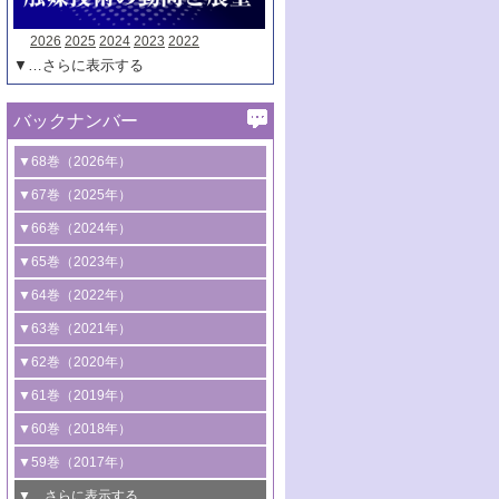
2026
2025
2024
2023
2022
▼…さらに表示する
バックナンバー
▼68巻（2026年）
1号 過酸化水素合成に関する研究動向
▼67巻（2025年）
2号 コンピューター技術により加速する
1号 CO
水素化によるグリーン燃料/グリ
▼66巻（2024年）
2
触媒開発
ーンケミカル製造
1号 低次元ナノ構造を有する触媒材料
▼65巻（2023年）
3号 有機分子変換やCO
資源化のための
2
2号 水素製造のための水分解技術に関す
2号 規制反応場を活用した固体触媒研究
1号 炭素が関わる触媒機能
▼64巻（2022年）
光触媒に関する最近の研究
る最近の研究
の新展開
2号 プラスチックケミカルリサイクルの
1号 合成ガス製造とCOを用いるケミカル
▼63巻（2021年）
B号 第137回触媒討論会（2026年）
3号 オレフィン系樹脂の精密合成に関す
3号 未踏分子変換を目指した酸化触媒プ
ための触媒技術
ズ合成の最新動向
1号 金触媒の新展開
▼62巻（2020年）
る最新技術
ロセスの最前線
3号 非酸化物系金属化合物を基盤とした
2号 化学品合成のための合金触媒開発
2号 ペロブスカイト
1号 触媒設計を拓く欠陥構造のキャラク
▼61巻（2019年）
4号 アルコール類の効率的変換を実現す
4号 シンクロトロン放射光および中性子
触媒材料の開発
3号 CO
の排出削減および有効活用のた
タリゼーション
2
3号 特殊反応場を利用した触媒的分子変
る非貴金属触媒の研究動向
線を利用した触媒解析技術の最先端
1号 物質移動制御に着目した触媒プロセ
▼60巻（2018年）
4号 格子酸素・格子酸素欠陥を利用した
めの触媒技術
換反応
2号 機能化学品製造に資するクリーンな
ス開発
5号 ゼオライトの合成と応用における研
5号 単原子触媒
触媒反応
1号 固体酸触媒の最新の研究動向
▼59巻（2017年）
触媒的酸化反応
4号 若手による情報発信企画～とびたて
4号 多孔質材料を用いた触媒の新展開
究動向
2号 CO
フリー水素サプライチェーンに
2
6号 参照触媒委員会からのお知らせ
5号 生体触媒によるエネルギー変換反応
2号 二酸化炭素からの有用化学品合成
1号 いたるところに，触媒
▼…さらに表示する