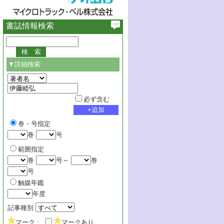
書誌情報検索
▼詳細検索
必ず含む
巻・号指定
巻
号
範囲指定
巻
号～
巻
号
触媒年鑑
年度
記事種別
マーク：
マークあり