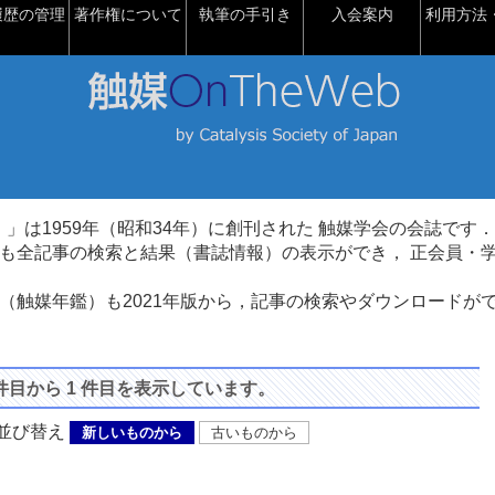
履歴の管理
著作権について
執筆の手引き
入会案内
利用方法・
talysis）」は1959年（昭和34年）に創刊された 触媒学会の会誌です．
も全記事の検索と結果（書誌情報）の表示ができ， 正会員・
（触媒年鑑）も2021年版から，記事の検索やダウンロードが
 件目から 1 件目を表示しています。
び替え
新しいものから
古いものから