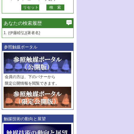
あなたの検索履歴
1.
(伊藤睦弘){著者名}
参照触媒ポータル
会員の方は、下のバナーから
限定公開情報を閲覧できます。
触媒技術の動向と展望