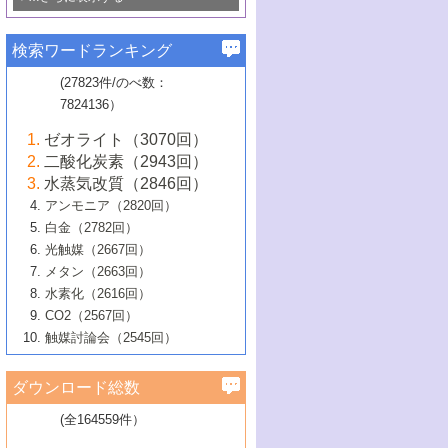
若き触媒の研究者たち～（1）
3号 水処理のための触媒化学
5号 情報学的手法を用いた触媒開発
6号 ヘテロ接合界面
関わる触媒開発動向
B号 第133回触媒討論会（2023年）
6号 窒素とリンの循環のための触媒・機
3号 ナノ粒子・クラスター触媒の最前線
2号 機能性材料の局所構造解析のための
5号 若手による情報発信企画～とびたて
▼58巻（2016年）
4号 光触媒を用いた水分解の最新の研究
6号 カーボンニュートラルに向けた電解
B号 第135回触媒討論会（2025年）
3号 精密高分子合成に関する最近の研究
能性材料
最先端技術
検索ワードランキング
4号 60周年記念企画
若き触媒の研究者たち～（2）
動向
技術
1号 ユニークな構造の高分子を生み出す触
▼57巻（2015年）
動向
B号 第131回触媒討論会（2023年）
3号 無機分離膜材料の開発と触媒反応プ
5号 進化するゼオライト合成技術
6号 石油のノーブル・ユースを志向した
媒技術
(27823件/のべ数：
5号 次世代の触媒プロセスを支えるマイ
B号 第127回触媒討論会（2021年・オン
1号 水素キャリアにかかわる触媒技術の新
4号 バイオマス化成品製造のための触媒
▼56巻（2014年）
ロセスへの適用
触媒技術
7824136）
クロ波
6号 非貴金属系触媒における電気化学的
ライン開催(Zoom)のみ）
2号 リグニンからの化成品製造に向けた触
展開
技術
1号 特殊環境場を利用した材料合成
▼55巻（2013年）
4号 触媒研究における計算科学の利用
酸素還元反応
B号 第129回触媒討論会（2022年・京都
媒技術
6号 メタン転換技術の最新動向
ゼオライト（3070回）
2号 石油精製用触媒の最近の進展
5号 固体触媒による含窒素有機化合物変
2号 光触媒反応機構に関する最新の研究動
1号 高耐久性燃料電池システム用触媒にお
大学：オンライン・対面開催）
▼54巻（2012年）
5号 水素のふるまいを解き明かす最先端
B号 第121回触媒討論会（2018年・東京
3号 触媒研究の最先端～とびたて若き研究
二酸化炭素（2943回）
B号 第125回触媒討論会（2020年・工学
換の最前線
3号 固体酸化物形燃料電池（SOFC）におけ
向
ける新展開
研究
大学）
1号 規則性多孔体の利用技術における最近
▼53巻（2011年）
者たち～（1）
水蒸気改質（2846回）
院大学）
るアノード触媒上での燃料直接改質技術
6号 貴金属使用量低減に向けた自動車排
3号 固体高分子形燃料電池カソード触媒の
2号 リビングラジカル重合の最近の動向
6号 低級アルカンの有効利用のための触
の進歩
アンモニア（2820回）
4号 触媒研究の最先端～とびたて若き研究
1号 金属学から見る合金触媒の新展開
▼52巻（2010年）
ガス浄化触媒の開発
4号 コアシェル構造の制御による触媒機能
開発動向
媒技術
白金（2782回）
3号 天然ガスの化学工業的展開に関する触
2号 第109回触媒討論会
者たち～（2）
2号 第107回触媒討論会
の向上
1号 触媒の劣化対策と長寿命触媒開発
B号 第123回触媒討論会（2019年・大阪
▼51巻（2009年）
4号 人工光合成に向けた近年のアプローチ
光触媒（2667回）
媒技術
B号 第119回触媒討論会（2017年・首都
3号 貴金属低減技術の最新動向
5号 触媒研究の最先端～とびたて若き研究
市立大学）
3号 触媒のその場観察法の進歩（１）
5号 工業触媒およびその周辺技術の最近の
2号 第105回触媒討論会
1号 炭素材料－熱い注目を集める材料－
▼50巻（2008年）
メタン（2663回）
大学東京）
5号 未利用熱エネルギーの有効活用に貢献
4号 貴金属触媒の精密構造制御とその活用
者たち～（3）
4号 貴金属代替技術の最新動向
進歩
水素化（2616回）
4号 触媒のその場観察法の進歩（２）
3号 ナノ構造が拓く新機能
する触媒技術
2号 第103回触媒討論会
1号 触媒化学と学会のこの10年，半世紀，
▼49巻（2007年）
5号 バイオマス化成品製造のための固体触
6号 イオニクス材料と燃料電池・電解合成
5号 光触媒による物質変換反応の新展開
CO2（2567回）
6号 ナノシート
5号 不活性結合の触媒的活性化による有機
そして未来
4号 活性サイトおよびその環境の精密な設
6号 ポリオキソメタレート
3号 環境浄化用光触媒の現状と課題
媒の開発
1号 含フッ素化合物の合成と触媒
▼48巻（2006年）
の最新の研究動向
触媒討論会（2545回）
6号 グラフェン
合成
B号 第115回触媒討論会（2015年・成蹊大
計による触媒の高機能化
2号 第101回触媒討論会
B号 第113回触媒討論会（2014年・ロワジ
4号 水素社会の実現に向けた水素製造・貯
6号 ナノ空間─吸着状態解析から新機能開拓
2号 第99回触媒討論会
B号 第117回触媒討論会（2016年・大阪府
1号 固体酸触媒の最近の進歩
▼47巻（2005年）
学）
7号 水素を利用する化成品合成の新潮流
6号 新しい固体酸触媒技術
5号 触媒を有効に使うための技術
ールホテル豊橋）
蔵技術の進歩
まで─
3号 メソポーラス物質の新展開
立大学）
3号 実用的ファインケミカル合成プロセス
ダウンロード総数
2号 第97回触媒討論会
1号 最近の触媒担体とその効果
▼46巻（2004年）
7号 ゼオライト合成における最近の進歩
6号 第106回触媒討論会
5号 CO
が関わる触媒・材料
B号 第111回触媒討論会（2013年・関西大
4号 錯体を利用したユニークな表面構造の
を実現する触媒
2
3号 リビング重合触媒の最近の展開
2号 第95回触媒討論会
(全164559件）
1号 部分酸化反応触媒の最前線
▼45巻（2003年）
学）
構築と機能
7号 有機分子触媒による精密有機合成
4号 バイオマス活用のための技術開発
6号 第104回触媒討論会
4号 今後の液体燃料を支える触媒技術
3号 化成品を合成するゼオライト触媒
2号 第93回触媒討論会