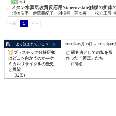
1A11
予稿
メタン水蒸気改質反応用Ni/perovskite触媒の
浦崎浩平
・
伊藤亜紀子
・
関根泰
・
菊地英一
・
松方正彦
,
4
« 前
1
次 »
よく読まれているページ
2026年05月08日 ～ 2026年08
プラスチック分解研究
研究者としての私を形
はどこへ向かうのか―ケ
作った「師匠」たち
ミカルリサイクルの歴史
(26回)
と展望―
(32回)