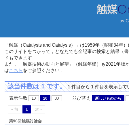
「触媒（Catalysts and Catalysis）」は1959年（昭
このサイトをつかって，どなたでも全記事の検索と結果（書
ドもできます．
また，「触媒技術の動向と展望」（触媒年鑑）も2021年
は
こちら
をご参照ください．
該当件数は 1 です。
1 件目から 1 件目を表示し
表示件数
並び替え
10
20
30
新しいものから
« 前
1
次 »
第96回触媒討論会