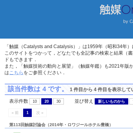
「触媒（Catalysts and Catalysis）」は1959年（昭
このサイトをつかって，どなたでも全記事の検索と結果（書
ドもできます．
また，「触媒技術の動向と展望」（触媒年鑑）も2021年
は
こちら
をご参照ください．
該当件数は 4 です。
1 件目から 4 件目を表示し
表示件数
並び替え
10
20
30
新しいものから
« 前
1
次 »
第113回触媒討論会（2014年・ロワジールホテル豊橋）