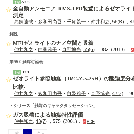
2A03
予稿
全自動アンモニアIRMS-TPD装置によるゼオラ
測定
鳥飼達哉
・
多和田尚吾
・
千賀義一
・
仲井和之
,
56(B)
，44
解説
MFIゼオライトのナノ空間と吸着
仲井和之
・
白曼雅子
・
直野博光
,
55(6)
，382 (2013)．
第95回触媒討論会
1B01
予稿
ゼオライト参照触媒（JRC-Z-5-25H）の酸強度分
比較-
仲井和之
・
多和田尚吾
・
白曼雅子
・
直野博光
,
47(2)
，90
・シリーズ「触媒のキャラクタリゼーション」
ガス吸着による触媒特性評価
仲井和之
,
43(7)
，575 (2001)．
PDF
« 前
1
次 »