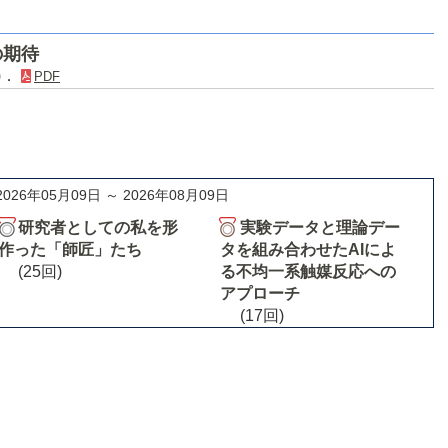
の期待
8)．
PDF
2026年05月09日 ～ 2026年08月09日
研究者としての私を形
実験データと理論デー
作った「師匠」たち
タを組み合わせたAIによ
(25回)
る不均一系触媒反応への
アプローチ
(17回)