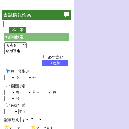
書誌情報検索
▼詳細検索
必ず含む
巻・号指定
巻
号
範囲指定
巻
号～
巻
号
触媒年鑑
年度
記事種別
マーク：
マークあり