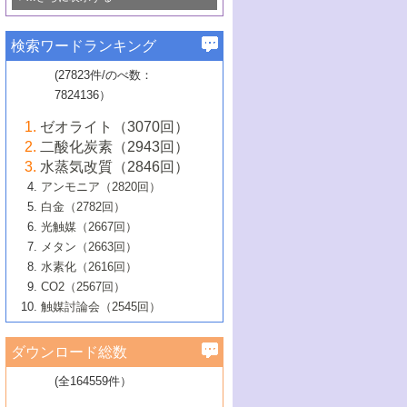
若き触媒の研究者たち～（1）
3号 水処理のための触媒化学
5号 情報学的手法を用いた触媒開発
6号 ヘテロ接合界面
関わる触媒開発動向
B号 第133回触媒討論会（2023年）
6号 窒素とリンの循環のための触媒・機
3号 ナノ粒子・クラスター触媒の最前線
2号 機能性材料の局所構造解析のための
5号 若手による情報発信企画～とびたて
▼58巻（2016年）
4号 光触媒を用いた水分解の最新の研究
6号 カーボンニュートラルに向けた電解
B号 第135回触媒討論会（2025年）
3号 精密高分子合成に関する最近の研究
能性材料
最先端技術
検索ワードランキング
4号 60周年記念企画
若き触媒の研究者たち～（2）
動向
技術
1号 ユニークな構造の高分子を生み出す触
▼57巻（2015年）
動向
B号 第131回触媒討論会（2023年）
3号 無機分離膜材料の開発と触媒反応プ
5号 進化するゼオライト合成技術
6号 石油のノーブル・ユースを志向した
媒技術
(27823件/のべ数：
5号 次世代の触媒プロセスを支えるマイ
B号 第127回触媒討論会（2021年・オン
1号 水素キャリアにかかわる触媒技術の新
4号 バイオマス化成品製造のための触媒
▼56巻（2014年）
ロセスへの適用
触媒技術
7824136）
クロ波
6号 非貴金属系触媒における電気化学的
ライン開催(Zoom)のみ）
2号 リグニンからの化成品製造に向けた触
展開
技術
1号 特殊環境場を利用した材料合成
▼55巻（2013年）
4号 触媒研究における計算科学の利用
酸素還元反応
B号 第129回触媒討論会（2022年・京都
媒技術
6号 メタン転換技術の最新動向
ゼオライト（3070回）
2号 石油精製用触媒の最近の進展
5号 固体触媒による含窒素有機化合物変
2号 光触媒反応機構に関する最新の研究動
1号 高耐久性燃料電池システム用触媒にお
大学：オンライン・対面開催）
▼54巻（2012年）
5号 水素のふるまいを解き明かす最先端
B号 第121回触媒討論会（2018年・東京
3号 触媒研究の最先端～とびたて若き研究
二酸化炭素（2943回）
B号 第125回触媒討論会（2020年・工学
換の最前線
3号 固体酸化物形燃料電池（SOFC）におけ
向
ける新展開
研究
大学）
1号 規則性多孔体の利用技術における最近
▼53巻（2011年）
者たち～（1）
水蒸気改質（2846回）
院大学）
るアノード触媒上での燃料直接改質技術
6号 貴金属使用量低減に向けた自動車排
3号 固体高分子形燃料電池カソード触媒の
2号 リビングラジカル重合の最近の動向
6号 低級アルカンの有効利用のための触
の進歩
アンモニア（2820回）
4号 触媒研究の最先端～とびたて若き研究
1号 金属学から見る合金触媒の新展開
▼52巻（2010年）
ガス浄化触媒の開発
4号 コアシェル構造の制御による触媒機能
開発動向
媒技術
白金（2782回）
3号 天然ガスの化学工業的展開に関する触
2号 第109回触媒討論会
者たち～（2）
2号 第107回触媒討論会
の向上
1号 触媒の劣化対策と長寿命触媒開発
B号 第123回触媒討論会（2019年・大阪
▼51巻（2009年）
4号 人工光合成に向けた近年のアプローチ
光触媒（2667回）
媒技術
B号 第119回触媒討論会（2017年・首都
3号 貴金属低減技術の最新動向
5号 触媒研究の最先端～とびたて若き研究
市立大学）
3号 触媒のその場観察法の進歩（１）
5号 工業触媒およびその周辺技術の最近の
2号 第105回触媒討論会
1号 炭素材料－熱い注目を集める材料－
▼50巻（2008年）
メタン（2663回）
大学東京）
5号 未利用熱エネルギーの有効活用に貢献
4号 貴金属触媒の精密構造制御とその活用
者たち～（3）
4号 貴金属代替技術の最新動向
進歩
水素化（2616回）
4号 触媒のその場観察法の進歩（２）
3号 ナノ構造が拓く新機能
する触媒技術
2号 第103回触媒討論会
1号 触媒化学と学会のこの10年，半世紀，
▼49巻（2007年）
5号 バイオマス化成品製造のための固体触
6号 イオニクス材料と燃料電池・電解合成
5号 光触媒による物質変換反応の新展開
CO2（2567回）
6号 ナノシート
5号 不活性結合の触媒的活性化による有機
そして未来
4号 活性サイトおよびその環境の精密な設
6号 ポリオキソメタレート
3号 環境浄化用光触媒の現状と課題
媒の開発
1号 含フッ素化合物の合成と触媒
▼48巻（2006年）
の最新の研究動向
触媒討論会（2545回）
6号 グラフェン
合成
B号 第115回触媒討論会（2015年・成蹊大
計による触媒の高機能化
2号 第101回触媒討論会
B号 第113回触媒討論会（2014年・ロワジ
4号 水素社会の実現に向けた水素製造・貯
6号 ナノ空間─吸着状態解析から新機能開拓
2号 第99回触媒討論会
B号 第117回触媒討論会（2016年・大阪府
1号 固体酸触媒の最近の進歩
▼47巻（2005年）
学）
7号 水素を利用する化成品合成の新潮流
6号 新しい固体酸触媒技術
5号 触媒を有効に使うための技術
ールホテル豊橋）
蔵技術の進歩
まで─
3号 メソポーラス物質の新展開
立大学）
3号 実用的ファインケミカル合成プロセス
ダウンロード総数
2号 第97回触媒討論会
1号 最近の触媒担体とその効果
▼46巻（2004年）
7号 ゼオライト合成における最近の進歩
6号 第106回触媒討論会
5号 CO
が関わる触媒・材料
B号 第111回触媒討論会（2013年・関西大
4号 錯体を利用したユニークな表面構造の
を実現する触媒
2
3号 リビング重合触媒の最近の展開
2号 第95回触媒討論会
(全164559件）
1号 部分酸化反応触媒の最前線
▼45巻（2003年）
学）
構築と機能
7号 有機分子触媒による精密有機合成
4号 バイオマス活用のための技術開発
6号 第104回触媒討論会
4号 今後の液体燃料を支える触媒技術
3号 化成品を合成するゼオライト触媒
2号 第93回触媒討論会