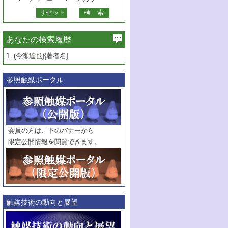
あなたの検索履歴
1.
(今瀬達也){著者名}
参照触媒ポータル
会員の方は、下のバナーから
限定公開情報を閲覧できます。
触媒技術の動向と展望