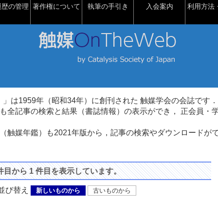
履歴の管理
著作権について
執筆の手引き
入会案内
利用方法・
talysis）」は1959年（昭和34年）に創刊された 触媒学会の会誌です．
も全記事の検索と結果（書誌情報）の表示ができ， 正会員・
（触媒年鑑）も2021年版から，記事の検索やダウンロードが
 件目から 1 件目を表示しています。
び替え
新しいものから
古いものから