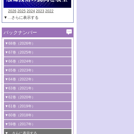
2026
2025
2024
2023
2022
▼…さらに表示する
バックナンバー
▼68巻（2026年）
1号 過酸化水素合成に関する研究動向
▼67巻（2025年）
2号 コンピューター技術により加速する
1号 CO
水素化によるグリーン燃料/グリ
▼66巻（2024年）
2
触媒開発
ーンケミカル製造
1号 低次元ナノ構造を有する触媒材料
▼65巻（2023年）
3号 有機分子変換やCO
資源化のための
2
2号 水素製造のための水分解技術に関す
2号 規制反応場を活用した固体触媒研究
1号 炭素が関わる触媒機能
▼64巻（2022年）
光触媒に関する最近の研究
る最近の研究
の新展開
2号 プラスチックケミカルリサイクルの
1号 合成ガス製造とCOを用いるケミカル
▼63巻（2021年）
B号 第137回触媒討論会（2026年）
3号 オレフィン系樹脂の精密合成に関す
3号 未踏分子変換を目指した酸化触媒プ
ための触媒技術
ズ合成の最新動向
1号 金触媒の新展開
▼62巻（2020年）
る最新技術
ロセスの最前線
3号 非酸化物系金属化合物を基盤とした
2号 化学品合成のための合金触媒開発
2号 ペロブスカイト
1号 触媒設計を拓く欠陥構造のキャラク
▼61巻（2019年）
4号 アルコール類の効率的変換を実現す
4号 シンクロトロン放射光および中性子
触媒材料の開発
3号 CO
の排出削減および有効活用のた
タリゼーション
2
3号 特殊反応場を利用した触媒的分子変
る非貴金属触媒の研究動向
線を利用した触媒解析技術の最先端
1号 物質移動制御に着目した触媒プロセ
▼60巻（2018年）
4号 格子酸素・格子酸素欠陥を利用した
めの触媒技術
換反応
2号 機能化学品製造に資するクリーンな
ス開発
5号 ゼオライトの合成と応用における研
5号 単原子触媒
触媒反応
1号 固体酸触媒の最新の研究動向
▼59巻（2017年）
触媒的酸化反応
4号 若手による情報発信企画～とびたて
4号 多孔質材料を用いた触媒の新展開
究動向
2号 CO
フリー水素サプライチェーンに
2
6号 参照触媒委員会からのお知らせ
5号 生体触媒によるエネルギー変換反応
2号 二酸化炭素からの有用化学品合成
1号 いたるところに，触媒
▼…さらに表示する