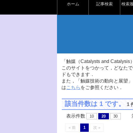
ホーム
記事検索
検索
「触媒（Catalysts and Ca
このサイトをつかって，どなたで
ドもできます．
また，「触媒技術の動向と展望」
は
こちら
をご参照ください．
該当件数は 1 です。
1
表示件数
並
10
20
30
« 前
1
次 »