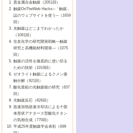
1号 なぜこの触媒が良いのか？
▼44巻（2002年）
貴金属合金触媒（2051回）
5号 若手会員による触媒研究の未来展望1：
8号 高機能化ポリオレフィンに向けた重合
5号 こんな物質，あんな物質―新たな触媒
7号 持続可能社会実現のための触媒および
5号 水素製造・貯蔵のための触媒技術の新
4号 水分解用光触媒材料
3号 特殊エネルギー場の触媒反応
触媒OnTheWeb Hacks─「触媒」
企業編
2号 第91回触媒討論会
触媒の最近の進展
1号 高次制御された触媒の化学
▼43巻（2001年）
の可能性―
触媒関連技術
しい展開
誌のウェブサイトを使う─（1659
5号 時間分解分光の進歩と応用
4号 生体内における金属の触媒作用
6号 第102回触媒討論会
3号 最近の自動車排ガス処理技術
2号 第89回触媒討論会
1号 グリーンケミストリーと触媒
▼42巻（2000年）
6号 第100回触媒討論会
8号 未来を拓く金属錯体
回）
6号 第98回触媒討論会
6号 第96回触媒討論会
5号 ファインケミカルズの展開に寄与する
7号 触媒・化学反応における計算化学の進
4号 触媒研究の現状と将来─第90回触媒討論
3号 触媒を利用した電気化学の新展開
2号 第87回触媒討論会特集号
1号 触媒反応工学の明日を拓く
▼41巻（1999年）
7号 『結晶の化学』を活かした触媒研究
光触媒はどこまでわかったか
7号 基礎化学品製造の触媒技術
触媒
歩
会Aから
7号 未来型金属錯体触媒開発への展望
4号 ナノ材料の調製と機能化
（1091回）
3号 生体触媒とバイオプロセス
2号 第85回触媒討論会
8号 イオン液体の応用
1号 孔、穴、あな?-特異な空間とその利用-
▼40巻（1998年）
8号 多機能型リアクター
6号 第94回触媒討論会
8号 若手研究者による触媒研究の未来展望
5号 基礎化学品製造の触媒技術
8号 超臨界流体を用いた化学プロセスの新
住友化学の研究開発戦略―触媒
5号 こんな触媒が欲しい
4号 水素製造・利用の触媒化学
3号 反応ダイナミクス
2号 第83回触媒討論会
1号 創立40周年記念・触媒化学この10年の
▼39巻（1997年）
2：大学・研究所編
展開
研究と高機能材料開発―（1075
7号 サブナノレベルでみた新しい表面現象
6号 第92回触媒討論会
6号 第90回触媒討論会
5号 触媒研究における新しい切り口：コン
進展と21世紀への提言/創立40周年記念・触
4号 超臨界流体の触媒反応への応用
3号 均一系触媒反応最前線
1号 均一系と不均一系触媒反応-その特徴と
回）
▼38巻（1996年）
8号 オレフィン重合触媒の新たな展
7号 基礎化学品製造の触媒技術
ビナトリアルケミストリー
媒学会この10年の歩みとこれから/創立40周
7号 触媒研究と学術雑誌/情報
5号 触媒のおもしろさをどのように伝える
接点
触媒の活性を徹底的に使い切る
4号 実用炭素材料の新展開
1号 触媒の構造と触媒作用/C1化学を中心と
▼37巻（1995年）
年記念・記録は語る
8号 資源の循環と触媒技術
6号 第88回触媒討論会特集号
か
ための技術（1019回）
8号 若い世代からみた触媒化学の現状と未
2号 第79回触媒討論会
5号 研究の方法論を考える
する21世紀への触媒
1号 ファインケミカルズと固体触媒
▼36巻（1994年）
2号 第81回触媒討論会
ゼオライト触媒によるクメン接
来
7号 企業における触媒研究のブレークスル
6号 第86回触媒討論会
3号 最新NO除去触媒の実用化研究
6号 第84回触媒討論会
2号 第77回触媒討論会
2号 第75回触媒討論会
触分解（921回）
1号 電気化学と触媒
▼35巻（1993年）
ー
3号 計算機触媒化学へのさそい
7号 水素化精製触媒の新しい展開
4号 新しい反応場を目指した触媒調製
7号 機能性金属材料と触媒
3号 オリンピックメダル:金・銀・銅はどん
酸化亜鉛の光触媒能の研究（837
3号 希土類を利用した触媒
2号 第73回触媒討論会
8号 この材料を触媒として使ってみません
4号 触媒劣化の制御と予測
1号 工業触媒開発マニュアル―探索から工
▼34巻（1992年）
8号 新しい反応性と機能性を目指した金属
な触媒作用を示すか
回）
5号 反応・分離技術の新しい展開
8号 触媒研究へのNMRの応用と展望
か？
業化まで
4号 触媒とリサイクル
3号 C4化学の展開
5号 最新の実用プロセスと触媒
クラスタ-化学
1号 インパクトを与えたこの研究
▼33巻（1991年）
光触媒反応（826回）
4号 触媒作用における機能の複合化
6号 第80回触媒討論会
2号 第71回触媒討論会
5号 エネルギー変換触媒
4号 《通常号》
6号 第82回触媒討論会
急速加熱急速冷却法による十面
2号 第69回触媒討論会
1号 触媒プロセス開発マニュアル―探索か
▼32巻（1990年）
5号 未来を拓け！若手研究者
7号 無機―有機ハイブリッド材料の新展開
3号 研究開発のうらおもて―着想と展開
体形状アナタース型酸化チタン
6号 第76回触媒討論会
5号 《通常号》
ら工業化まで，知っておきたいこと PartII
7号 ナノ構造体の化学
3号 ケミカルズ合成触媒―新しい展開と応
1号 21世紀に向けて触媒研究の飛躍をめざ
▼31巻（1989年）
6号 第78回触媒討論会
8号 AFMでみる世界
の気相合成（770回）
4号 触媒劣化と寿命の予測
7号 表面吸着相の新しい展開
用
6号 第74回触媒討論会
2号 第67回触媒討論会
8号 あの反応は今
す―触媒化学の裾野を広げよう
1号 情報科学と反応設計・材料設計
▼30巻（1988年）
7号 ダイナミックな領域への触媒研究の展
平成25年度触媒学会表彰（699
5号 環境に優しい触媒
8号 マイクロポーラス・クリスタル触媒の
4号 触媒調製の科学と技術の最前線
7号 半導体光触媒の基礎と広がり
3号 光触媒
2号 第65回触媒討論会
開/C1化学を中心とする21世紀への触媒
回）