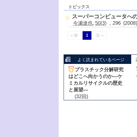
トピックス
スーパーコンピュータへ
今瀬達也
,
50(3)
，296 (200
« 前
1
次 »
よく読まれているページ
プラスチック分解研究
はどこへ向かうのか―ケ
ミカルリサイクルの歴史
と展望―
(32回)