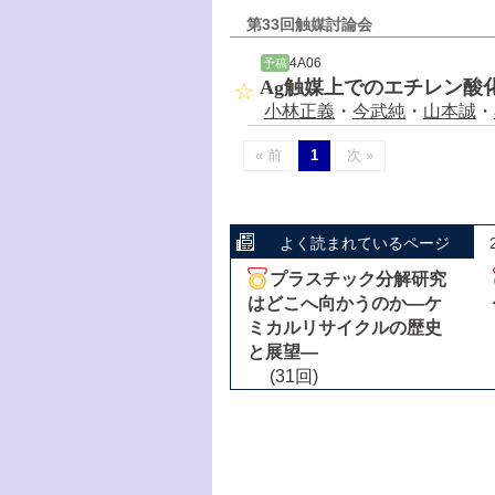
第33回触媒討論会
4A06
予稿
Ag触媒上でのエチレン酸
小林正義
・
今武純
・
山本誠
・
« 前
1
次 »
よく読まれているページ
プラスチック分解研究
はどこへ向かうのか―ケ
ミカルリサイクルの歴史
と展望―
(31回)