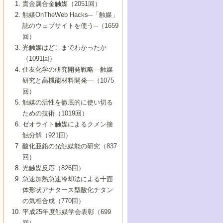
1号 なぜこの触媒が良いのか？
▼44巻（2002年）
貴金属合金触媒（2051回）
5号 若手会員による触媒研究の未来展望1：
8号 高機能化ポリオレフィンに向けた重合
5号 こんな物質，あんな物質―新たな触媒
7号 持続可能社会実現のための触媒および
5号 水素製造・貯蔵のための触媒技術の新
4号 水分解用光触媒材料
3号 特殊エネルギー場の触媒反応
触媒OnTheWeb Hacks─「触媒」
企業編
2号 第91回触媒討論会
触媒の最近の進展
1号 高次制御された触媒の化学
▼43巻（2001年）
の可能性―
触媒関連技術
しい展開
誌のウェブサイトを使う─（1659
5号 時間分解分光の進歩と応用
4号 生体内における金属の触媒作用
6号 第102回触媒討論会
3号 最近の自動車排ガス処理技術
2号 第89回触媒討論会
1号 グリーンケミストリーと触媒
▼42巻（2000年）
6号 第100回触媒討論会
8号 未来を拓く金属錯体
回）
6号 第98回触媒討論会
6号 第96回触媒討論会
5号 ファインケミカルズの展開に寄与する
7号 触媒・化学反応における計算化学の進
4号 触媒研究の現状と将来─第90回触媒討論
3号 触媒を利用した電気化学の新展開
2号 第87回触媒討論会特集号
1号 触媒反応工学の明日を拓く
▼41巻（1999年）
7号 『結晶の化学』を活かした触媒研究
光触媒はどこまでわかったか
7号 基礎化学品製造の触媒技術
触媒
歩
会Aから
7号 未来型金属錯体触媒開発への展望
4号 ナノ材料の調製と機能化
（1091回）
3号 生体触媒とバイオプロセス
2号 第85回触媒討論会
8号 イオン液体の応用
1号 孔、穴、あな?-特異な空間とその利用-
▼40巻（1998年）
8号 多機能型リアクター
6号 第94回触媒討論会
8号 若手研究者による触媒研究の未来展望
5号 基礎化学品製造の触媒技術
8号 超臨界流体を用いた化学プロセスの新
住友化学の研究開発戦略―触媒
5号 こんな触媒が欲しい
4号 水素製造・利用の触媒化学
3号 反応ダイナミクス
2号 第83回触媒討論会
1号 創立40周年記念・触媒化学この10年の
▼39巻（1997年）
2：大学・研究所編
展開
研究と高機能材料開発―（1075
7号 サブナノレベルでみた新しい表面現象
6号 第92回触媒討論会
6号 第90回触媒討論会
5号 触媒研究における新しい切り口：コン
進展と21世紀への提言/創立40周年記念・触
4号 超臨界流体の触媒反応への応用
3号 均一系触媒反応最前線
1号 均一系と不均一系触媒反応-その特徴と
回）
▼38巻（1996年）
8号 オレフィン重合触媒の新たな展
7号 基礎化学品製造の触媒技術
ビナトリアルケミストリー
媒学会この10年の歩みとこれから/創立40周
7号 触媒研究と学術雑誌/情報
5号 触媒のおもしろさをどのように伝える
接点
触媒の活性を徹底的に使い切る
4号 実用炭素材料の新展開
1号 触媒の構造と触媒作用/C1化学を中心と
▼37巻（1995年）
年記念・記録は語る
8号 資源の循環と触媒技術
6号 第88回触媒討論会特集号
か
ための技術（1019回）
8号 若い世代からみた触媒化学の現状と未
2号 第79回触媒討論会
5号 研究の方法論を考える
する21世紀への触媒
1号 ファインケミカルズと固体触媒
▼36巻（1994年）
2号 第81回触媒討論会
ゼオライト触媒によるクメン接
来
7号 企業における触媒研究のブレークスル
6号 第86回触媒討論会
3号 最新NO除去触媒の実用化研究
6号 第84回触媒討論会
2号 第77回触媒討論会
2号 第75回触媒討論会
触分解（921回）
1号 電気化学と触媒
▼35巻（1993年）
ー
3号 計算機触媒化学へのさそい
7号 水素化精製触媒の新しい展開
4号 新しい反応場を目指した触媒調製
7号 機能性金属材料と触媒
3号 オリンピックメダル:金・銀・銅はどん
酸化亜鉛の光触媒能の研究（837
3号 希土類を利用した触媒
2号 第73回触媒討論会
8号 この材料を触媒として使ってみません
4号 触媒劣化の制御と予測
1号 工業触媒開発マニュアル―探索から工
▼34巻（1992年）
8号 新しい反応性と機能性を目指した金属
な触媒作用を示すか
回）
5号 反応・分離技術の新しい展開
8号 触媒研究へのNMRの応用と展望
か？
業化まで
4号 触媒とリサイクル
3号 C4化学の展開
5号 最新の実用プロセスと触媒
クラスタ-化学
1号 インパクトを与えたこの研究
▼33巻（1991年）
光触媒反応（826回）
4号 触媒作用における機能の複合化
6号 第80回触媒討論会
2号 第71回触媒討論会
5号 エネルギー変換触媒
4号 《通常号》
6号 第82回触媒討論会
急速加熱急速冷却法による十面
2号 第69回触媒討論会
1号 触媒プロセス開発マニュアル―探索か
▼32巻（1990年）
5号 未来を拓け！若手研究者
7号 無機―有機ハイブリッド材料の新展開
3号 研究開発のうらおもて―着想と展開
体形状アナタース型酸化チタン
6号 第76回触媒討論会
5号 《通常号》
ら工業化まで，知っておきたいこと PartII
7号 ナノ構造体の化学
3号 ケミカルズ合成触媒―新しい展開と応
1号 21世紀に向けて触媒研究の飛躍をめざ
▼31巻（1989年）
6号 第78回触媒討論会
8号 AFMでみる世界
の気相合成（770回）
4号 触媒劣化と寿命の予測
7号 表面吸着相の新しい展開
用
6号 第74回触媒討論会
2号 第67回触媒討論会
8号 あの反応は今
す―触媒化学の裾野を広げよう
1号 情報科学と反応設計・材料設計
▼30巻（1988年）
7号 ダイナミックな領域への触媒研究の展
平成25年度触媒学会表彰（699
5号 環境に優しい触媒
8号 マイクロポーラス・クリスタル触媒の
4号 触媒調製の科学と技術の最前線
7号 半導体光触媒の基礎と広がり
3号 光触媒
2号 第65回触媒討論会
開/C1化学を中心とする21世紀への触媒
回）