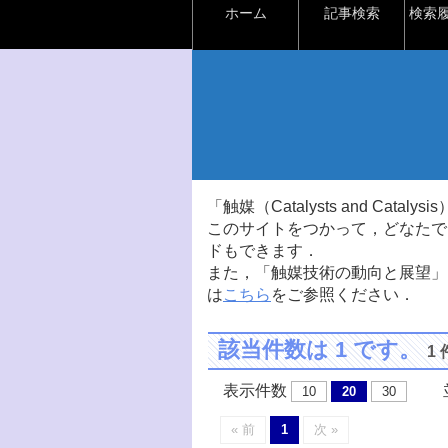
ホーム
記事検索
検索
「触媒（Catalysts and Ca
このサイトをつかって，どなたで
ドもできます．
また，「触媒技術の動向と展望」
は
こちら
をご参照ください．
該当件数は 1 です。
1
表示件数
並
10
20
30
« 前
1
次 »