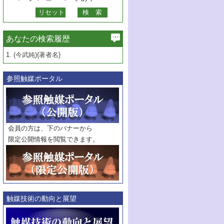
あなたの検索履歴
1.
(今武純){著者名}
参照触媒ポータル
会員の方は、下のバナーから
限定公開情報を閲覧できます。
触媒技術の動向と展望