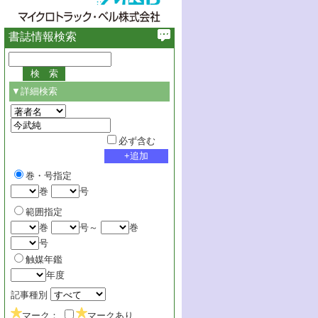
書誌情報検索
▼詳細検索
必ず含む
巻・号指定
巻
号
範囲指定
巻
号～
巻
号
触媒年鑑
年度
記事種別
マーク：
マークあり