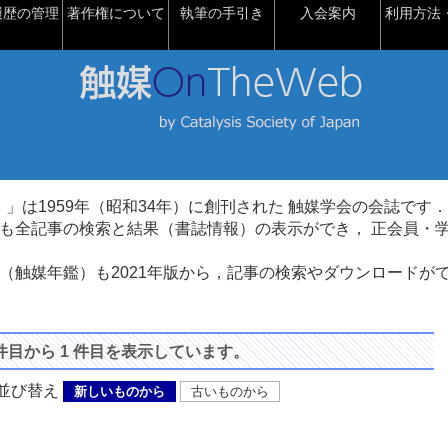
履歴の管理
著作権について
執筆の手引き
入会案内
利用方法・
talysis）」は1959年（昭和34年）に創刊された 触媒学会の会誌です．
も全記事の検索と結果（書誌情報）の表示ができ， 正会員・
（触媒年鑑）も2021年版から，記事の検索やダウンロードが
 件目から 1 件目を表示しています。
び替え
新しいものから
古いものから