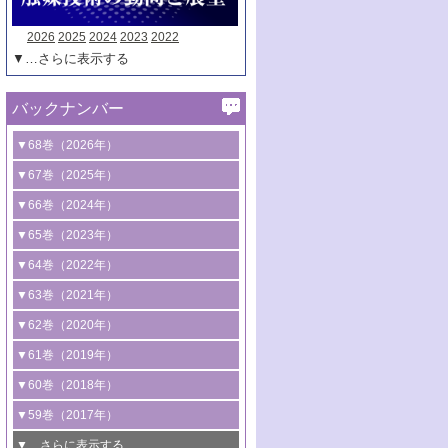
2026
2025
2024
2023
2022
▼…さらに表示する
バックナンバー
▼68巻（2026年）
1号 過酸化水素合成に関する研究動向
▼67巻（2025年）
2号 コンピューター技術により加速する
1号 CO
水素化によるグリーン燃料/グリ
▼66巻（2024年）
2
触媒開発
ーンケミカル製造
1号 低次元ナノ構造を有する触媒材料
▼65巻（2023年）
3号 有機分子変換やCO
資源化のための
2
2号 水素製造のための水分解技術に関す
2号 規制反応場を活用した固体触媒研究
1号 炭素が関わる触媒機能
▼64巻（2022年）
光触媒に関する最近の研究
る最近の研究
の新展開
2号 プラスチックケミカルリサイクルの
1号 合成ガス製造とCOを用いるケミカル
▼63巻（2021年）
B号 第137回触媒討論会（2026年）
3号 オレフィン系樹脂の精密合成に関す
3号 未踏分子変換を目指した酸化触媒プ
ための触媒技術
ズ合成の最新動向
1号 金触媒の新展開
▼62巻（2020年）
る最新技術
ロセスの最前線
3号 非酸化物系金属化合物を基盤とした
2号 化学品合成のための合金触媒開発
2号 ペロブスカイト
1号 触媒設計を拓く欠陥構造のキャラク
▼61巻（2019年）
4号 アルコール類の効率的変換を実現す
4号 シンクロトロン放射光および中性子
触媒材料の開発
3号 CO
の排出削減および有効活用のた
タリゼーション
2
3号 特殊反応場を利用した触媒的分子変
る非貴金属触媒の研究動向
線を利用した触媒解析技術の最先端
1号 物質移動制御に着目した触媒プロセ
▼60巻（2018年）
4号 格子酸素・格子酸素欠陥を利用した
めの触媒技術
換反応
2号 機能化学品製造に資するクリーンな
ス開発
5号 ゼオライトの合成と応用における研
5号 単原子触媒
触媒反応
1号 固体酸触媒の最新の研究動向
▼59巻（2017年）
触媒的酸化反応
4号 若手による情報発信企画～とびたて
4号 多孔質材料を用いた触媒の新展開
究動向
2号 CO
フリー水素サプライチェーンに
2
6号 参照触媒委員会からのお知らせ
5号 生体触媒によるエネルギー変換反応
2号 二酸化炭素からの有用化学品合成
1号 いたるところに，触媒
▼…さらに表示する