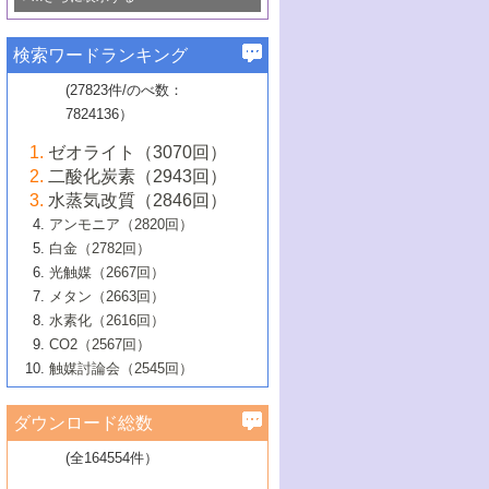
若き触媒の研究者たち～（1）
3号 水処理のための触媒化学
5号 情報学的手法を用いた触媒開発
6号 ヘテロ接合界面
関わる触媒開発動向
B号 第133回触媒討論会（2023年）
6号 窒素とリンの循環のための触媒・機
3号 ナノ粒子・クラスター触媒の最前線
2号 機能性材料の局所構造解析のための
5号 若手による情報発信企画～とびたて
▼58巻（2016年）
4号 光触媒を用いた水分解の最新の研究
6号 カーボンニュートラルに向けた電解
B号 第135回触媒討論会（2025年）
3号 精密高分子合成に関する最近の研究
能性材料
最先端技術
検索ワードランキング
4号 60周年記念企画
若き触媒の研究者たち～（2）
動向
技術
1号 ユニークな構造の高分子を生み出す触
▼57巻（2015年）
動向
B号 第131回触媒討論会（2023年）
3号 無機分離膜材料の開発と触媒反応プ
5号 進化するゼオライト合成技術
6号 石油のノーブル・ユースを志向した
媒技術
(27823件/のべ数：
5号 次世代の触媒プロセスを支えるマイ
B号 第127回触媒討論会（2021年・オン
1号 水素キャリアにかかわる触媒技術の新
4号 バイオマス化成品製造のための触媒
▼56巻（2014年）
ロセスへの適用
触媒技術
7824136）
クロ波
6号 非貴金属系触媒における電気化学的
ライン開催(Zoom)のみ）
2号 リグニンからの化成品製造に向けた触
展開
技術
1号 特殊環境場を利用した材料合成
▼55巻（2013年）
4号 触媒研究における計算科学の利用
酸素還元反応
B号 第129回触媒討論会（2022年・京都
媒技術
6号 メタン転換技術の最新動向
ゼオライト（3070回）
2号 石油精製用触媒の最近の進展
5号 固体触媒による含窒素有機化合物変
2号 光触媒反応機構に関する最新の研究動
1号 高耐久性燃料電池システム用触媒にお
大学：オンライン・対面開催）
▼54巻（2012年）
5号 水素のふるまいを解き明かす最先端
B号 第121回触媒討論会（2018年・東京
3号 触媒研究の最先端～とびたて若き研究
二酸化炭素（2943回）
B号 第125回触媒討論会（2020年・工学
換の最前線
3号 固体酸化物形燃料電池（SOFC）におけ
向
ける新展開
研究
大学）
1号 規則性多孔体の利用技術における最近
▼53巻（2011年）
者たち～（1）
水蒸気改質（2846回）
院大学）
るアノード触媒上での燃料直接改質技術
6号 貴金属使用量低減に向けた自動車排
3号 固体高分子形燃料電池カソード触媒の
2号 リビングラジカル重合の最近の動向
6号 低級アルカンの有効利用のための触
の進歩
アンモニア（2820回）
4号 触媒研究の最先端～とびたて若き研究
1号 金属学から見る合金触媒の新展開
▼52巻（2010年）
ガス浄化触媒の開発
4号 コアシェル構造の制御による触媒機能
開発動向
媒技術
白金（2782回）
3号 天然ガスの化学工業的展開に関する触
2号 第109回触媒討論会
者たち～（2）
2号 第107回触媒討論会
の向上
1号 触媒の劣化対策と長寿命触媒開発
B号 第123回触媒討論会（2019年・大阪
▼51巻（2009年）
4号 人工光合成に向けた近年のアプローチ
光触媒（2667回）
媒技術
B号 第119回触媒討論会（2017年・首都
3号 貴金属低減技術の最新動向
5号 触媒研究の最先端～とびたて若き研究
市立大学）
3号 触媒のその場観察法の進歩（１）
5号 工業触媒およびその周辺技術の最近の
2号 第105回触媒討論会
1号 炭素材料－熱い注目を集める材料－
▼50巻（2008年）
メタン（2663回）
大学東京）
5号 未利用熱エネルギーの有効活用に貢献
4号 貴金属触媒の精密構造制御とその活用
者たち～（3）
4号 貴金属代替技術の最新動向
進歩
水素化（2616回）
4号 触媒のその場観察法の進歩（２）
3号 ナノ構造が拓く新機能
する触媒技術
2号 第103回触媒討論会
1号 触媒化学と学会のこの10年，半世紀，
▼49巻（2007年）
5号 バイオマス化成品製造のための固体触
6号 イオニクス材料と燃料電池・電解合成
5号 光触媒による物質変換反応の新展開
CO2（2567回）
6号 ナノシート
5号 不活性結合の触媒的活性化による有機
そして未来
4号 活性サイトおよびその環境の精密な設
6号 ポリオキソメタレート
3号 環境浄化用光触媒の現状と課題
媒の開発
1号 含フッ素化合物の合成と触媒
▼48巻（2006年）
の最新の研究動向
触媒討論会（2545回）
6号 グラフェン
合成
B号 第115回触媒討論会（2015年・成蹊大
計による触媒の高機能化
2号 第101回触媒討論会
B号 第113回触媒討論会（2014年・ロワジ
4号 水素社会の実現に向けた水素製造・貯
6号 ナノ空間─吸着状態解析から新機能開拓
2号 第99回触媒討論会
B号 第117回触媒討論会（2016年・大阪府
1号 固体酸触媒の最近の進歩
▼47巻（2005年）
学）
7号 水素を利用する化成品合成の新潮流
6号 新しい固体酸触媒技術
5号 触媒を有効に使うための技術
ールホテル豊橋）
蔵技術の進歩
まで─
3号 メソポーラス物質の新展開
立大学）
3号 実用的ファインケミカル合成プロセス
ダウンロード総数
2号 第97回触媒討論会
1号 最近の触媒担体とその効果
▼46巻（2004年）
7号 ゼオライト合成における最近の進歩
6号 第106回触媒討論会
5号 CO
が関わる触媒・材料
B号 第111回触媒討論会（2013年・関西大
4号 錯体を利用したユニークな表面構造の
を実現する触媒
2
3号 リビング重合触媒の最近の展開
2号 第95回触媒討論会
(全164554件）
1号 部分酸化反応触媒の最前線
▼45巻（2003年）
学）
構築と機能
7号 有機分子触媒による精密有機合成
4号 バイオマス活用のための技術開発
6号 第104回触媒討論会
4号 今後の液体燃料を支える触媒技術
3号 化成品を合成するゼオライト触媒
2号 第93回触媒討論会