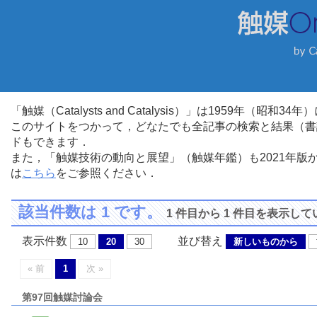
「触媒（Catalysts and Catalysis）」は1959年（昭
このサイトをつかって，どなたでも全記事の検索と結果（書
ドもできます．
また，「触媒技術の動向と展望」（触媒年鑑）も2021年
は
こちら
をご参照ください．
該当件数は 1 です。
1 件目から 1 件目を表示し
表示件数
並び替え
10
20
30
新しいものから
« 前
1
次 »
第97回触媒討論会