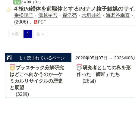
2Ａ08（B1）
予稿
４核Pd錯体を前駆体とするPdナノ粒子触媒のサ
乗松陽子
・
溝越祐吾
・
森浩亮
・
水垣共雄
・
海老谷幸喜
・
(2006)．
PDF
« 前
1
次 »
よく読まれているページ
2026年05月07日 ～ 2026年08
プラスチック分解研究
研究者としての私を形
はどこへ向かうのか―ケ
作った「師匠」たち
ミカルリサイクルの歴史
(26回)
と展望―
(32回)