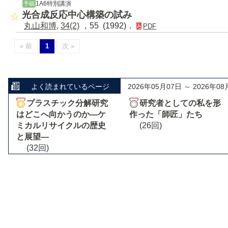
1A6特別講演
予稿
光合成反応中心構築の試み
丸山和博
,
34(2)
，55 (1992)．
PDF
« 前
1
次 »
よく読まれているページ
2026年05月07日 ～ 2026年08
プラスチック分解研究
研究者としての私を形
はどこへ向かうのか―ケ
作った「師匠」たち
ミカルリサイクルの歴史
(26回)
と展望―
(32回)