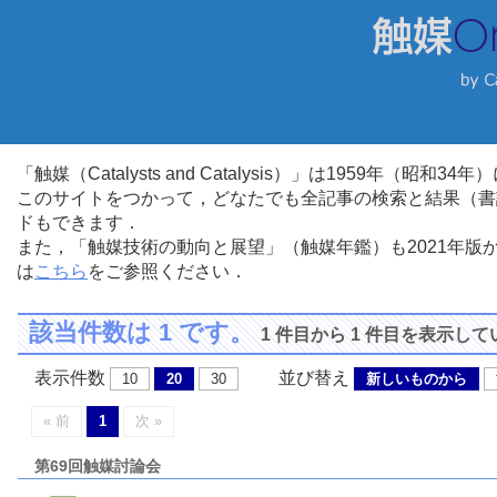
「触媒（Catalysts and Catalysis）」は1959年（昭
このサイトをつかって，どなたでも全記事の検索と結果（書
ドもできます．
また，「触媒技術の動向と展望」（触媒年鑑）も2021年
は
こちら
をご参照ください．
該当件数は 1 です。
1 件目から 1 件目を表示し
表示件数
並び替え
10
20
30
新しいものから
« 前
1
次 »
第69回触媒討論会