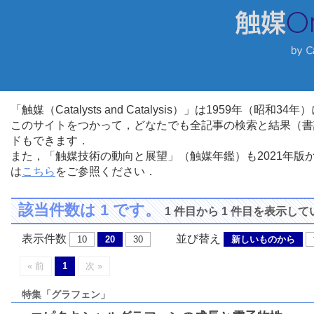
「触媒（Catalysts and Catalysis）」は1959年（昭
このサイトをつかって，どなたでも全記事の検索と結果（書
ドもできます．
また，「触媒技術の動向と展望」（触媒年鑑）も2021年
は
こちら
をご参照ください．
該当件数は 1 です。
1 件目から 1 件目を表示し
表示件数
並び替え
10
20
30
新しいものから
« 前
1
次 »
特集「グラフェン」