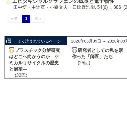
エピタキシャルグラフェンの成長と電子物性
田中悟
・
中辻寛
・
小森文夫
・
日比野浩樹
,
54(6)
，386 (
« 前
1
次 »
よく読まれているページ
2026年05月09日 ～ 2026年08
プラスチック分解研究
研究者としての私を形
はどこへ向かうのか―ケ
作った「師匠」たち
ミカルリサイクルの歴史
(25回)
と展望―
(32回)