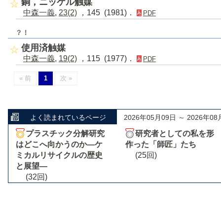
銅，ニッケル触媒
中森一義
,
23(2)
，145 (1981)．
PDF
？！
使用済触媒
中森一義
,
19(2)
，115 (1977)．
PDF
« 前
1
次 »
よく読まれているページ
2026年05月09日 ～ 2026年08
プラスチック分解研究
研究者としての私を形
はどこへ向かうのか―ケ
作った「師匠」たち
ミカルリサイクルの歴史
(25回)
と展望―
(32回)