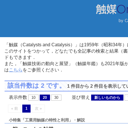
「触媒（Catalysts and Catalysis）」は1959年（昭
このサイトをつかって，どなたでも全記事の検索と結果（書
ドもできます．
また，「触媒技術の動向と展望」（触媒年鑑）も2021年
は
こちら
をご参照ください．
該当件数は 2 です。
1 件目から 2 件目を表示し
表示件数
並び替え
10
20
30
新しいものから
« 前
1
次 »
小特集「工業用触媒の特性と利用」・解説