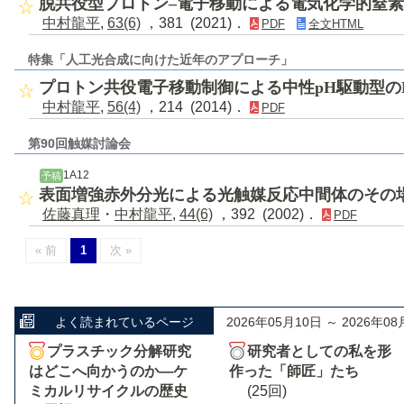
脱共役型プロトン–電子移動による電気化学的窒
中村龍平
,
63(6)
，381 (2021)．
PDF
全文HTML
特集「人工光合成に向けた近年のアプローチ」
プロトン共役電子移動制御による中性pH駆動型の
中村龍平
,
56(4)
，214 (2014)．
PDF
第90回触媒討論会
1A12
予稿
表面増強赤外分光による光触媒反応中間体のその
佐藤真理
・
中村龍平
,
44(6)
，392 (2002)．
PDF
« 前
1
次 »
よく読まれているページ
2026年05月10日 ～ 2026年08
プラスチック分解研究
研究者としての私を形
はどこへ向かうのか―ケ
作った「師匠」たち
ミカルリサイクルの歴史
(25回)