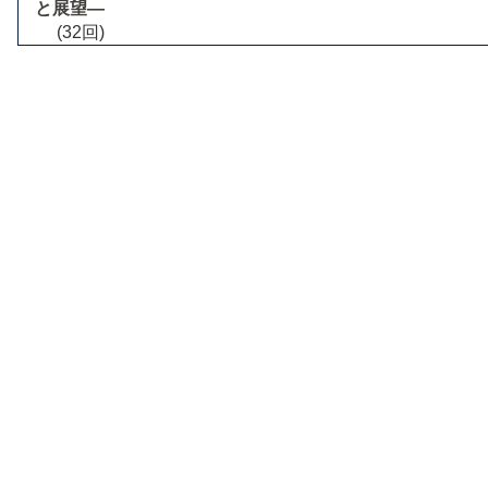
と展望―
(32回)