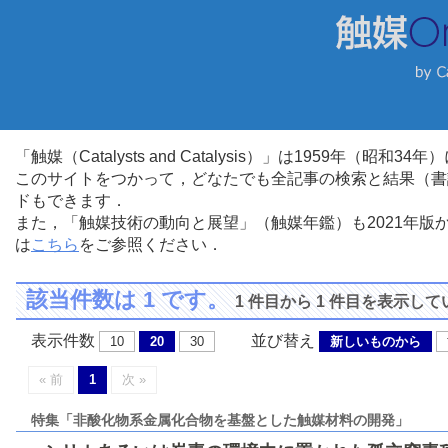
「触媒（Catalysts and Catalysis）」は1959年（昭
このサイトをつかって，どなたでも全記事の検索と結果（書
ドもできます．
また，「触媒技術の動向と展望」（触媒年鑑）も2021年
は
こちら
をご参照ください．
該当件数は 1 です。
1 件目から 1 件目を表示し
表示件数
並び替え
10
20
30
新しいものから
« 前
1
次 »
特集「非酸化物系金属化合物を基盤とした触媒材料の開発」