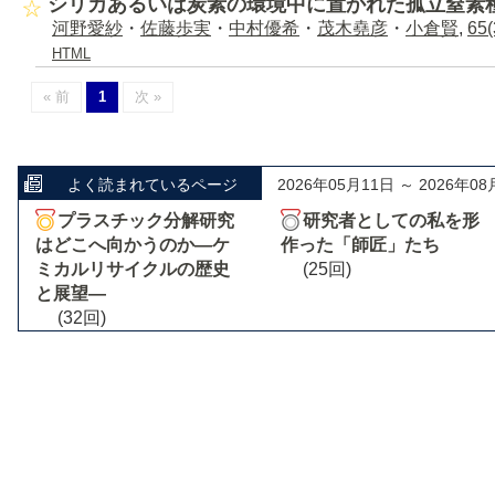
シリカあるいは炭素の環境中に置かれた孤立窒素
河野愛紗
・
佐藤歩実
・
中村優希
・
茂木堯彦
・
小倉賢
,
65(
HTML
« 前
1
次 »
よく読まれているページ
2026年05月11日 ～ 2026年08
プラスチック分解研究
研究者としての私を形
はどこへ向かうのか―ケ
作った「師匠」たち
ミカルリサイクルの歴史
(25回)
と展望―
(32回)