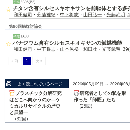
2B06(B2)
予稿
チタン含有シルセスキオキサンを前駆体とする多
和田健司
・
分藤雅紀
・
中下将志
・
山田弘一
・
光藤武明
,
4
第80回触媒討論会
1A03
予稿
バナジウム含有シルセスキオキサンの触媒機能
和田健司
・
中下将志
・
山本晃裕
・
和田壮
・
光藤武明
,
39(
« 前
1
次 »
よく読まれているページ
2026年05月09日 ～ 2026年08
プラスチック分解研究
研究者としての私を形
はどこへ向かうのか―ケ
作った「師匠」たち
ミカルリサイクルの歴史
(25回)
と展望―
(32回)