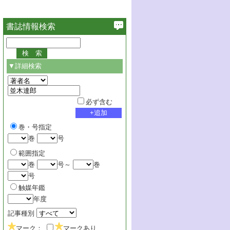
書誌情報検索
▼詳細検索
必ず含む
巻・号指定
巻
号
範囲指定
巻
号～
巻
号
触媒年鑑
年度
記事種別
マーク：
マークあり