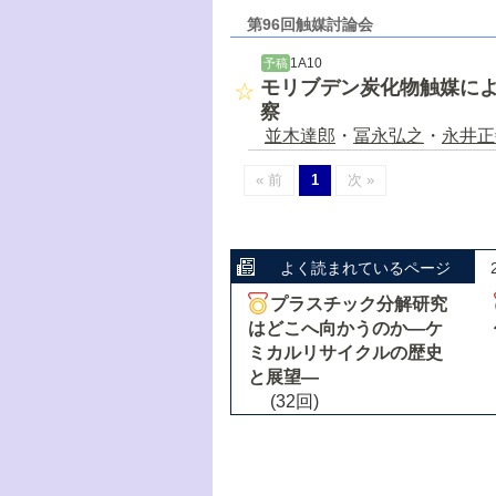
第96回触媒討論会
1A10
予稿
モリブデン炭化物触媒によ
察
並木達郎
・
冨永弘之
・
永井正
« 前
1
次 »
よく読まれているページ
プラスチック分解研究
はどこへ向かうのか―ケ
ミカルリサイクルの歴史
と展望―
(32回)