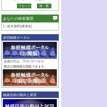
あなたの検索履歴
1.
(並木達郎){著者名}
参照触媒ポータル
会員の方は、下のバナーから
限定公開情報を閲覧できます。
触媒技術の動向と展望