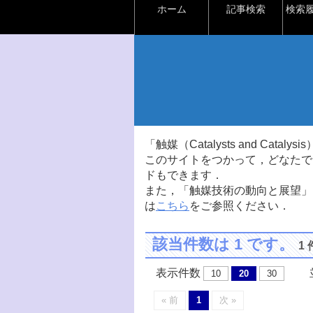
ホーム
記事検索
検索
「触媒（Catalysts and Ca
このサイトをつかって，どなたで
ドもできます．
また，「触媒技術の動向と展望」
は
こちら
をご参照ください．
該当件数は 1 です。
1
表示件数
並
10
20
30
« 前
1
次 »