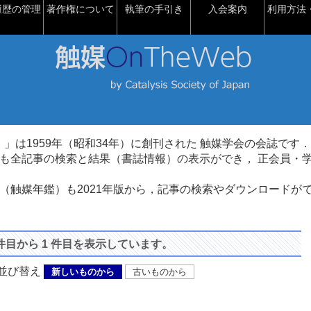
履歴の管理
著作権について
執筆の手引き
入会案内
利用方法・
talysis）」は1959年（昭和34年）に創刊された 触媒学会の会誌です．
も全記事の検索と結果（書誌情報）の表示ができ， 正会員・
（触媒年鑑）も2021年版から，記事の検索やダウンロードが
 件目から 1 件目を表示しています。
び替え
新しいものから
古いものから