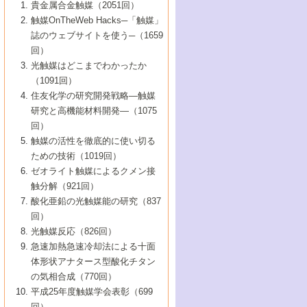
1号 なぜこの触媒が良いのか？
▼44巻（2002年）
貴金属合金触媒（2051回）
5号 若手会員による触媒研究の未来展望1：
8号 高機能化ポリオレフィンに向けた重合
5号 こんな物質，あんな物質―新たな触媒
7号 持続可能社会実現のための触媒および
5号 水素製造・貯蔵のための触媒技術の新
4号 水分解用光触媒材料
3号 特殊エネルギー場の触媒反応
触媒OnTheWeb Hacks─「触媒」
企業編
2号 第91回触媒討論会
触媒の最近の進展
1号 高次制御された触媒の化学
▼43巻（2001年）
の可能性―
触媒関連技術
しい展開
誌のウェブサイトを使う─（1659
5号 時間分解分光の進歩と応用
4号 生体内における金属の触媒作用
6号 第102回触媒討論会
3号 最近の自動車排ガス処理技術
2号 第89回触媒討論会
1号 グリーンケミストリーと触媒
▼42巻（2000年）
6号 第100回触媒討論会
8号 未来を拓く金属錯体
回）
6号 第98回触媒討論会
6号 第96回触媒討論会
5号 ファインケミカルズの展開に寄与する
7号 触媒・化学反応における計算化学の進
4号 触媒研究の現状と将来─第90回触媒討論
3号 触媒を利用した電気化学の新展開
2号 第87回触媒討論会特集号
1号 触媒反応工学の明日を拓く
▼41巻（1999年）
7号 『結晶の化学』を活かした触媒研究
光触媒はどこまでわかったか
7号 基礎化学品製造の触媒技術
触媒
歩
会Aから
7号 未来型金属錯体触媒開発への展望
4号 ナノ材料の調製と機能化
（1091回）
3号 生体触媒とバイオプロセス
2号 第85回触媒討論会
8号 イオン液体の応用
1号 孔、穴、あな?-特異な空間とその利用-
▼40巻（1998年）
8号 多機能型リアクター
6号 第94回触媒討論会
8号 若手研究者による触媒研究の未来展望
5号 基礎化学品製造の触媒技術
8号 超臨界流体を用いた化学プロセスの新
住友化学の研究開発戦略―触媒
5号 こんな触媒が欲しい
4号 水素製造・利用の触媒化学
3号 反応ダイナミクス
2号 第83回触媒討論会
1号 創立40周年記念・触媒化学この10年の
▼39巻（1997年）
2：大学・研究所編
展開
研究と高機能材料開発―（1075
7号 サブナノレベルでみた新しい表面現象
6号 第92回触媒討論会
6号 第90回触媒討論会
5号 触媒研究における新しい切り口：コン
進展と21世紀への提言/創立40周年記念・触
4号 超臨界流体の触媒反応への応用
3号 均一系触媒反応最前線
1号 均一系と不均一系触媒反応-その特徴と
回）
▼38巻（1996年）
8号 オレフィン重合触媒の新たな展
7号 基礎化学品製造の触媒技術
ビナトリアルケミストリー
媒学会この10年の歩みとこれから/創立40周
7号 触媒研究と学術雑誌/情報
5号 触媒のおもしろさをどのように伝える
接点
触媒の活性を徹底的に使い切る
4号 実用炭素材料の新展開
1号 触媒の構造と触媒作用/C1化学を中心と
▼37巻（1995年）
年記念・記録は語る
8号 資源の循環と触媒技術
6号 第88回触媒討論会特集号
か
ための技術（1019回）
8号 若い世代からみた触媒化学の現状と未
2号 第79回触媒討論会
5号 研究の方法論を考える
する21世紀への触媒
1号 ファインケミカルズと固体触媒
▼36巻（1994年）
2号 第81回触媒討論会
ゼオライト触媒によるクメン接
来
7号 企業における触媒研究のブレークスル
6号 第86回触媒討論会
3号 最新NO除去触媒の実用化研究
6号 第84回触媒討論会
2号 第77回触媒討論会
2号 第75回触媒討論会
触分解（921回）
1号 電気化学と触媒
▼35巻（1993年）
ー
3号 計算機触媒化学へのさそい
7号 水素化精製触媒の新しい展開
4号 新しい反応場を目指した触媒調製
7号 機能性金属材料と触媒
3号 オリンピックメダル:金・銀・銅はどん
酸化亜鉛の光触媒能の研究（837
3号 希土類を利用した触媒
2号 第73回触媒討論会
8号 この材料を触媒として使ってみません
4号 触媒劣化の制御と予測
1号 工業触媒開発マニュアル―探索から工
▼34巻（1992年）
8号 新しい反応性と機能性を目指した金属
な触媒作用を示すか
回）
5号 反応・分離技術の新しい展開
8号 触媒研究へのNMRの応用と展望
か？
業化まで
4号 触媒とリサイクル
3号 C4化学の展開
5号 最新の実用プロセスと触媒
クラスタ-化学
1号 インパクトを与えたこの研究
▼33巻（1991年）
光触媒反応（826回）
4号 触媒作用における機能の複合化
6号 第80回触媒討論会
2号 第71回触媒討論会
5号 エネルギー変換触媒
4号 《通常号》
6号 第82回触媒討論会
急速加熱急速冷却法による十面
2号 第69回触媒討論会
1号 触媒プロセス開発マニュアル―探索か
▼32巻（1990年）
5号 未来を拓け！若手研究者
7号 無機―有機ハイブリッド材料の新展開
3号 研究開発のうらおもて―着想と展開
体形状アナタース型酸化チタン
6号 第76回触媒討論会
5号 《通常号》
ら工業化まで，知っておきたいこと PartII
7号 ナノ構造体の化学
3号 ケミカルズ合成触媒―新しい展開と応
1号 21世紀に向けて触媒研究の飛躍をめざ
▼31巻（1989年）
6号 第78回触媒討論会
8号 AFMでみる世界
の気相合成（770回）
4号 触媒劣化と寿命の予測
7号 表面吸着相の新しい展開
用
6号 第74回触媒討論会
2号 第67回触媒討論会
8号 あの反応は今
す―触媒化学の裾野を広げよう
1号 情報科学と反応設計・材料設計
▼30巻（1988年）
7号 ダイナミックな領域への触媒研究の展
平成25年度触媒学会表彰（699
5号 環境に優しい触媒
8号 マイクロポーラス・クリスタル触媒の
4号 触媒調製の科学と技術の最前線
7号 半導体光触媒の基礎と広がり
3号 光触媒
2号 第65回触媒討論会
開/C1化学を中心とする21世紀への触媒
回）