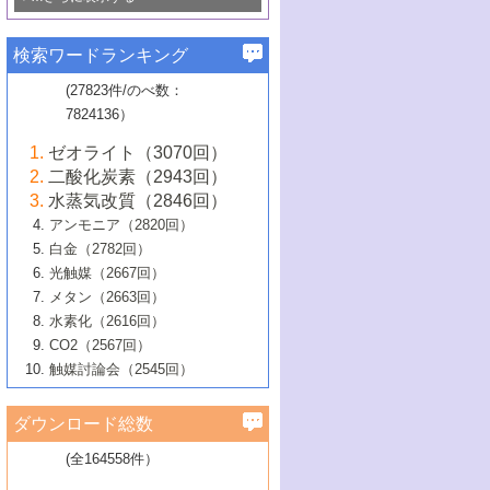
若き触媒の研究者たち～（1）
3号 水処理のための触媒化学
5号 情報学的手法を用いた触媒開発
6号 ヘテロ接合界面
関わる触媒開発動向
B号 第133回触媒討論会（2023年）
6号 窒素とリンの循環のための触媒・機
3号 ナノ粒子・クラスター触媒の最前線
2号 機能性材料の局所構造解析のための
5号 若手による情報発信企画～とびたて
▼58巻（2016年）
4号 光触媒を用いた水分解の最新の研究
6号 カーボンニュートラルに向けた電解
B号 第135回触媒討論会（2025年）
3号 精密高分子合成に関する最近の研究
能性材料
最先端技術
検索ワードランキング
4号 60周年記念企画
若き触媒の研究者たち～（2）
動向
技術
1号 ユニークな構造の高分子を生み出す触
▼57巻（2015年）
動向
B号 第131回触媒討論会（2023年）
3号 無機分離膜材料の開発と触媒反応プ
5号 進化するゼオライト合成技術
6号 石油のノーブル・ユースを志向した
媒技術
(27823件/のべ数：
5号 次世代の触媒プロセスを支えるマイ
B号 第127回触媒討論会（2021年・オン
1号 水素キャリアにかかわる触媒技術の新
4号 バイオマス化成品製造のための触媒
▼56巻（2014年）
ロセスへの適用
触媒技術
7824136）
クロ波
6号 非貴金属系触媒における電気化学的
ライン開催(Zoom)のみ）
2号 リグニンからの化成品製造に向けた触
展開
技術
1号 特殊環境場を利用した材料合成
▼55巻（2013年）
4号 触媒研究における計算科学の利用
酸素還元反応
B号 第129回触媒討論会（2022年・京都
媒技術
6号 メタン転換技術の最新動向
ゼオライト（3070回）
2号 石油精製用触媒の最近の進展
5号 固体触媒による含窒素有機化合物変
2号 光触媒反応機構に関する最新の研究動
1号 高耐久性燃料電池システム用触媒にお
大学：オンライン・対面開催）
▼54巻（2012年）
5号 水素のふるまいを解き明かす最先端
B号 第121回触媒討論会（2018年・東京
3号 触媒研究の最先端～とびたて若き研究
二酸化炭素（2943回）
B号 第125回触媒討論会（2020年・工学
換の最前線
3号 固体酸化物形燃料電池（SOFC）におけ
向
ける新展開
研究
大学）
1号 規則性多孔体の利用技術における最近
▼53巻（2011年）
者たち～（1）
水蒸気改質（2846回）
院大学）
るアノード触媒上での燃料直接改質技術
6号 貴金属使用量低減に向けた自動車排
3号 固体高分子形燃料電池カソード触媒の
2号 リビングラジカル重合の最近の動向
6号 低級アルカンの有効利用のための触
の進歩
アンモニア（2820回）
4号 触媒研究の最先端～とびたて若き研究
1号 金属学から見る合金触媒の新展開
▼52巻（2010年）
ガス浄化触媒の開発
4号 コアシェル構造の制御による触媒機能
開発動向
媒技術
白金（2782回）
3号 天然ガスの化学工業的展開に関する触
2号 第109回触媒討論会
者たち～（2）
2号 第107回触媒討論会
の向上
1号 触媒の劣化対策と長寿命触媒開発
B号 第123回触媒討論会（2019年・大阪
▼51巻（2009年）
4号 人工光合成に向けた近年のアプローチ
光触媒（2667回）
媒技術
B号 第119回触媒討論会（2017年・首都
3号 貴金属低減技術の最新動向
5号 触媒研究の最先端～とびたて若き研究
市立大学）
3号 触媒のその場観察法の進歩（１）
5号 工業触媒およびその周辺技術の最近の
2号 第105回触媒討論会
1号 炭素材料－熱い注目を集める材料－
▼50巻（2008年）
メタン（2663回）
大学東京）
5号 未利用熱エネルギーの有効活用に貢献
4号 貴金属触媒の精密構造制御とその活用
者たち～（3）
4号 貴金属代替技術の最新動向
進歩
水素化（2616回）
4号 触媒のその場観察法の進歩（２）
3号 ナノ構造が拓く新機能
する触媒技術
2号 第103回触媒討論会
1号 触媒化学と学会のこの10年，半世紀，
▼49巻（2007年）
5号 バイオマス化成品製造のための固体触
6号 イオニクス材料と燃料電池・電解合成
5号 光触媒による物質変換反応の新展開
CO2（2567回）
6号 ナノシート
5号 不活性結合の触媒的活性化による有機
そして未来
4号 活性サイトおよびその環境の精密な設
6号 ポリオキソメタレート
3号 環境浄化用光触媒の現状と課題
媒の開発
1号 含フッ素化合物の合成と触媒
▼48巻（2006年）
の最新の研究動向
触媒討論会（2545回）
6号 グラフェン
合成
B号 第115回触媒討論会（2015年・成蹊大
計による触媒の高機能化
2号 第101回触媒討論会
B号 第113回触媒討論会（2014年・ロワジ
4号 水素社会の実現に向けた水素製造・貯
6号 ナノ空間─吸着状態解析から新機能開拓
2号 第99回触媒討論会
B号 第117回触媒討論会（2016年・大阪府
1号 固体酸触媒の最近の進歩
▼47巻（2005年）
学）
7号 水素を利用する化成品合成の新潮流
6号 新しい固体酸触媒技術
5号 触媒を有効に使うための技術
ールホテル豊橋）
蔵技術の進歩
まで─
3号 メソポーラス物質の新展開
立大学）
3号 実用的ファインケミカル合成プロセス
ダウンロード総数
2号 第97回触媒討論会
1号 最近の触媒担体とその効果
▼46巻（2004年）
7号 ゼオライト合成における最近の進歩
6号 第106回触媒討論会
5号 CO
が関わる触媒・材料
B号 第111回触媒討論会（2013年・関西大
4号 錯体を利用したユニークな表面構造の
を実現する触媒
2
3号 リビング重合触媒の最近の展開
2号 第95回触媒討論会
(全164558件）
1号 部分酸化反応触媒の最前線
▼45巻（2003年）
学）
構築と機能
7号 有機分子触媒による精密有機合成
4号 バイオマス活用のための技術開発
6号 第104回触媒討論会
4号 今後の液体燃料を支える触媒技術
3号 化成品を合成するゼオライト触媒
2号 第93回触媒討論会