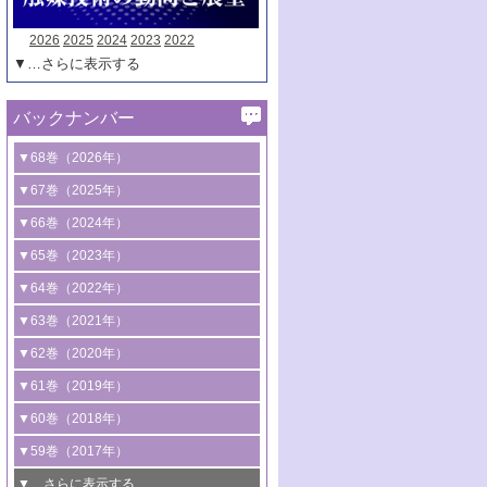
2026
2025
2024
2023
2022
▼…さらに表示する
バックナンバー
▼68巻（2026年）
1号 過酸化水素合成に関する研究動向
▼67巻（2025年）
2号 コンピューター技術により加速する
1号 CO
水素化によるグリーン燃料/グリ
▼66巻（2024年）
2
触媒開発
ーンケミカル製造
1号 低次元ナノ構造を有する触媒材料
▼65巻（2023年）
3号 有機分子変換やCO
資源化のための
2
2号 水素製造のための水分解技術に関す
2号 規制反応場を活用した固体触媒研究
1号 炭素が関わる触媒機能
▼64巻（2022年）
光触媒に関する最近の研究
る最近の研究
の新展開
2号 プラスチックケミカルリサイクルの
1号 合成ガス製造とCOを用いるケミカル
▼63巻（2021年）
B号 第137回触媒討論会（2026年）
3号 オレフィン系樹脂の精密合成に関す
3号 未踏分子変換を目指した酸化触媒プ
ための触媒技術
ズ合成の最新動向
1号 金触媒の新展開
▼62巻（2020年）
る最新技術
ロセスの最前線
3号 非酸化物系金属化合物を基盤とした
2号 化学品合成のための合金触媒開発
2号 ペロブスカイト
1号 触媒設計を拓く欠陥構造のキャラク
▼61巻（2019年）
4号 アルコール類の効率的変換を実現す
4号 シンクロトロン放射光および中性子
触媒材料の開発
3号 CO
の排出削減および有効活用のた
タリゼーション
2
3号 特殊反応場を利用した触媒的分子変
る非貴金属触媒の研究動向
線を利用した触媒解析技術の最先端
1号 物質移動制御に着目した触媒プロセ
▼60巻（2018年）
4号 格子酸素・格子酸素欠陥を利用した
めの触媒技術
換反応
2号 機能化学品製造に資するクリーンな
ス開発
5号 ゼオライトの合成と応用における研
5号 単原子触媒
触媒反応
1号 固体酸触媒の最新の研究動向
▼59巻（2017年）
触媒的酸化反応
4号 若手による情報発信企画～とびたて
4号 多孔質材料を用いた触媒の新展開
究動向
2号 CO
フリー水素サプライチェーンに
2
6号 参照触媒委員会からのお知らせ
5号 生体触媒によるエネルギー変換反応
2号 二酸化炭素からの有用化学品合成
1号 いたるところに，触媒
▼…さらに表示する