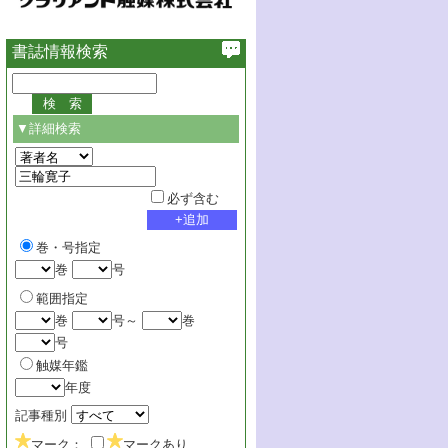
書誌情報検索
▼詳細検索
必ず含む
巻・号指定
巻
号
範囲指定
巻
号～
巻
号
触媒年鑑
年度
記事種別
マーク：
マークあり