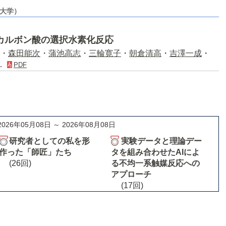
京大学）
カルボン酸の選択水素化反応
・
森田能次
・
蒲池高志
・
三輪寛子
・
朝倉清高
・
吉澤一成
・
)．
PDF
2026年05月08日 ～ 2026年08月08日
研究者としての私を形
実験データと理論デー
作った「師匠」たち
タを組み合わせたAIによ
(26回)
る不均一系触媒反応への
アプローチ
(17回)