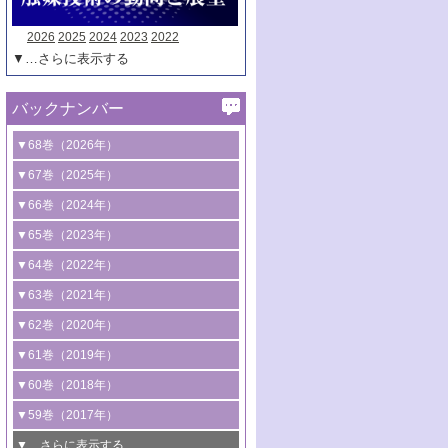
2026
2025
2024
2023
2022
▼…さらに表示する
バックナンバー
▼68巻（2026年）
1号 過酸化水素合成に関する研究動向
▼67巻（2025年）
2号 コンピューター技術により加速する
1号 CO
水素化によるグリーン燃料/グリ
▼66巻（2024年）
2
触媒開発
ーンケミカル製造
1号 低次元ナノ構造を有する触媒材料
▼65巻（2023年）
3号 有機分子変換やCO
資源化のための
2
2号 水素製造のための水分解技術に関す
2号 規制反応場を活用した固体触媒研究
1号 炭素が関わる触媒機能
▼64巻（2022年）
光触媒に関する最近の研究
る最近の研究
の新展開
2号 プラスチックケミカルリサイクルの
1号 合成ガス製造とCOを用いるケミカル
▼63巻（2021年）
B号 第137回触媒討論会（2026年）
3号 オレフィン系樹脂の精密合成に関す
3号 未踏分子変換を目指した酸化触媒プ
ための触媒技術
ズ合成の最新動向
1号 金触媒の新展開
▼62巻（2020年）
る最新技術
ロセスの最前線
3号 非酸化物系金属化合物を基盤とした
2号 化学品合成のための合金触媒開発
2号 ペロブスカイト
1号 触媒設計を拓く欠陥構造のキャラク
▼61巻（2019年）
4号 アルコール類の効率的変換を実現す
4号 シンクロトロン放射光および中性子
触媒材料の開発
3号 CO
の排出削減および有効活用のた
タリゼーション
2
3号 特殊反応場を利用した触媒的分子変
る非貴金属触媒の研究動向
線を利用した触媒解析技術の最先端
1号 物質移動制御に着目した触媒プロセ
▼60巻（2018年）
4号 格子酸素・格子酸素欠陥を利用した
めの触媒技術
換反応
2号 機能化学品製造に資するクリーンな
ス開発
5号 ゼオライトの合成と応用における研
5号 単原子触媒
触媒反応
1号 固体酸触媒の最新の研究動向
▼59巻（2017年）
触媒的酸化反応
4号 若手による情報発信企画～とびたて
4号 多孔質材料を用いた触媒の新展開
究動向
2号 CO
フリー水素サプライチェーンに
2
6号 参照触媒委員会からのお知らせ
5号 生体触媒によるエネルギー変換反応
2号 二酸化炭素からの有用化学品合成
1号 いたるところに，触媒
▼…さらに表示する