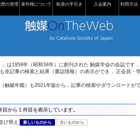
履歴の管理
著作権について
執筆の手引き
入会案内
利用方法・
talysis）」は1959年（昭和34年）に創刊された 触媒学会の会誌です．
も全記事の検索と結果（書誌情報）の表示ができ， 正会員・
（触媒年鑑）も2021年版から，記事の検索やダウンロードが
 件目から 1 件目を表示しています。
び替え
新しいものから
古いものから