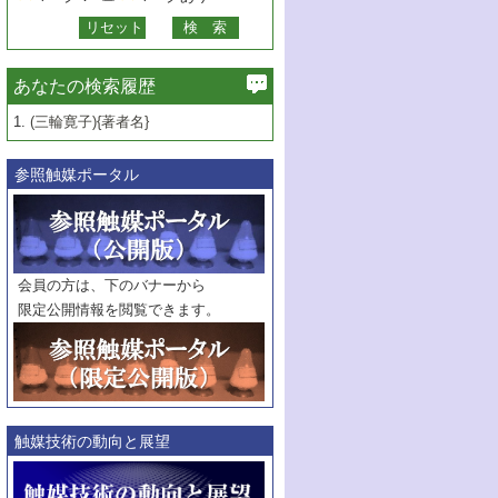
あなたの検索履歴
1.
(三輪寛子){著者名}
参照触媒ポータル
会員の方は、下のバナーから
限定公開情報を閲覧できます。
触媒技術の動向と展望