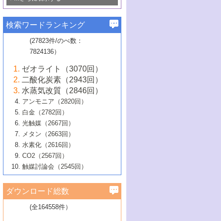
若き触媒の研究者たち～（1）
3号 水処理のための触媒化学
5号 情報学的手法を用いた触媒開発
6号 ヘテロ接合界面
関わる触媒開発動向
B号 第133回触媒討論会（2023年）
6号 窒素とリンの循環のための触媒・機
3号 ナノ粒子・クラスター触媒の最前線
2号 機能性材料の局所構造解析のための
5号 若手による情報発信企画～とびたて
▼58巻（2016年）
4号 光触媒を用いた水分解の最新の研究
6号 カーボンニュートラルに向けた電解
B号 第135回触媒討論会（2025年）
3号 精密高分子合成に関する最近の研究
能性材料
最先端技術
検索ワードランキング
4号 60周年記念企画
若き触媒の研究者たち～（2）
動向
技術
1号 ユニークな構造の高分子を生み出す触
▼57巻（2015年）
動向
B号 第131回触媒討論会（2023年）
3号 無機分離膜材料の開発と触媒反応プ
5号 進化するゼオライト合成技術
6号 石油のノーブル・ユースを志向した
媒技術
(27823件/のべ数：
5号 次世代の触媒プロセスを支えるマイ
B号 第127回触媒討論会（2021年・オン
1号 水素キャリアにかかわる触媒技術の新
4号 バイオマス化成品製造のための触媒
▼56巻（2014年）
ロセスへの適用
触媒技術
7824136）
クロ波
6号 非貴金属系触媒における電気化学的
ライン開催(Zoom)のみ）
2号 リグニンからの化成品製造に向けた触
展開
技術
1号 特殊環境場を利用した材料合成
▼55巻（2013年）
4号 触媒研究における計算科学の利用
酸素還元反応
B号 第129回触媒討論会（2022年・京都
媒技術
6号 メタン転換技術の最新動向
ゼオライト（3070回）
2号 石油精製用触媒の最近の進展
5号 固体触媒による含窒素有機化合物変
2号 光触媒反応機構に関する最新の研究動
1号 高耐久性燃料電池システム用触媒にお
大学：オンライン・対面開催）
▼54巻（2012年）
5号 水素のふるまいを解き明かす最先端
B号 第121回触媒討論会（2018年・東京
3号 触媒研究の最先端～とびたて若き研究
二酸化炭素（2943回）
B号 第125回触媒討論会（2020年・工学
換の最前線
3号 固体酸化物形燃料電池（SOFC）におけ
向
ける新展開
研究
大学）
1号 規則性多孔体の利用技術における最近
▼53巻（2011年）
者たち～（1）
水蒸気改質（2846回）
院大学）
るアノード触媒上での燃料直接改質技術
6号 貴金属使用量低減に向けた自動車排
3号 固体高分子形燃料電池カソード触媒の
2号 リビングラジカル重合の最近の動向
6号 低級アルカンの有効利用のための触
の進歩
アンモニア（2820回）
4号 触媒研究の最先端～とびたて若き研究
1号 金属学から見る合金触媒の新展開
▼52巻（2010年）
ガス浄化触媒の開発
4号 コアシェル構造の制御による触媒機能
開発動向
媒技術
白金（2782回）
3号 天然ガスの化学工業的展開に関する触
2号 第109回触媒討論会
者たち～（2）
2号 第107回触媒討論会
の向上
1号 触媒の劣化対策と長寿命触媒開発
B号 第123回触媒討論会（2019年・大阪
▼51巻（2009年）
4号 人工光合成に向けた近年のアプローチ
光触媒（2667回）
媒技術
B号 第119回触媒討論会（2017年・首都
3号 貴金属低減技術の最新動向
5号 触媒研究の最先端～とびたて若き研究
市立大学）
3号 触媒のその場観察法の進歩（１）
5号 工業触媒およびその周辺技術の最近の
2号 第105回触媒討論会
1号 炭素材料－熱い注目を集める材料－
▼50巻（2008年）
メタン（2663回）
大学東京）
5号 未利用熱エネルギーの有効活用に貢献
4号 貴金属触媒の精密構造制御とその活用
者たち～（3）
4号 貴金属代替技術の最新動向
進歩
水素化（2616回）
4号 触媒のその場観察法の進歩（２）
3号 ナノ構造が拓く新機能
する触媒技術
2号 第103回触媒討論会
1号 触媒化学と学会のこの10年，半世紀，
▼49巻（2007年）
5号 バイオマス化成品製造のための固体触
6号 イオニクス材料と燃料電池・電解合成
5号 光触媒による物質変換反応の新展開
CO2（2567回）
6号 ナノシート
5号 不活性結合の触媒的活性化による有機
そして未来
4号 活性サイトおよびその環境の精密な設
6号 ポリオキソメタレート
3号 環境浄化用光触媒の現状と課題
媒の開発
1号 含フッ素化合物の合成と触媒
▼48巻（2006年）
の最新の研究動向
触媒討論会（2545回）
6号 グラフェン
合成
B号 第115回触媒討論会（2015年・成蹊大
計による触媒の高機能化
2号 第101回触媒討論会
B号 第113回触媒討論会（2014年・ロワジ
4号 水素社会の実現に向けた水素製造・貯
6号 ナノ空間─吸着状態解析から新機能開拓
2号 第99回触媒討論会
B号 第117回触媒討論会（2016年・大阪府
1号 固体酸触媒の最近の進歩
▼47巻（2005年）
学）
7号 水素を利用する化成品合成の新潮流
6号 新しい固体酸触媒技術
5号 触媒を有効に使うための技術
ールホテル豊橋）
蔵技術の進歩
まで─
3号 メソポーラス物質の新展開
立大学）
3号 実用的ファインケミカル合成プロセス
ダウンロード総数
2号 第97回触媒討論会
1号 最近の触媒担体とその効果
▼46巻（2004年）
7号 ゼオライト合成における最近の進歩
6号 第106回触媒討論会
5号 CO
が関わる触媒・材料
B号 第111回触媒討論会（2013年・関西大
4号 錯体を利用したユニークな表面構造の
を実現する触媒
2
3号 リビング重合触媒の最近の展開
2号 第95回触媒討論会
(全164558件）
1号 部分酸化反応触媒の最前線
▼45巻（2003年）
学）
構築と機能
7号 有機分子触媒による精密有機合成
4号 バイオマス活用のための技術開発
6号 第104回触媒討論会
4号 今後の液体燃料を支える触媒技術
3号 化成品を合成するゼオライト触媒
2号 第93回触媒討論会