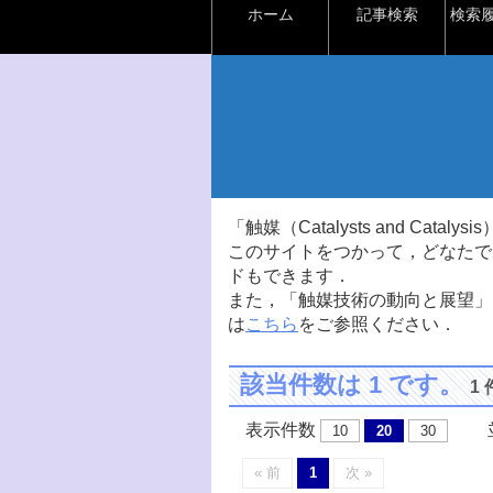
ホーム
記事検索
検索
「触媒（Catalysts and Ca
このサイトをつかって，どなたで
ドもできます．
また，「触媒技術の動向と展望」
は
こちら
をご参照ください．
該当件数は 1 です。
1
表示件数
並
10
20
30
« 前
1
次 »