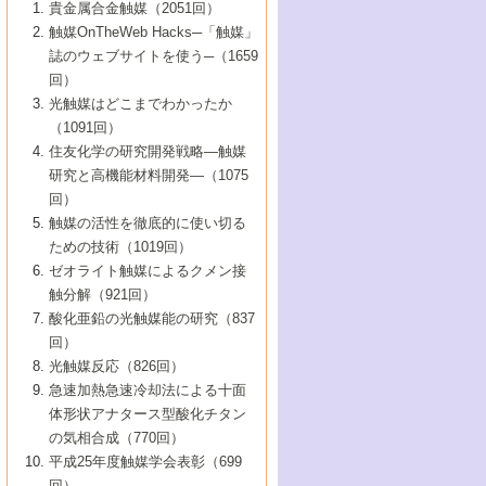
1号 なぜこの触媒が良いのか？
▼44巻（2002年）
貴金属合金触媒（2051回）
5号 若手会員による触媒研究の未来展望1：
8号 高機能化ポリオレフィンに向けた重合
5号 こんな物質，あんな物質―新たな触媒
7号 持続可能社会実現のための触媒および
5号 水素製造・貯蔵のための触媒技術の新
4号 水分解用光触媒材料
3号 特殊エネルギー場の触媒反応
触媒OnTheWeb Hacks─「触媒」
企業編
2号 第91回触媒討論会
触媒の最近の進展
1号 高次制御された触媒の化学
▼43巻（2001年）
の可能性―
触媒関連技術
しい展開
誌のウェブサイトを使う─（1659
5号 時間分解分光の進歩と応用
4号 生体内における金属の触媒作用
6号 第102回触媒討論会
3号 最近の自動車排ガス処理技術
2号 第89回触媒討論会
1号 グリーンケミストリーと触媒
▼42巻（2000年）
6号 第100回触媒討論会
8号 未来を拓く金属錯体
回）
6号 第98回触媒討論会
6号 第96回触媒討論会
5号 ファインケミカルズの展開に寄与する
7号 触媒・化学反応における計算化学の進
4号 触媒研究の現状と将来─第90回触媒討論
3号 触媒を利用した電気化学の新展開
2号 第87回触媒討論会特集号
1号 触媒反応工学の明日を拓く
▼41巻（1999年）
7号 『結晶の化学』を活かした触媒研究
光触媒はどこまでわかったか
7号 基礎化学品製造の触媒技術
触媒
歩
会Aから
7号 未来型金属錯体触媒開発への展望
4号 ナノ材料の調製と機能化
（1091回）
3号 生体触媒とバイオプロセス
2号 第85回触媒討論会
8号 イオン液体の応用
1号 孔、穴、あな?-特異な空間とその利用-
▼40巻（1998年）
8号 多機能型リアクター
6号 第94回触媒討論会
8号 若手研究者による触媒研究の未来展望
5号 基礎化学品製造の触媒技術
8号 超臨界流体を用いた化学プロセスの新
住友化学の研究開発戦略―触媒
5号 こんな触媒が欲しい
4号 水素製造・利用の触媒化学
3号 反応ダイナミクス
2号 第83回触媒討論会
1号 創立40周年記念・触媒化学この10年の
▼39巻（1997年）
2：大学・研究所編
展開
研究と高機能材料開発―（1075
7号 サブナノレベルでみた新しい表面現象
6号 第92回触媒討論会
6号 第90回触媒討論会
5号 触媒研究における新しい切り口：コン
進展と21世紀への提言/創立40周年記念・触
4号 超臨界流体の触媒反応への応用
3号 均一系触媒反応最前線
1号 均一系と不均一系触媒反応-その特徴と
回）
▼38巻（1996年）
8号 オレフィン重合触媒の新たな展
7号 基礎化学品製造の触媒技術
ビナトリアルケミストリー
媒学会この10年の歩みとこれから/創立40周
7号 触媒研究と学術雑誌/情報
5号 触媒のおもしろさをどのように伝える
接点
触媒の活性を徹底的に使い切る
4号 実用炭素材料の新展開
1号 触媒の構造と触媒作用/C1化学を中心と
▼37巻（1995年）
年記念・記録は語る
8号 資源の循環と触媒技術
6号 第88回触媒討論会特集号
か
ための技術（1019回）
8号 若い世代からみた触媒化学の現状と未
2号 第79回触媒討論会
5号 研究の方法論を考える
する21世紀への触媒
1号 ファインケミカルズと固体触媒
▼36巻（1994年）
2号 第81回触媒討論会
ゼオライト触媒によるクメン接
来
7号 企業における触媒研究のブレークスル
6号 第86回触媒討論会
3号 最新NO除去触媒の実用化研究
6号 第84回触媒討論会
2号 第77回触媒討論会
2号 第75回触媒討論会
触分解（921回）
1号 電気化学と触媒
▼35巻（1993年）
ー
3号 計算機触媒化学へのさそい
7号 水素化精製触媒の新しい展開
4号 新しい反応場を目指した触媒調製
7号 機能性金属材料と触媒
3号 オリンピックメダル:金・銀・銅はどん
酸化亜鉛の光触媒能の研究（837
3号 希土類を利用した触媒
2号 第73回触媒討論会
8号 この材料を触媒として使ってみません
4号 触媒劣化の制御と予測
1号 工業触媒開発マニュアル―探索から工
▼34巻（1992年）
8号 新しい反応性と機能性を目指した金属
な触媒作用を示すか
回）
5号 反応・分離技術の新しい展開
8号 触媒研究へのNMRの応用と展望
か？
業化まで
4号 触媒とリサイクル
3号 C4化学の展開
5号 最新の実用プロセスと触媒
クラスタ-化学
1号 インパクトを与えたこの研究
▼33巻（1991年）
光触媒反応（826回）
4号 触媒作用における機能の複合化
6号 第80回触媒討論会
2号 第71回触媒討論会
5号 エネルギー変換触媒
4号 《通常号》
6号 第82回触媒討論会
急速加熱急速冷却法による十面
2号 第69回触媒討論会
1号 触媒プロセス開発マニュアル―探索か
▼32巻（1990年）
5号 未来を拓け！若手研究者
7号 無機―有機ハイブリッド材料の新展開
3号 研究開発のうらおもて―着想と展開
体形状アナタース型酸化チタン
6号 第76回触媒討論会
5号 《通常号》
ら工業化まで，知っておきたいこと PartII
7号 ナノ構造体の化学
3号 ケミカルズ合成触媒―新しい展開と応
1号 21世紀に向けて触媒研究の飛躍をめざ
▼31巻（1989年）
6号 第78回触媒討論会
8号 AFMでみる世界
の気相合成（770回）
4号 触媒劣化と寿命の予測
7号 表面吸着相の新しい展開
用
6号 第74回触媒討論会
2号 第67回触媒討論会
8号 あの反応は今
す―触媒化学の裾野を広げよう
1号 情報科学と反応設計・材料設計
▼30巻（1988年）
7号 ダイナミックな領域への触媒研究の展
平成25年度触媒学会表彰（699
5号 環境に優しい触媒
8号 マイクロポーラス・クリスタル触媒の
4号 触媒調製の科学と技術の最前線
7号 半導体光触媒の基礎と広がり
3号 光触媒
2号 第65回触媒討論会
開/C1化学を中心とする21世紀への触媒
回）