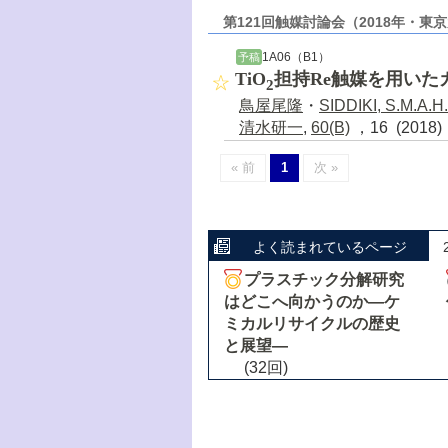
第121回触媒討論会（2018年・東
1A06（B1）
予稿
TiO
担持Re触媒を用いた
2
鳥屋尾隆
・
SIDDIKI, S.M.A.H.
清水研一
,
60(B)
，16 (2018
« 前
1
次 »
よく読まれているページ
プラスチック分解研究
はどこへ向かうのか―ケ
ミカルリサイクルの歴史
と展望―
(32回)