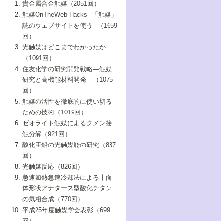
1号 なぜこの触媒が良いのか？
▼44巻（2002年）
貴金属合金触媒（2051回）
5号 若手会員による触媒研究の未来展望1：
8号 高機能化ポリオレフィンに向けた重合
5号 こんな物質，あんな物質―新たな触媒
7号 持続可能社会実現のための触媒および
5号 水素製造・貯蔵のための触媒技術の新
4号 水分解用光触媒材料
3号 特殊エネルギー場の触媒反応
触媒OnTheWeb Hacks─「触媒」
企業編
2号 第91回触媒討論会
触媒の最近の進展
1号 高次制御された触媒の化学
▼43巻（2001年）
の可能性―
触媒関連技術
しい展開
誌のウェブサイトを使う─（1659
5号 時間分解分光の進歩と応用
4号 生体内における金属の触媒作用
6号 第102回触媒討論会
3号 最近の自動車排ガス処理技術
2号 第89回触媒討論会
1号 グリーンケミストリーと触媒
▼42巻（2000年）
6号 第100回触媒討論会
8号 未来を拓く金属錯体
回）
6号 第98回触媒討論会
6号 第96回触媒討論会
5号 ファインケミカルズの展開に寄与する
7号 触媒・化学反応における計算化学の進
4号 触媒研究の現状と将来─第90回触媒討論
3号 触媒を利用した電気化学の新展開
2号 第87回触媒討論会特集号
1号 触媒反応工学の明日を拓く
▼41巻（1999年）
7号 『結晶の化学』を活かした触媒研究
光触媒はどこまでわかったか
7号 基礎化学品製造の触媒技術
触媒
歩
会Aから
7号 未来型金属錯体触媒開発への展望
4号 ナノ材料の調製と機能化
（1091回）
3号 生体触媒とバイオプロセス
2号 第85回触媒討論会
8号 イオン液体の応用
1号 孔、穴、あな?-特異な空間とその利用-
▼40巻（1998年）
8号 多機能型リアクター
6号 第94回触媒討論会
8号 若手研究者による触媒研究の未来展望
5号 基礎化学品製造の触媒技術
8号 超臨界流体を用いた化学プロセスの新
住友化学の研究開発戦略―触媒
5号 こんな触媒が欲しい
4号 水素製造・利用の触媒化学
3号 反応ダイナミクス
2号 第83回触媒討論会
1号 創立40周年記念・触媒化学この10年の
▼39巻（1997年）
2：大学・研究所編
展開
研究と高機能材料開発―（1075
7号 サブナノレベルでみた新しい表面現象
6号 第92回触媒討論会
6号 第90回触媒討論会
5号 触媒研究における新しい切り口：コン
進展と21世紀への提言/創立40周年記念・触
4号 超臨界流体の触媒反応への応用
3号 均一系触媒反応最前線
1号 均一系と不均一系触媒反応-その特徴と
回）
▼38巻（1996年）
8号 オレフィン重合触媒の新たな展
7号 基礎化学品製造の触媒技術
ビナトリアルケミストリー
媒学会この10年の歩みとこれから/創立40周
7号 触媒研究と学術雑誌/情報
5号 触媒のおもしろさをどのように伝える
接点
触媒の活性を徹底的に使い切る
4号 実用炭素材料の新展開
1号 触媒の構造と触媒作用/C1化学を中心と
▼37巻（1995年）
年記念・記録は語る
8号 資源の循環と触媒技術
6号 第88回触媒討論会特集号
か
ための技術（1019回）
8号 若い世代からみた触媒化学の現状と未
2号 第79回触媒討論会
5号 研究の方法論を考える
する21世紀への触媒
1号 ファインケミカルズと固体触媒
▼36巻（1994年）
2号 第81回触媒討論会
ゼオライト触媒によるクメン接
来
7号 企業における触媒研究のブレークスル
6号 第86回触媒討論会
3号 最新NO除去触媒の実用化研究
6号 第84回触媒討論会
2号 第77回触媒討論会
2号 第75回触媒討論会
触分解（921回）
1号 電気化学と触媒
▼35巻（1993年）
ー
3号 計算機触媒化学へのさそい
7号 水素化精製触媒の新しい展開
4号 新しい反応場を目指した触媒調製
7号 機能性金属材料と触媒
3号 オリンピックメダル:金・銀・銅はどん
酸化亜鉛の光触媒能の研究（837
3号 希土類を利用した触媒
2号 第73回触媒討論会
8号 この材料を触媒として使ってみません
4号 触媒劣化の制御と予測
1号 工業触媒開発マニュアル―探索から工
▼34巻（1992年）
8号 新しい反応性と機能性を目指した金属
な触媒作用を示すか
回）
5号 反応・分離技術の新しい展開
8号 触媒研究へのNMRの応用と展望
か？
業化まで
4号 触媒とリサイクル
3号 C4化学の展開
5号 最新の実用プロセスと触媒
クラスタ-化学
1号 インパクトを与えたこの研究
▼33巻（1991年）
光触媒反応（826回）
4号 触媒作用における機能の複合化
6号 第80回触媒討論会
2号 第71回触媒討論会
5号 エネルギー変換触媒
4号 《通常号》
6号 第82回触媒討論会
急速加熱急速冷却法による十面
2号 第69回触媒討論会
1号 触媒プロセス開発マニュアル―探索か
▼32巻（1990年）
5号 未来を拓け！若手研究者
7号 無機―有機ハイブリッド材料の新展開
3号 研究開発のうらおもて―着想と展開
体形状アナタース型酸化チタン
6号 第76回触媒討論会
5号 《通常号》
ら工業化まで，知っておきたいこと PartII
7号 ナノ構造体の化学
3号 ケミカルズ合成触媒―新しい展開と応
1号 21世紀に向けて触媒研究の飛躍をめざ
▼31巻（1989年）
6号 第78回触媒討論会
8号 AFMでみる世界
の気相合成（770回）
4号 触媒劣化と寿命の予測
7号 表面吸着相の新しい展開
用
6号 第74回触媒討論会
2号 第67回触媒討論会
8号 あの反応は今
す―触媒化学の裾野を広げよう
1号 情報科学と反応設計・材料設計
▼30巻（1988年）
7号 ダイナミックな領域への触媒研究の展
平成25年度触媒学会表彰（699
5号 環境に優しい触媒
8号 マイクロポーラス・クリスタル触媒の
4号 触媒調製の科学と技術の最前線
7号 半導体光触媒の基礎と広がり
3号 光触媒
2号 第65回触媒討論会
開/C1化学を中心とする21世紀への触媒
回）