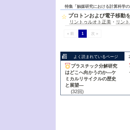
特集「触媒研究における計算科学の
プロトンおよび電子移動
リントゥルオト正美
・
リント
« 前
1
次 »
よく読まれているページ
プラスチック分解研究
はどこへ向かうのか―ケ
ミカルリサイクルの歴史
と展望―
(32回)