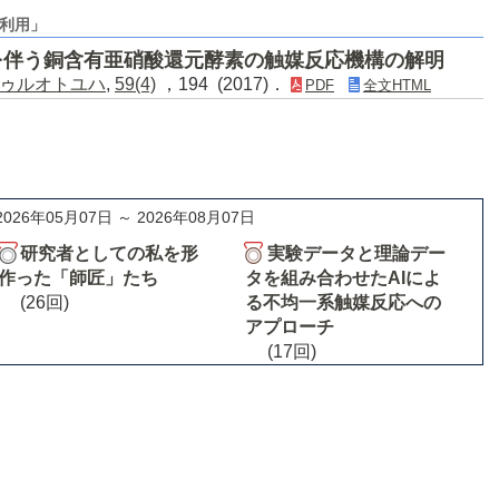
利用」
を伴う銅含有亜硝酸還元酵素の触媒反応機構の解明
ゥルオトユハ
,
59(4)
，194 (2017)．
PDF
全文HTML
2026年05月07日 ～ 2026年08月07日
研究者としての私を形
実験データと理論デー
作った「師匠」たち
タを組み合わせたAIによ
(26回)
る不均一系触媒反応への
アプローチ
(17回)