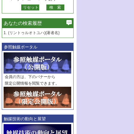
あなたの検索履歴
1.
(リントゥルオトユハ){著者名}
参照触媒ポータル
会員の方は、下のバナーから
限定公開情報を閲覧できます。
触媒技術の動向と展望