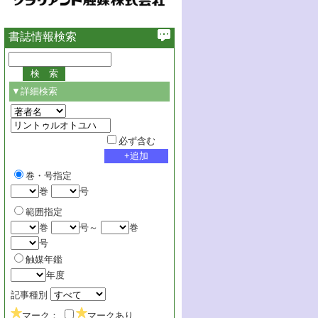
書誌情報検索
▼詳細検索
必ず含む
巻・号指定
巻
号
範囲指定
巻
号～
巻
号
触媒年鑑
年度
記事種別
マーク：
マークあり