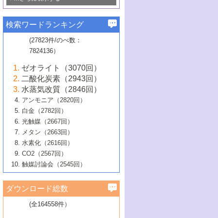
若き触媒の研究者たち～（1）
3号 水処理のための触媒化学
5号 情報学的手法を用いた触媒開発
6号 ヘテロ接合界面
関わる触媒開発動向
B号 第133回触媒討論会（2023年）
6号 窒素とリンの循環のための触媒・機
3号 ナノ粒子・クラスター触媒の最前線
2号 機能性材料の局所構造解析のための
5号 若手による情報発信企画～とびたて
▼58巻（2016年）
4号 光触媒を用いた水分解の最新の研究
6号 カーボンニュートラルに向けた電解
B号 第135回触媒討論会（2025年）
3号 精密高分子合成に関する最近の研究
能性材料
最先端技術
検索ワードランキング
4号 60周年記念企画
若き触媒の研究者たち～（2）
動向
技術
1号 ユニークな構造の高分子を生み出す触
▼57巻（2015年）
動向
B号 第131回触媒討論会（2023年）
3号 無機分離膜材料の開発と触媒反応プ
5号 進化するゼオライト合成技術
6号 石油のノーブル・ユースを志向した
媒技術
(27823件/のべ数：
5号 次世代の触媒プロセスを支えるマイ
B号 第127回触媒討論会（2021年・オン
1号 水素キャリアにかかわる触媒技術の新
4号 バイオマス化成品製造のための触媒
▼56巻（2014年）
ロセスへの適用
触媒技術
7824136）
クロ波
6号 非貴金属系触媒における電気化学的
ライン開催(Zoom)のみ）
2号 リグニンからの化成品製造に向けた触
展開
技術
1号 特殊環境場を利用した材料合成
▼55巻（2013年）
4号 触媒研究における計算科学の利用
酸素還元反応
B号 第129回触媒討論会（2022年・京都
媒技術
6号 メタン転換技術の最新動向
ゼオライト（3070回）
2号 石油精製用触媒の最近の進展
5号 固体触媒による含窒素有機化合物変
2号 光触媒反応機構に関する最新の研究動
1号 高耐久性燃料電池システム用触媒にお
大学：オンライン・対面開催）
▼54巻（2012年）
5号 水素のふるまいを解き明かす最先端
B号 第121回触媒討論会（2018年・東京
3号 触媒研究の最先端～とびたて若き研究
二酸化炭素（2943回）
B号 第125回触媒討論会（2020年・工学
換の最前線
3号 固体酸化物形燃料電池（SOFC）におけ
向
ける新展開
研究
大学）
1号 規則性多孔体の利用技術における最近
▼53巻（2011年）
者たち～（1）
水蒸気改質（2846回）
院大学）
るアノード触媒上での燃料直接改質技術
6号 貴金属使用量低減に向けた自動車排
3号 固体高分子形燃料電池カソード触媒の
2号 リビングラジカル重合の最近の動向
6号 低級アルカンの有効利用のための触
の進歩
アンモニア（2820回）
4号 触媒研究の最先端～とびたて若き研究
1号 金属学から見る合金触媒の新展開
▼52巻（2010年）
ガス浄化触媒の開発
4号 コアシェル構造の制御による触媒機能
開発動向
媒技術
白金（2782回）
3号 天然ガスの化学工業的展開に関する触
2号 第109回触媒討論会
者たち～（2）
2号 第107回触媒討論会
の向上
1号 触媒の劣化対策と長寿命触媒開発
B号 第123回触媒討論会（2019年・大阪
▼51巻（2009年）
4号 人工光合成に向けた近年のアプローチ
光触媒（2667回）
媒技術
B号 第119回触媒討論会（2017年・首都
3号 貴金属低減技術の最新動向
5号 触媒研究の最先端～とびたて若き研究
市立大学）
3号 触媒のその場観察法の進歩（１）
5号 工業触媒およびその周辺技術の最近の
2号 第105回触媒討論会
1号 炭素材料－熱い注目を集める材料－
▼50巻（2008年）
メタン（2663回）
大学東京）
5号 未利用熱エネルギーの有効活用に貢献
4号 貴金属触媒の精密構造制御とその活用
者たち～（3）
4号 貴金属代替技術の最新動向
進歩
水素化（2616回）
4号 触媒のその場観察法の進歩（２）
3号 ナノ構造が拓く新機能
する触媒技術
2号 第103回触媒討論会
1号 触媒化学と学会のこの10年，半世紀，
▼49巻（2007年）
5号 バイオマス化成品製造のための固体触
6号 イオニクス材料と燃料電池・電解合成
5号 光触媒による物質変換反応の新展開
CO2（2567回）
6号 ナノシート
5号 不活性結合の触媒的活性化による有機
そして未来
4号 活性サイトおよびその環境の精密な設
6号 ポリオキソメタレート
3号 環境浄化用光触媒の現状と課題
媒の開発
1号 含フッ素化合物の合成と触媒
▼48巻（2006年）
の最新の研究動向
触媒討論会（2545回）
6号 グラフェン
合成
B号 第115回触媒討論会（2015年・成蹊大
計による触媒の高機能化
2号 第101回触媒討論会
B号 第113回触媒討論会（2014年・ロワジ
4号 水素社会の実現に向けた水素製造・貯
6号 ナノ空間─吸着状態解析から新機能開拓
2号 第99回触媒討論会
B号 第117回触媒討論会（2016年・大阪府
1号 固体酸触媒の最近の進歩
▼47巻（2005年）
学）
7号 水素を利用する化成品合成の新潮流
6号 新しい固体酸触媒技術
5号 触媒を有効に使うための技術
ールホテル豊橋）
蔵技術の進歩
まで─
3号 メソポーラス物質の新展開
立大学）
3号 実用的ファインケミカル合成プロセス
ダウンロード総数
2号 第97回触媒討論会
1号 最近の触媒担体とその効果
▼46巻（2004年）
7号 ゼオライト合成における最近の進歩
6号 第106回触媒討論会
5号 CO
が関わる触媒・材料
B号 第111回触媒討論会（2013年・関西大
4号 錯体を利用したユニークな表面構造の
を実現する触媒
2
3号 リビング重合触媒の最近の展開
2号 第95回触媒討論会
(全164558件）
1号 部分酸化反応触媒の最前線
▼45巻（2003年）
学）
構築と機能
7号 有機分子触媒による精密有機合成
4号 バイオマス活用のための技術開発
6号 第104回触媒討論会
4号 今後の液体燃料を支える触媒技術
3号 化成品を合成するゼオライト触媒
2号 第93回触媒討論会