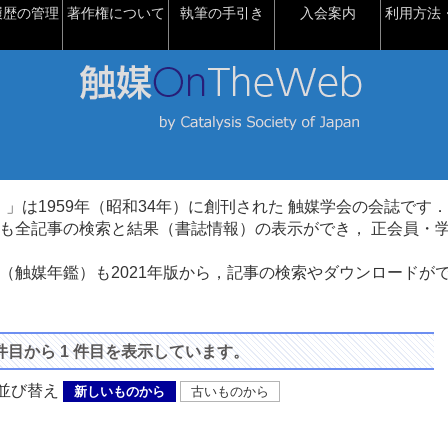
履歴の管理
著作権について
執筆の手引き
入会案内
利用方法・
talysis）」は1959年（昭和34年）に創刊された 触媒学会の会誌です．
も全記事の検索と結果（書誌情報）の表示ができ， 正会員・
（触媒年鑑）も2021年版から，記事の検索やダウンロードが
 件目から 1 件目を表示しています。
び替え
新しいものから
古いものから