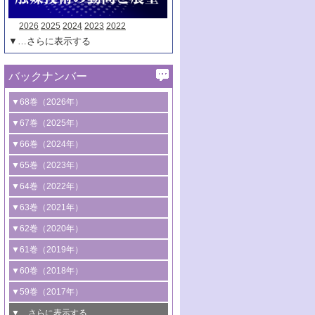
2026
2025
2024
2023
2022
▼…さらに表示する
バックナンバー
▼68巻（2026年）
1号 過酸化水素合成に関する研究動向
▼67巻（2025年）
2号 コンピューター技術により加速する
1号 CO
水素化によるグリーン燃料/グリ
▼66巻（2024年）
2
触媒開発
ーンケミカル製造
1号 低次元ナノ構造を有する触媒材料
▼65巻（2023年）
3号 有機分子変換やCO
資源化のための
2
2号 水素製造のための水分解技術に関す
2号 規制反応場を活用した固体触媒研究
1号 炭素が関わる触媒機能
▼64巻（2022年）
光触媒に関する最近の研究
る最近の研究
の新展開
2号 プラスチックケミカルリサイクルの
1号 合成ガス製造とCOを用いるケミカル
▼63巻（2021年）
B号 第137回触媒討論会（2026年）
3号 オレフィン系樹脂の精密合成に関す
3号 未踏分子変換を目指した酸化触媒プ
ための触媒技術
ズ合成の最新動向
1号 金触媒の新展開
▼62巻（2020年）
る最新技術
ロセスの最前線
3号 非酸化物系金属化合物を基盤とした
2号 化学品合成のための合金触媒開発
2号 ペロブスカイト
1号 触媒設計を拓く欠陥構造のキャラク
▼61巻（2019年）
4号 アルコール類の効率的変換を実現す
4号 シンクロトロン放射光および中性子
触媒材料の開発
3号 CO
の排出削減および有効活用のた
タリゼーション
2
3号 特殊反応場を利用した触媒的分子変
る非貴金属触媒の研究動向
線を利用した触媒解析技術の最先端
1号 物質移動制御に着目した触媒プロセ
▼60巻（2018年）
4号 格子酸素・格子酸素欠陥を利用した
めの触媒技術
換反応
2号 機能化学品製造に資するクリーンな
ス開発
5号 ゼオライトの合成と応用における研
5号 単原子触媒
触媒反応
1号 固体酸触媒の最新の研究動向
▼59巻（2017年）
触媒的酸化反応
4号 若手による情報発信企画～とびたて
4号 多孔質材料を用いた触媒の新展開
究動向
2号 CO
フリー水素サプライチェーンに
2
6号 参照触媒委員会からのお知らせ
5号 生体触媒によるエネルギー変換反応
2号 二酸化炭素からの有用化学品合成
1号 いたるところに，触媒
▼…さらに表示する