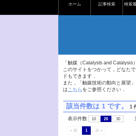
ホーム
記事検索
検索
「触媒（Catalysts and Ca
このサイトをつかって，どなたで
ドもできます．
また，「触媒技術の動向と展望」
は
こちら
をご参照ください．
該当件数は 1 です。
1
表示件数
並
10
20
30
« 前
1
次 »