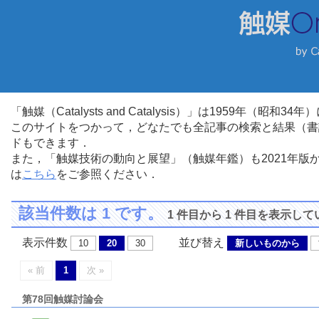
「触媒（Catalysts and Catalysis）」は1959年（昭
このサイトをつかって，どなたでも全記事の検索と結果（書
ドもできます．
また，「触媒技術の動向と展望」（触媒年鑑）も2021年
は
こちら
をご参照ください．
該当件数は 1 です。
1 件目から 1 件目を表示し
表示件数
並び替え
10
20
30
新しいものから
« 前
1
次 »
第78回触媒討論会