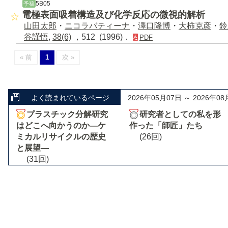
5B05
予稿
電極表面吸着構造及び化学反応の微視的解析
山田太郎
・
ニコラバティーナ
・
澤口隆博
・
大柿克彦
・
鈴
谷謹悟
,
38(6)
，512 (1996)．
PDF
« 前
1
次 »
よく読まれているページ
2026年05月07日 ～ 2026年08
プラスチック分解研究
研究者としての私を形
はどこへ向かうのか―ケ
作った「師匠」たち
ミカルリサイクルの歴史
(26回)
と展望―
(31回)