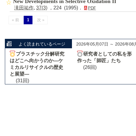
New Developments in Selective Oxidation II
滝田祐作
,
37(3)
，224 (1995)．
PDF
« 前
1
次 »
よく読まれているページ
2026年05月07日 ～ 2026年08
プラスチック分解研究
研究者としての私を形
はどこへ向かうのか―ケ
作った「師匠」たち
ミカルリサイクルの歴史
(26回)
と展望―
(31回)