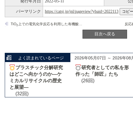
発行年月日
2022-05-11
公
パーマリンク
https://catsj.jp/jnl/pageview?ybaid=2022113
TiO
上での電気化学反応を利用した有機酸からの液体エネルギーキャリアおよび機能性物質の合成
2
目次へ戻る
よく読まれているページ
2026年05月07日 ～ 2026年08
プラスチック分解研究
研究者としての私を形
はどこへ向かうのか―ケ
作った「師匠」たち
ミカルリサイクルの歴史
(26回)
と展望―
(32回)