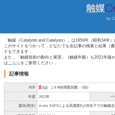
「触媒（Catalysts and Catalysis）」は1959年（昭
このサイトをつかって，どなたでも全記事の検索と結果（書
ドもできます．
また，「触媒技術の動向と展望」（触媒年鑑）も2021年
は
こちら
をご参照ください．
記事情報
PDF
2.4 MB(閲覧回数：1回)
PDF
年度
2022年
ペ
題目(和文)
in-situ
XAFSによる高濃度H
S存在下での触媒
2