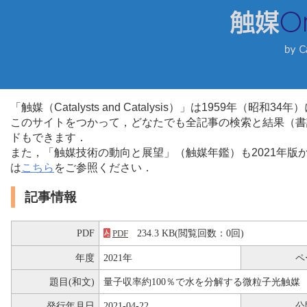
「触媒（Catalysts and Catalysis）」は1959年（昭
このサイトをつかって，どなたでも全記事の検索と結果（書
ドもできます．
また，「触媒技術の動向と展望」（触媒年鑑）も2021年
は
こちら
をご参照ください．
記事情報
PDF
234.3 KB(閲覧回数：0回)
PDF
年度
2021年
ペ
題目(和文)
量子収率約100％で水を分解する微粒子光触媒
発行年月日
2021-04-22
公