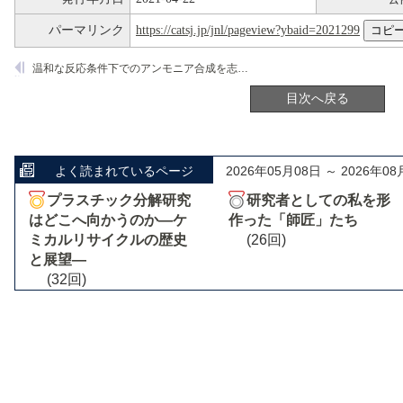
パーマリンク
https://catsj.jp/jnl/pageview?ybaid=2021299
温和な反応条件下でのアンモニア合成を志向したRu/Ba
/La
Ce
O
0.1
0.45
0.45
x
目次へ戻る
よく読まれているページ
2026年05月08日 ～ 2026年08
プラスチック分解研究
研究者としての私を形
はどこへ向かうのか―ケ
作った「師匠」たち
ミカルリサイクルの歴史
(26回)
と展望―
(32回)