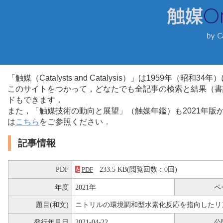
「触媒（Catalysts and Catalysis）」は1959年（昭
このサイトをつかって，どなたでも全記事の検索と結果（書
ドもできます．
また，「触媒技術の動向と展望」（触媒年鑑）も2021年
は
こちら
をご参照ください．
記事情報
PDF
233.5 KB(閲覧回数：0回)
PDF
年度
2021年
ペ
題目(和文)
ニトリルの環境調和型水素化反応を指向したリ
発行年月日
2021-04-22
公