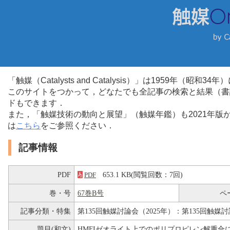
「触媒（Catalysts and Catalysis）」は1959年（昭
このサイトをつかって，どなたでも全記事の検索と結果（書
ドもできます．
また，「触媒技術の動向と展望」（触媒年鑑）も2021年
は
こちら
をご参照ください．
記事情報
PDF
653.1 KB(閲覧回数：7回)
PDF
巻・号
67巻B号
ペ
記事分類・特集
第135回触媒討論会（2025年）：第135回触媒討
題目(和文)
HMFIゼオライト上でのポリプロピレン解重合