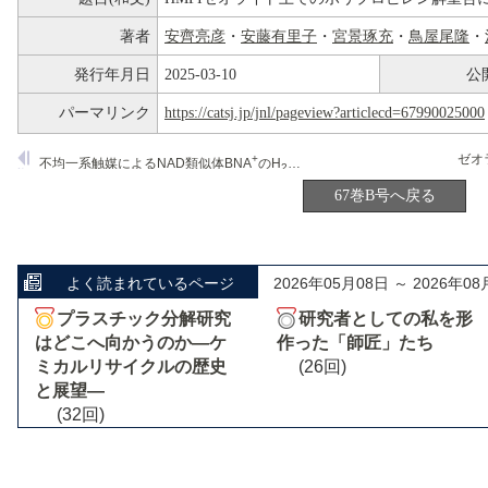
著者
安齊亮彦
・
安藤有里子
・
宮景琢充
・
鳥屋尾隆
・
発行年月日
2025-03-10
公
パーマリンク
https://catsj.jp/jnl/pageview?articlecd=67990025000
+
不均一系触媒によるNAD類似体BNA
のH
還元反応
2
67巻B号へ戻る
よく読まれているページ
2026年05月08日 ～ 2026年08
プラスチック分解研究
研究者としての私を形
はどこへ向かうのか―ケ
作った「師匠」たち
ミカルリサイクルの歴史
(26回)
と展望―
(32回)