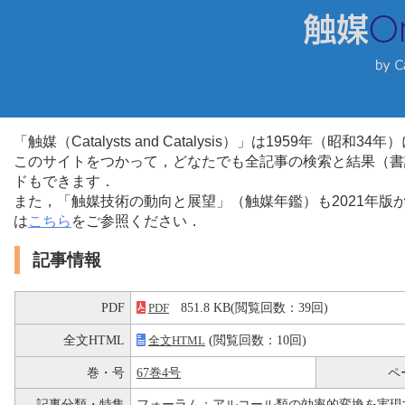
「触媒（Catalysts and Catalysis）」は1959年（昭
このサイトをつかって，どなたでも全記事の検索と結果（書
ドもできます．
また，「触媒技術の動向と展望」（触媒年鑑）も2021年
は
こちら
をご参照ください．
記事情報
PDF
851.8 KB(閲覧回数：39回)
PDF
全文HTML
(閲覧回数：10回)
全文HTML
巻・号
67巻4号
ペ
記事分類・特集
フォーラム：アルコール類の効率的変換を実現