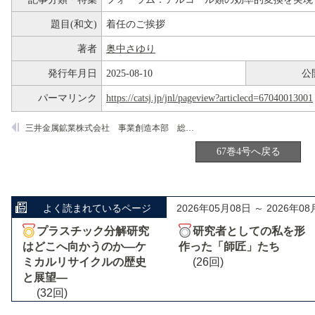
題目(和文)
着任のご挨拶
著者
奥中さゆり
発行年月日
2025-08-10
公
パーマリンク
https://catsj.jp/jnl/pageview?articlecd=67040013001
三井金属鉱業株式会社 事業創造本部 総合研究所 技術グループ
67巻4号へ戻る
よく読まれているページ
2026年05月08日 ～ 2026年08
プラスチック分解研究
研究者としての私を形
はどこへ向かうのか―ケ
作った「師匠」たち
ミカルリサイクルの歴史
(26回)
と展望―
(32回)