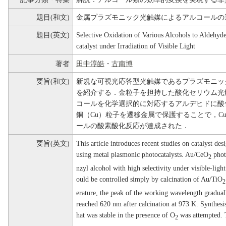
題目(和文)
金属プラズモニック光触媒によるアルコールの
題目(英文)
Selective Oxidation of Various Alcohols to Aldehyd
catalyst under Irradiation of Visible Light
著者
田中淳皓
・
古南博
要旨(和文)
新規な可視光応答型光触媒であるプラズモニッ
を紹介する．金粒子を担持した酸化セリウム光
コールを化学選択的に対応するアルデヒドに酸
銅（Cu）粒子を遷移金属で保護することで，C
ールの酸素酸化反応が達成された．
要旨(英文)
This article introduces recent studies on catalyst des
using metal plasmonic photocatalysts. Au/CeO
phot
2
nzyl alcohol with high selectivity under visible-ligh
ould be controlled simply by calcination of Au/TiO
2
erature, the peak of the working wavelength graduall
reached 620 nm after calcination at 973 K. Synthesi
hat was stable in the presence of O
was attempted. 
2