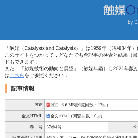
「触媒（Catalysts and Catalysis）」は1959年（昭
このサイトをつかって，どなたでも全記事の検索と結果（書
ドもできます．
また，「触媒技術の動向と展望」（触媒年鑑）も2021年
は
こちら
をご参照ください．
記事情報
PDF
3.6 MB(閲覧回数：13回)
PDF
全文HTML
(閲覧回数：0回)
全文HTML
巻・号
67巻4号
ペ
記事分類・特集
解説：アルコール類の効率的変換を実現する非