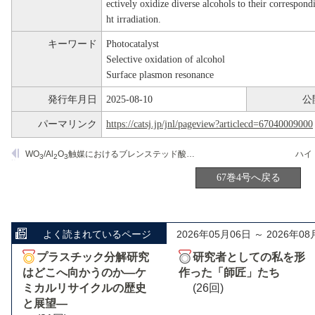
ectively oxidize diverse alcohols to their correspond
ht irradiation.
キーワード
Photocatalyst
Selective oxidation of alcohol
Surface plasmon resonance
発行年月日
2025-08-10
公
パーマリンク
https://catsj.jp/jnl/pageview?articlecd=67040009000
WO
/Al
O
触媒におけるブレンステッド酸性の発現とアルコール類の脱水活性
3
2
3
67巻4号へ戻る
よく読まれているページ
2026年05月06日 ～ 2026年08
プラスチック分解研究
研究者としての私を形
はどこへ向かうのか―ケ
作った「師匠」たち
ミカルリサイクルの歴史
(26回)
と展望―