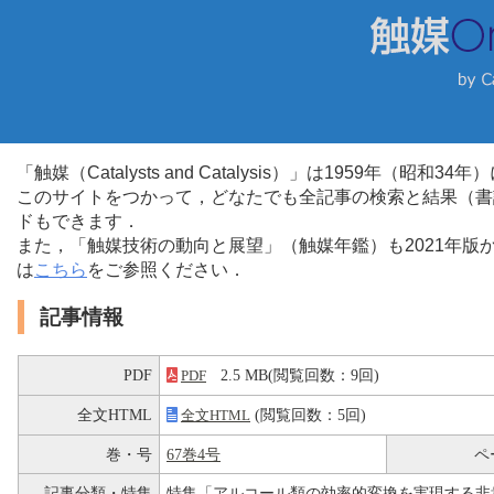
「触媒（Catalysts and Catalysis）」は1959年（昭
このサイトをつかって，どなたでも全記事の検索と結果（書
ドもできます．
また，「触媒技術の動向と展望」（触媒年鑑）も2021年
は
こちら
をご参照ください．
記事情報
PDF
2.5 MB(閲覧回数：9回)
PDF
全文HTML
(閲覧回数：5回)
全文HTML
巻・号
67巻4号
ペ
記事分類・特集
特集「アルコール類の効率的変換を実現する非