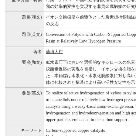
類の効率的変換を実現する非貴金属触媒の研究
題目(和文)
イオン交換樹脂を前駆体とした炭素担持銅触媒
の反応
題目(英文)
Conversion of Polyols with Carbon-Supported Copp
Resin at Relatively Low Hydrogen Pressure
著者
藤墳大裕
要旨(和文)
低水素圧下において選択的なキシロースの水素
脱酸素反応の実現を目指し，イオン交換樹脂を
た．本触媒は水素化・水素化脱酸素に対し高い
体に包接された構造により高い活性安定性を示
要旨(英文)
To realize selective hydrogenation of xylose to xyli
to butanediols under relatively low hydrogen pressu
catalysts using a weaky-basic anion-exchange resin. T
hydrogenation and hydrodeoxygenation and high activ
opper particles embedded in the carbon support.
キーワード
Carbon-supported copper catalysts