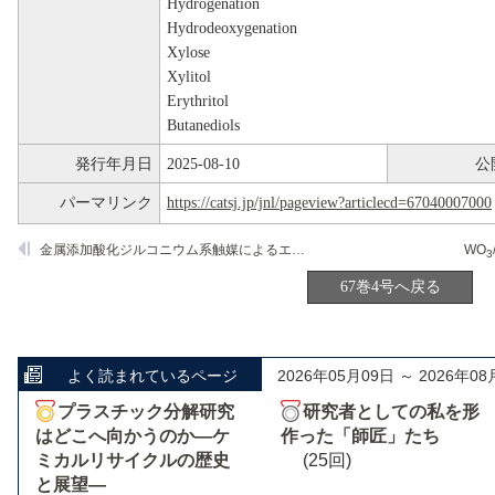
Hydrogenation
Hydrodeoxygenation
Xylose
Xylitol
Erythritol
Butanediols
発行年月日
2025-08-10
公
パーマリンク
https://catsj.jp/jnl/pageview?articlecd=67040007000
金属添加酸化ジルコニウム系触媒によるエタノール変換反応
WO
3
67巻4号へ戻る
よく読まれているページ
2026年05月09日 ～ 2026年08
プラスチック分解研究
研究者としての私を形
はどこへ向かうのか―ケ
作った「師匠」たち
ミカルリサイクルの歴史
(25回)
と展望―