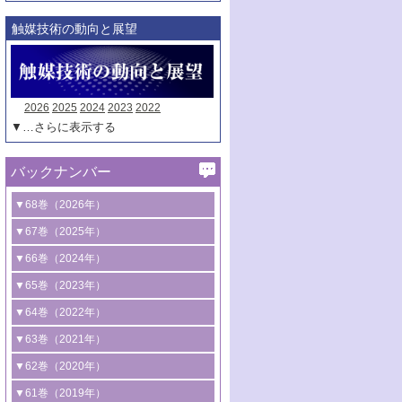
触媒技術の動向と展望
2026
2025
2024
2023
2022
▼…さらに表示する
バックナンバー
▼68巻（2026年）
1号 過酸化水素合成に関する研究動向
▼67巻（2025年）
2号 コンピューター技術により加速する
1号 CO
水素化によるグリーン燃料/グリ
▼66巻（2024年）
2
触媒開発
ーンケミカル製造
1号 低次元ナノ構造を有する触媒材料
▼65巻（2023年）
3号 有機分子変換やCO
資源化のための
2
2号 水素製造のための水分解技術に関す
2号 規制反応場を活用した固体触媒研究
1号 炭素が関わる触媒機能
▼64巻（2022年）
光触媒に関する最近の研究
る最近の研究
の新展開
2号 プラスチックケミカルリサイクルの
1号 合成ガス製造とCOを用いるケミカル
▼63巻（2021年）
B号 第137回触媒討論会（2026年）
3号 オレフィン系樹脂の精密合成に関す
3号 未踏分子変換を目指した酸化触媒プ
ための触媒技術
ズ合成の最新動向
1号 金触媒の新展開
▼62巻（2020年）
る最新技術
ロセスの最前線
3号 非酸化物系金属化合物を基盤とした
2号 化学品合成のための合金触媒開発
2号 ペロブスカイト
1号 触媒設計を拓く欠陥構造のキャラク
▼61巻（2019年）
4号 アルコール類の効率的変換を実現す
4号 シンクロトロン放射光および中性子
触媒材料の開発