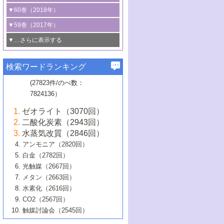
3号 CO
の排出削減および有効活用のた
タリゼーション
2
3号 特殊反応場を利用した触媒的分子変
る非貴金属触媒の研究動向
線を利用した触媒解析技術の最先端
1号 物質移動制御に着目した触媒プロセ
▼60巻（2018年）
4号 格子酸素・格子酸素欠陥を利用した
めの触媒技術
換反応
2号 機能化学品製造に資するクリーンな
ス開発
5号 ゼオライトの合成と応用における研
5号 単原子触媒
触媒反応
1号 固体酸触媒の最新の研究動向
▼59巻（2017年）
触媒的酸化反応
4号 若手による情報発信企画～とびたて
4号 多孔質材料を用いた触媒の新展開
究動向
2号 CO
フリー水素サプライチェーンに
2
6号 参照触媒委員会からのお知らせ
5号 生体触媒によるエネルギー変換反応
2号 二酸化炭素からの有用化学品合成
1号 いたるところに，触媒
▼…さらに表示する
若き触媒の研究者たち～（1）
3号 水処理のための触媒化学
5号 情報学的手法を用いた触媒開発
6号 ヘテロ接合界面
関わる触媒開発動向
B号 第133回触媒討論会（2023年）
6号 窒素とリンの循環のための触媒・機
3号 ナノ粒子・クラスター触媒の最前線
2号 機能性材料の局所構造解析のための
5号 若手による情報発信企画～とびたて
▼58巻（2016年）
4号 光触媒を用いた水分解の最新の研究
6号 カーボンニュートラルに向けた電解
B号 第135回触媒討論会（2025年）
3号 精密高分子合成に関する最近の研究
能性材料
最先端技術
検索ワードランキング
4号 60周年記念企画
若き触媒の研究者たち～（2）
動向
技術
1号 ユニークな構造の高分子を生み出す触
▼57巻（2015年）
動向
B号 第131回触媒討論会（2023年）
3号 無機分離膜材料の開発と触媒反応プ
5号 進化するゼオライト合成技術
6号 石油のノーブル・ユースを志向した
媒技術
(27823件/のべ数：
5号 次世代の触媒プロセスを支えるマイ
B号 第127回触媒討論会（2021年・オン
1号 水素キャリアにかかわる触媒技術の新
4号 バイオマス化成品製造のための触媒
▼56巻（2014年）
ロセスへの適用
触媒技術
7824136）
クロ波
6号 非貴金属系触媒における電気化学的
ライン開催(Zoom)のみ）
2号 リグニンからの化成品製造に向けた触
展開
技術
1号 特殊環境場を利用した材料合成
▼55巻（2013年）
4号 触媒研究における計算科学の利用
酸素還元反応
B号 第129回触媒討論会（2022年・京都
媒技術
6号 メタン転換技術の最新動向
ゼオライト（3070回）
2号 石油精製用触媒の最近の進展
5号 固体触媒による含窒素有機化合物変
2号 光触媒反応機構に関する最新の研究動
1号 高耐久性燃料電池システム用触媒にお
大学：オンライン・対面開催）
▼54巻（2012年）
5号 水素のふるまいを解き明かす最先端
B号 第121回触媒討論会（2018年・東京
3号 触媒研究の最先端～とびたて若き研究
二酸化炭素（2943回）
B号 第125回触媒討論会（2020年・工学
換の最前線
3号 固体酸化物形燃料電池（SOFC）におけ
向
ける新展開
研究
大学）
1号 規則性多孔体の利用技術における最近
▼53巻（2011年）
者たち～（1）
水蒸気改質（2846回）
院大学）
るアノード触媒上での燃料直接改質技術
6号 貴金属使用量低減に向けた自動車排
3号 固体高分子形燃料電池カソード触媒の
2号 リビングラジカル重合の最近の動向
6号 低級アルカンの有効利用のための触
の進歩
アンモニア（2820回）
4号 触媒研究の最先端～とびたて若き研究
1号 金属学から見る合金触媒の新展開
▼52巻（2010年）
ガス浄化触媒の開発
4号 コアシェル構造の制御による触媒機能
開発動向
媒技術
白金（2782回）
3号 天然ガスの化学工業的展開に関する触
2号 第109回触媒討論会
者たち～（2）
2号 第107回触媒討論会
の向上
1号 触媒の劣化対策と長寿命触媒開発
B号 第123回触媒討論会（2019年・大阪
▼51巻（2009年）
4号 人工光合成に向けた近年のアプローチ
光触媒（2667回）
媒技術
B号 第119回触媒討論会（2017年・首都
3号 貴金属低減技術の最新動向
5号 触媒研究の最先端～とびたて若き研究
市立大学）
3号 触媒のその場観察法の進歩（１）
5号 工業触媒およびその周辺技術の最近の
2号 第105回触媒討論会
1号 炭素材料－熱い注目を集める材料－
▼50巻（2008年）
メタン（2663回）
大学東京）
5号 未利用熱エネルギーの有効活用に貢献
4号 貴金属触媒の精密構造制御とその活用
者たち～（3）
4号 貴金属代替技術の最新動向
進歩
水素化（2616回）
4号 触媒のその場観察法の進歩（２）
3号 ナノ構造が拓く新機能
する触媒技術
2号 第103回触媒討論会
1号 触媒化学と学会のこの10年，半世紀，
▼49巻（2007年）
5号 バイオマス化成品製造のための固体触
6号 イオニクス材料と燃料電池・電解合成
5号 光触媒による物質変換反応の新展開
CO2（2567回）
6号 ナノシート
5号 不活性結合の触媒的活性化による有機
そして未来
4号 活性サイトおよびその環境の精密な設
6号 ポリオキソメタレート
3号 環境浄化用光触媒の現状と課題
媒の開発
1号 含フッ素化合物の合成と触媒
▼48巻（2006年）
の最新の研究動向
触媒討論会（2545回）
6号 グラフェン
合成
B号 第115回触媒討論会（2015年・成蹊大
計による触媒の高機能化
2号 第101回触媒討論会
B号 第113回触媒討論会（2014年・ロワジ
4号 水素社会の実現に向けた水素製造・貯
6号 ナノ空間─吸着状態解析から新機能開拓
2号 第99回触媒討論会
B号 第117回触媒討論会（2016年・大阪府
1号 固体酸触媒の最近の進歩
▼47巻（2005年）