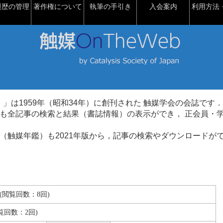
履歴の管理
著作権について
執筆の手引き
入会案内
利用方法・
talysis）」は1959年（昭和34年）に創刊された 触媒学会の会誌です．
も全記事の検索と結果（書誌情報）の表示ができ， 正会員・
（触媒年鑑）も2021年版から，記事の検索やダウンロードが
KB(閲覧回数：8回)
覧回数：2回)