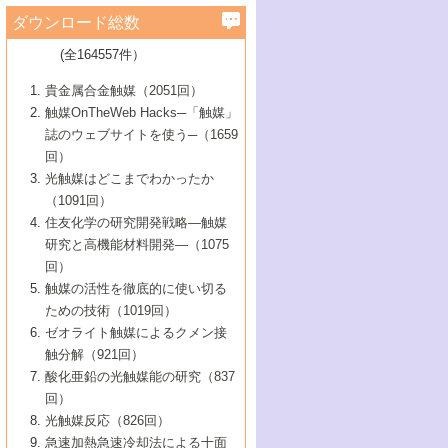
学）
7号 水素を利用する化成品合成の新潮流
6号 新しい固体酸触媒技術
5号 触媒を有効に使うための技術
ールホテル豊橋）
蔵技術の進歩
まで─
3号 メソポーラス物質の新展開
立大学）
3号 実用的ファインケミカル合成プロセス
ダウンロード総数
2号 第97回触媒討論会
1号 最近の触媒担体とその効果
▼46巻（2004年）
7号 ゼオライト合成における最近の進歩
6号 第106回触媒討論会
5号 CO
が関わる触媒・材料
B号 第111回触媒討論会（2013年・関西大
4号 錯体を利用したユニークな表面構造の
を実現する触媒
2
3号 リビング重合触媒の最近の展開
2号 第95回触媒討論会
(全164557件）
1号 部分酸化反応触媒の最前線
▼45巻（2003年）
学）
構築と機能
7号 有機分子触媒による精密有機合成
4号 バイオマス活用のための技術開発
6号 第104回触媒討論会
4号 今後の液体燃料を支える触媒技術
3号 化成品を合成するゼオライト触媒
2号 第93回触媒討論会
1号 なぜこの触媒が良いのか？
▼44巻（2002年）
貴金属合金触媒（2051回）
5号 若手会員による触媒研究の未来展望1：
8号 高機能化ポリオレフィンに向けた重合
5号 こんな物質，あんな物質―新たな触媒
7号 持続可能社会実現のための触媒および
5号 水素製造・貯蔵のための触媒技術の新
4号 水分解用光触媒材料
3号 特殊エネルギー場の触媒反応
触媒OnTheWeb Hacks─「触媒」
企業編
2号 第91回触媒討論会
触媒の最近の進展
1号 高次制御された触媒の化学
▼43巻（2001年）
の可能性―
触媒関連技術
しい展開
誌のウェブサイトを使う─（1659
5号 時間分解分光の進歩と応用
4号 生体内における金属の触媒作用
6号 第102回触媒討論会
3号 最近の自動車排ガス処理技術
2号 第89回触媒討論会
1号 グリーンケミストリーと触媒
▼42巻（2000年）
6号 第100回触媒討論会
8号 未来を拓く金属錯体
回）
6号 第98回触媒討論会
6号 第96回触媒討論会
5号 ファインケミカルズの展開に寄与する
7号 触媒・化学反応における計算化学の進
4号 触媒研究の現状と将来─第90回触媒討論
3号 触媒を利用した電気化学の新展開
2号 第87回触媒討論会特集号
1号 触媒反応工学の明日を拓く
▼41巻（1999年）
7号 『結晶の化学』を活かした触媒研究
光触媒はどこまでわかったか
7号 基礎化学品製造の触媒技術
触媒
歩
会Aから
7号 未来型金属錯体触媒開発への展望
4号 ナノ材料の調製と機能化
（1091回）
3号 生体触媒とバイオプロセス
2号 第85回触媒討論会
8号 イオン液体の応用
1号 孔、穴、あな?-特異な空間とその利用-
▼40巻（1998年）
8号 多機能型リアクター
6号 第94回触媒討論会
8号 若手研究者による触媒研究の未来展望
5号 基礎化学品製造の触媒技術
8号 超臨界流体を用いた化学プロセスの新
住友化学の研究開発戦略―触媒
5号 こんな触媒が欲しい
4号 水素製造・利用の触媒化学
3号 反応ダイナミクス
2号 第83回触媒討論会
1号 創立40周年記念・触媒化学この10年の
▼39巻（1997年）
2：大学・研究所編
展開
研究と高機能材料開発―（1075
7号 サブナノレベルでみた新しい表面現象
6号 第92回触媒討論会
6号 第90回触媒討論会
5号 触媒研究における新しい切り口：コン
進展と21世紀への提言/創立40周年記念・触
4号 超臨界流体の触媒反応への応用
3号 均一系触媒反応最前線
1号 均一系と不均一系触媒反応-その特徴と
回）
▼38巻（1996年）
8号 オレフィン重合触媒の新たな展
7号 基礎化学品製造の触媒技術
ビナトリアルケミストリー
媒学会この10年の歩みとこれから/創立40周
7号 触媒研究と学術雑誌/情報
5号 触媒のおもしろさをどのように伝える
接点
触媒の活性を徹底的に使い切る
4号 実用炭素材料の新展開
1号 触媒の構造と触媒作用/C1化学を中心と
▼37巻（1995年）
年記念・記録は語る
8号 資源の循環と触媒技術
6号 第88回触媒討論会特集号
か
ための技術（1019回）
8号 若い世代からみた触媒化学の現状と未
2号 第79回触媒討論会
5号 研究の方法論を考える
する21世紀への触媒
1号 ファインケミカルズと固体触媒
▼36巻（1994年）
2号 第81回触媒討論会
ゼオライト触媒によるクメン接
来
7号 企業における触媒研究のブレークスル
6号 第86回触媒討論会
3号 最新NO除去触媒の実用化研究
6号 第84回触媒討論会
2号 第77回触媒討論会
2号 第75回触媒討論会
触分解（921回）
1号 電気化学と触媒
▼35巻（1993年）
ー
3号 計算機触媒化学へのさそい
7号 水素化精製触媒の新しい展開
4号 新しい反応場を目指した触媒調製
7号 機能性金属材料と触媒
3号 オリンピックメダル:金・銀・銅はどん
酸化亜鉛の光触媒能の研究（837
3号 希土類を利用した触媒
2号 第73回触媒討論会
8号 この材料を触媒として使ってみません
4号 触媒劣化の制御と予測
1号 工業触媒開発マニュアル―探索から工
▼34巻（1992年）
8号 新しい反応性と機能性を目指した金属
な触媒作用を示すか
回）
5号 反応・分離技術の新しい展開
8号 触媒研究へのNMRの応用と展望
か？
業化まで
4号 触媒とリサイクル
3号 C4化学の展開
5号 最新の実用プロセスと触媒
クラスタ-化学
1号 インパクトを与えたこの研究
▼33巻（1991年）
光触媒反応（826回）
4号 触媒作用における機能の複合化
6号 第80回触媒討論会
2号 第71回触媒討論会
5号 エネルギー変換触媒
4号 《通常号》
6号 第82回触媒討論会
急速加熱急速冷却法による十面
2号 第69回触媒討論会
1号 触媒プロセス開発マニュアル―探索か
▼32巻（1990年）