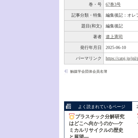
巻・号
67巻3号
記事分類・特集
編集後記：オレ
題目(和文)
編集後記
著者
道上憲司
発行年月日
2025-06-10
パーマリンク
https://catsj.jp/j
触媒学会団体会員名簿
よく読まれているページ
プラスチック分解研究
はどこへ向かうのか―ケ
ミカルリサイクルの歴史
と展望―