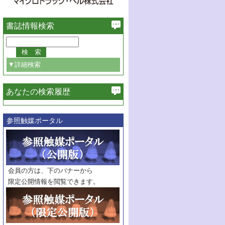
書誌情報検索
▼詳細検索
あなたの検索履歴
必ず含む
参照触媒ポータル
巻・号指定
巻
号
範囲指定
巻
号～
巻
会員の方は、下のバナーから
号
限定公開情報を閲覧できます。
触媒年鑑
年度
記事種別
マーク：
マークあり