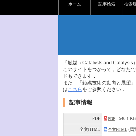
ホーム
記事検索
検索
「触媒（Catalysts and Ca
このサイトをつかって，どなたで
ドもできます．
また，「触媒技術の動向と展望」
は
こちら
をご参照ください．
記事情報
PDF
540.1 
PDF
全文HTML
(閲
全文HTML