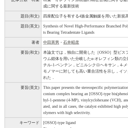
成に関する最新技術
題目(和文)
四座配位子を有する4族金属触媒を用いた新規
題目(英文)
Synthesis of Novel High-Performance Branched Poly
ts Bearing Tetradentate Ligands
著者
中田憲男
・
石井昭彦
要旨(和文)
本論文では，独自に開発した［OSSO］型ビス
ウム錯体を用いた分岐したα-オレフィン類の立
チル-1-ペンテン，ビニルシクロヘキサン，4-
モノマーに対しても高い重合活性を示し，イソ
れた．
要旨(英文)
This paper presents the stereospecific polymerizatio
conium complex bearing an [OSSO]-type bis(phenola
hyl-1-pentene (4-MP), vinylcyclohexane (VCH), an
ated, and in all cases, the catalyst exhibited high pol
olymers with high selectivity.
キーワード
[OSSO]-type ligand