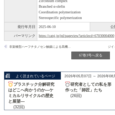
Zirconium complex
Branched α-olefin
Coordination polymerization
Stereospecific polymerization
発行年月日
2025-06-10
公
パーマリンク
https://catsj.jp/jnl/pageview?articlecd=67030004000
非架橋型ハーフチタノセン触媒による高機能ポリオレフィンの創製
67巻3号へ戻る
よく読まれているページ
2026年05月07日 ～ 2026年08
プラスチック分解研究
研究者としての私を形
はどこへ向かうのか―ケ
作った「師匠」たち
ミカルリサイクルの歴史
(26回)
と展望―
(32回)