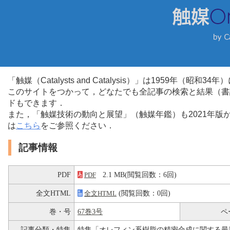
「触媒（Catalysts and Catalysis）」は1959年（昭
このサイトをつかって，どなたでも全記事の検索と結果（書
ドもできます．
また，「触媒技術の動向と展望」（触媒年鑑）も2021年
は
こちら
をご参照ください．
記事情報
PDF
2.1 MB(閲覧回数：6回)
PDF
全文HTML
(閲覧回数：0回)
全文HTML
巻・号
67巻3号
ペ
記事分類・特集
特集「オレフィン系樹脂の精密合成に関する最