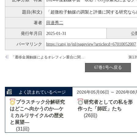
2
題目(和文)
「超微粒子触媒の調製と評価に関する研究なら
著者
田邉秀二
発行年月日
2025-01-31
公
パーマリンク
https://catsj.jp/jnl/pageview?articlecd=67010052007
「遷移金属触媒によるオレフィン重合に関する研究ならびに学会活動における貢献」
67巻1号へ戻る
よく読まれているページ
2026年05月06日 ～ 2026年08
プラスチック分解研究
研究者としての私を形
はどこへ向かうのか―ケ
作った「師匠」たち
ミカルリサイクルの歴史
(26回)
と展望―
(31回)