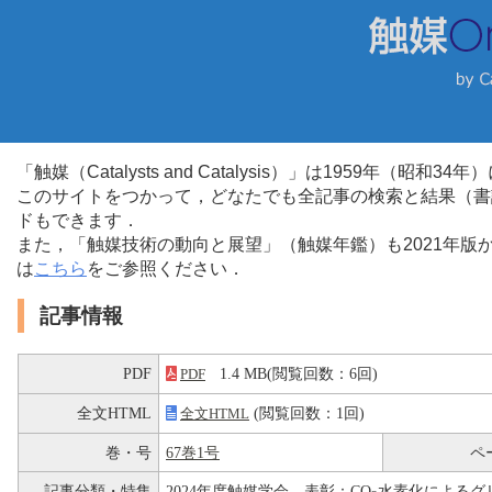
「触媒（Catalysts and Catalysis）」は1959年（昭
このサイトをつかって，どなたでも全記事の検索と結果（書
ドもできます．
また，「触媒技術の動向と展望」（触媒年鑑）も2021年
は
こちら
をご参照ください．
記事情報
PDF
1.4 MB(閲覧回数：6回)
PDF
全文HTML
(閲覧回数：1回)
全文HTML
巻・号
67巻1号
ペ
記事分類・特集
2024年度触媒学会 表彰：CO
水素化によるグ