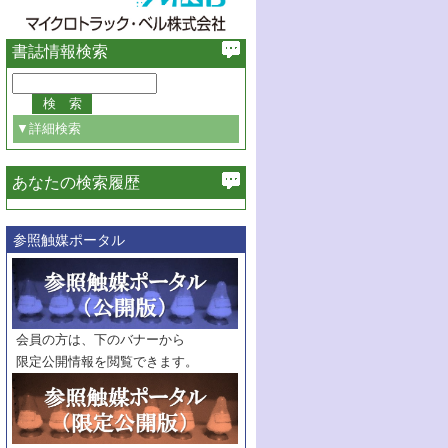
書誌情報検索
▼詳細検索
あなたの検索履歴
必ず含む
参照触媒ポータル
巻・号指定
巻
号
範囲指定
巻
号～
巻
会員の方は、下のバナーから
号
限定公開情報を閲覧できます。
触媒年鑑
年度
記事種別
マーク：
マークあり