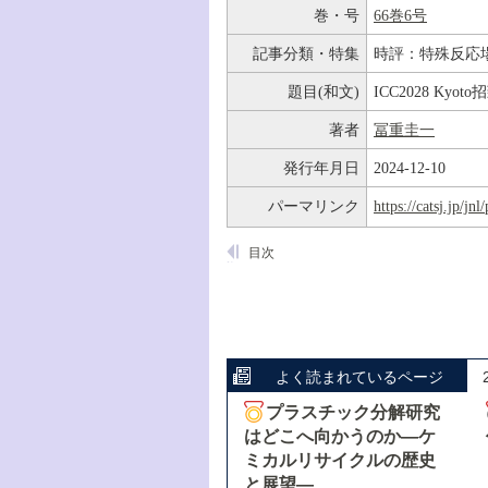
巻・号
66巻6号
記事分類・特集
時評：特殊反応
題目(和文)
ICC2028 Kyo
著者
冨重圭一
発行年月日
2024-12-10
パーマリンク
https://catsj.jp/j
目次
よく読まれているページ
プラスチック分解研究
はどこへ向かうのか―ケ
ミカルリサイクルの歴史
と展望―