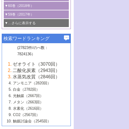
3号 CO
の排出削減および有効活用のた
タリゼーション
2
3号 特殊反応場を利用した触媒的分子変
る非貴金属触媒の研究動向
線を利用した触媒解析技術の最先端
1号 物質移動制御に着目した触媒プロセ
▼60巻（2018年）
4号 格子酸素・格子酸素欠陥を利用した
めの触媒技術
換反応
2号 機能化学品製造に資するクリーンな
ス開発
5号 ゼオライトの合成と応用における研
5号 単原子触媒
触媒反応
1号 固体酸触媒の最新の研究動向
▼59巻（2017年）
触媒的酸化反応
4号 若手による情報発信企画～とびたて
4号 多孔質材料を用いた触媒の新展開
究動向
2号 CO
フリー水素サプライチェーンに
2
6号 参照触媒委員会からのお知らせ
5号 生体触媒によるエネルギー変換反応
2号 二酸化炭素からの有用化学品合成
1号 いたるところに，触媒
▼…さらに表示する
若き触媒の研究者たち～（1）
3号 水処理のための触媒化学
5号 情報学的手法を用いた触媒開発
6号 ヘテロ接合界面
関わる触媒開発動向
B号 第133回触媒討論会（2023年）
6号 窒素とリンの循環のための触媒・機
3号 ナノ粒子・クラスター触媒の最前線
2号 機能性材料の局所構造解析のための
5号 若手による情報発信企画～とびたて
▼58巻（2016年）
4号 光触媒を用いた水分解の最新の研究
6号 カーボンニュートラルに向けた電解
B号 第135回触媒討論会（2025年）
3号 精密高分子合成に関する最近の研究
能性材料
最先端技術
検索ワードランキング
4号 60周年記念企画
若き触媒の研究者たち～（2）
動向
技術
1号 ユニークな構造の高分子を生み出す触
▼57巻（2015年）
動向
B号 第131回触媒討論会（2023年）
3号 無機分離膜材料の開発と触媒反応プ
5号 進化するゼオライト合成技術
6号 石油のノーブル・ユースを志向した
媒技術
(27823件/のべ数：
5号 次世代の触媒プロセスを支えるマイ
B号 第127回触媒討論会（2021年・オン
1号 水素キャリアにかかわる触媒技術の新
4号 バイオマス化成品製造のための触媒
▼56巻（2014年）
ロセスへの適用
触媒技術
7824136）
クロ波
6号 非貴金属系触媒における電気化学的
ライン開催(Zoom)のみ）
2号 リグニンからの化成品製造に向けた触
展開
技術
1号 特殊環境場を利用した材料合成
▼55巻（2013年）
4号 触媒研究における計算科学の利用
酸素還元反応
B号 第129回触媒討論会（2022年・京都
媒技術
6号 メタン転換技術の最新動向
ゼオライト（3070回）
2号 石油精製用触媒の最近の進展
5号 固体触媒による含窒素有機化合物変
2号 光触媒反応機構に関する最新の研究動
1号 高耐久性燃料電池システム用触媒にお
大学：オンライン・対面開催）
▼54巻（2012年）
5号 水素のふるまいを解き明かす最先端
B号 第121回触媒討論会（2018年・東京
3号 触媒研究の最先端～とびたて若き研究
二酸化炭素（2943回）
B号 第125回触媒討論会（2020年・工学
換の最前線
3号 固体酸化物形燃料電池（SOFC）におけ
向
ける新展開
研究
大学）
1号 規則性多孔体の利用技術における最近
▼53巻（2011年）
者たち～（1）
水蒸気改質（2846回）
院大学）
るアノード触媒上での燃料直接改質技術
6号 貴金属使用量低減に向けた自動車排
3号 固体高分子形燃料電池カソード触媒の
2号 リビングラジカル重合の最近の動向
6号 低級アルカンの有効利用のための触
の進歩
アンモニア（2820回）
4号 触媒研究の最先端～とびたて若き研究
1号 金属学から見る合金触媒の新展開
▼52巻（2010年）
ガス浄化触媒の開発
4号 コアシェル構造の制御による触媒機能
開発動向
媒技術
白金（2782回）
3号 天然ガスの化学工業的展開に関する触
2号 第109回触媒討論会
者たち～（2）
2号 第107回触媒討論会
の向上
1号 触媒の劣化対策と長寿命触媒開発
B号 第123回触媒討論会（2019年・大阪
▼51巻（2009年）
4号 人工光合成に向けた近年のアプローチ
光触媒（2667回）
媒技術
B号 第119回触媒討論会（2017年・首都
3号 貴金属低減技術の最新動向
5号 触媒研究の最先端～とびたて若き研究
市立大学）
3号 触媒のその場観察法の進歩（１）
5号 工業触媒およびその周辺技術の最近の
2号 第105回触媒討論会
1号 炭素材料－熱い注目を集める材料－
▼50巻（2008年）
メタン（2663回）
大学東京）
5号 未利用熱エネルギーの有効活用に貢献
4号 貴金属触媒の精密構造制御とその活用
者たち～（3）
4号 貴金属代替技術の最新動向
進歩
水素化（2616回）
4号 触媒のその場観察法の進歩（２）
3号 ナノ構造が拓く新機能
する触媒技術
2号 第103回触媒討論会
1号 触媒化学と学会のこの10年，半世紀，
▼49巻（2007年）
5号 バイオマス化成品製造のための固体触
6号 イオニクス材料と燃料電池・電解合成
5号 光触媒による物質変換反応の新展開
CO2（2567回）
6号 ナノシート
5号 不活性結合の触媒的活性化による有機
そして未来
4号 活性サイトおよびその環境の精密な設
6号 ポリオキソメタレート
3号 環境浄化用光触媒の現状と課題
媒の開発
1号 含フッ素化合物の合成と触媒
▼48巻（2006年）
の最新の研究動向
触媒討論会（2545回）
6号 グラフェン
合成
B号 第115回触媒討論会（2015年・成蹊大
計による触媒の高機能化
2号 第101回触媒討論会
B号 第113回触媒討論会（2014年・ロワジ
4号 水素社会の実現に向けた水素製造・貯
6号 ナノ空間─吸着状態解析から新機能開拓
2号 第99回触媒討論会
B号 第117回触媒討論会（2016年・大阪府
1号 固体酸触媒の最近の進歩
▼47巻（2005年）