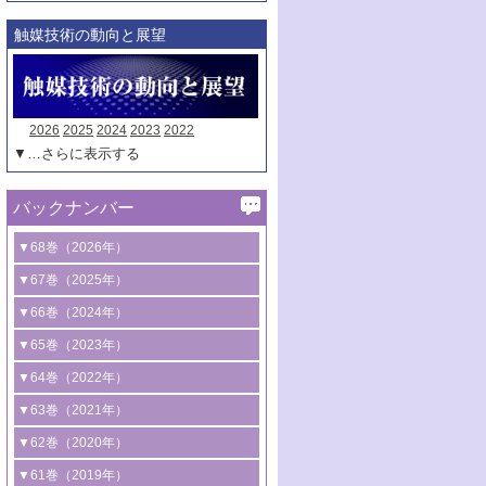
触媒技術の動向と展望
2026
2025
2024
2023
2022
▼…さらに表示する
バックナンバー
▼68巻（2026年）
1号 過酸化水素合成に関する研究動向
▼67巻（2025年）
2号 コンピューター技術により加速する
1号 CO
水素化によるグリーン燃料/グリ
▼66巻（2024年）
2
触媒開発
ーンケミカル製造
1号 低次元ナノ構造を有する触媒材料
▼65巻（2023年）
3号 有機分子変換やCO
資源化のための
2
2号 水素製造のための水分解技術に関す
2号 規制反応場を活用した固体触媒研究
1号 炭素が関わる触媒機能
▼64巻（2022年）
光触媒に関する最近の研究
る最近の研究
の新展開
2号 プラスチックケミカルリサイクルの
1号 合成ガス製造とCOを用いるケミカル
▼63巻（2021年）
B号 第137回触媒討論会（2026年）
3号 オレフィン系樹脂の精密合成に関す
3号 未踏分子変換を目指した酸化触媒プ
ための触媒技術
ズ合成の最新動向
1号 金触媒の新展開
▼62巻（2020年）
る最新技術
ロセスの最前線
3号 非酸化物系金属化合物を基盤とした
2号 化学品合成のための合金触媒開発
2号 ペロブスカイト
1号 触媒設計を拓く欠陥構造のキャラク
▼61巻（2019年）
4号 アルコール類の効率的変換を実現す
4号 シンクロトロン放射光および中性子
触媒材料の開発