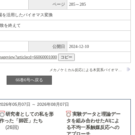
ページ
285～285
場を活用したバイオマス変換
to招致を終えて
公開日
2024-12-10
nl/pageview?articlecd=66060001000
メカノケミカル反応による木質系バイオマスの変換反応
66巻6号へ戻る
2026年05月07日 ～ 2026年08月07日
研究者としての私を形
実験データと理論デー
作った「師匠」たち
タを組み合わせたAIによ
(26回)
る不均一系触媒反応への
アプローチ