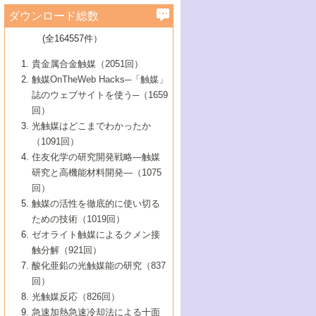
学）
7号 水素を利用する化成品合成の新潮流
6号 新しい固体酸触媒技術
5号 触媒を有効に使うための技術
ールホテル豊橋）
蔵技術の進歩
まで─
3号 メソポーラス物質の新展開
立大学）
3号 実用的ファインケミカル合成プロセス
ダウンロード総数
2号 第97回触媒討論会
1号 最近の触媒担体とその効果
▼46巻（2004年）
7号 ゼオライト合成における最近の進歩
6号 第106回触媒討論会
5号 CO
が関わる触媒・材料
B号 第111回触媒討論会（2013年・関西大
4号 錯体を利用したユニークな表面構造の
を実現する触媒
2
3号 リビング重合触媒の最近の展開
2号 第95回触媒討論会
(全164557件）
1号 部分酸化反応触媒の最前線
▼45巻（2003年）
学）
構築と機能
7号 有機分子触媒による精密有機合成
4号 バイオマス活用のための技術開発
6号 第104回触媒討論会
4号 今後の液体燃料を支える触媒技術
3号 化成品を合成するゼオライト触媒
2号 第93回触媒討論会
1号 なぜこの触媒が良いのか？
▼44巻（2002年）
貴金属合金触媒（2051回）
5号 若手会員による触媒研究の未来展望1：
8号 高機能化ポリオレフィンに向けた重合
5号 こんな物質，あんな物質―新たな触媒
7号 持続可能社会実現のための触媒および
5号 水素製造・貯蔵のための触媒技術の新
4号 水分解用光触媒材料
3号 特殊エネルギー場の触媒反応
触媒OnTheWeb Hacks─「触媒」
企業編
2号 第91回触媒討論会
触媒の最近の進展
1号 高次制御された触媒の化学
▼43巻（2001年）
の可能性―
触媒関連技術
しい展開
誌のウェブサイトを使う─（1659
5号 時間分解分光の進歩と応用
4号 生体内における金属の触媒作用
6号 第102回触媒討論会
3号 最近の自動車排ガス処理技術
2号 第89回触媒討論会
1号 グリーンケミストリーと触媒
▼42巻（2000年）
6号 第100回触媒討論会
8号 未来を拓く金属錯体
回）
6号 第98回触媒討論会
6号 第96回触媒討論会
5号 ファインケミカルズの展開に寄与する
7号 触媒・化学反応における計算化学の進
4号 触媒研究の現状と将来─第90回触媒討論
3号 触媒を利用した電気化学の新展開
2号 第87回触媒討論会特集号
1号 触媒反応工学の明日を拓く
▼41巻（1999年）
7号 『結晶の化学』を活かした触媒研究
光触媒はどこまでわかったか
7号 基礎化学品製造の触媒技術
触媒
歩
会Aから
7号 未来型金属錯体触媒開発への展望
4号 ナノ材料の調製と機能化
（1091回）
3号 生体触媒とバイオプロセス
2号 第85回触媒討論会
8号 イオン液体の応用
1号 孔、穴、あな?-特異な空間とその利用-
▼40巻（1998年）
8号 多機能型リアクター
6号 第94回触媒討論会
8号 若手研究者による触媒研究の未来展望
5号 基礎化学品製造の触媒技術
8号 超臨界流体を用いた化学プロセスの新
住友化学の研究開発戦略―触媒
5号 こんな触媒が欲しい
4号 水素製造・利用の触媒化学
3号 反応ダイナミクス
2号 第83回触媒討論会
1号 創立40周年記念・触媒化学この10年の
▼39巻（1997年）
2：大学・研究所編
展開
研究と高機能材料開発―（1075
7号 サブナノレベルでみた新しい表面現象
6号 第92回触媒討論会
6号 第90回触媒討論会
5号 触媒研究における新しい切り口：コン
進展と21世紀への提言/創立40周年記念・触
4号 超臨界流体の触媒反応への応用
3号 均一系触媒反応最前線
1号 均一系と不均一系触媒反応-その特徴と
回）
▼38巻（1996年）
8号 オレフィン重合触媒の新たな展
7号 基礎化学品製造の触媒技術
ビナトリアルケミストリー
媒学会この10年の歩みとこれから/創立40周
7号 触媒研究と学術雑誌/情報
5号 触媒のおもしろさをどのように伝える
接点
触媒の活性を徹底的に使い切る
4号 実用炭素材料の新展開
1号 触媒の構造と触媒作用/C1化学を中心と
▼37巻（1995年）
年記念・記録は語る
8号 資源の循環と触媒技術
6号 第88回触媒討論会特集号
か
ための技術（1019回）
8号 若い世代からみた触媒化学の現状と未
2号 第79回触媒討論会
5号 研究の方法論を考える
する21世紀への触媒
1号 ファインケミカルズと固体触媒
▼36巻（1994年）
2号 第81回触媒討論会
ゼオライト触媒によるクメン接
来
7号 企業における触媒研究のブレークスル
6号 第86回触媒討論会
3号 最新NO除去触媒の実用化研究
6号 第84回触媒討論会
2号 第77回触媒討論会
2号 第75回触媒討論会
触分解（921回）
1号 電気化学と触媒
▼35巻（1993年）
ー
3号 計算機触媒化学へのさそい
7号 水素化精製触媒の新しい展開
4号 新しい反応場を目指した触媒調製
7号 機能性金属材料と触媒
3号 オリンピックメダル:金・銀・銅はどん
酸化亜鉛の光触媒能の研究（837
3号 希土類を利用した触媒
2号 第73回触媒討論会
8号 この材料を触媒として使ってみません
4号 触媒劣化の制御と予測
1号 工業触媒開発マニュアル―探索から工
▼34巻（1992年）
8号 新しい反応性と機能性を目指した金属
な触媒作用を示すか
回）
5号 反応・分離技術の新しい展開
8号 触媒研究へのNMRの応用と展望
か？
業化まで
4号 触媒とリサイクル
3号 C4化学の展開
5号 最新の実用プロセスと触媒
クラスタ-化学
1号 インパクトを与えたこの研究
▼33巻（1991年）
光触媒反応（826回）
4号 触媒作用における機能の複合化
6号 第80回触媒討論会
2号 第71回触媒討論会
5号 エネルギー変換触媒
4号 《通常号》
6号 第82回触媒討論会
急速加熱急速冷却法による十面
2号 第69回触媒討論会
1号 触媒プロセス開発マニュアル―探索か
▼32巻（1990年）