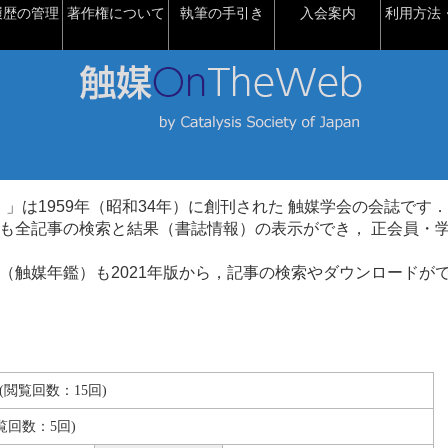
履歴の管理
著作権について
執筆の手引き
入会案内
利用方法・
talysis）」は1959年（昭和34年）に創刊された 触媒学会の会誌です．
も全記事の検索と結果（書誌情報）の表示ができ， 正会員・
（触媒年鑑）も2021年版から，記事の検索やダウンロードが
KB(閲覧回数：15回)
覧回数：5回)