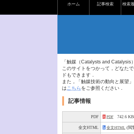
ホーム
記事検索
検索
「触媒（Catalysts and Ca
このサイトをつかって，どなたで
ドもできます．
また，「触媒技術の動向と展望」
は
こちら
をご参照ください．
記事情報
PDF
742.6 
PDF
全文HTML
(閲
全文HTML