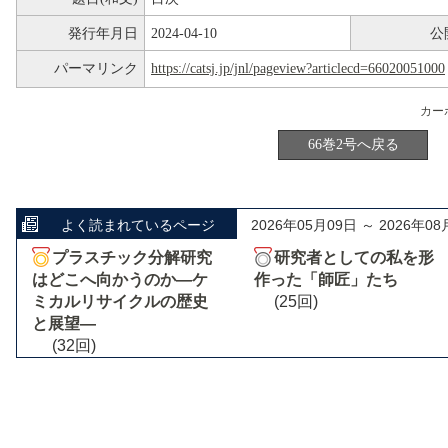
発行年月日
2024-04-10
公
パーマリンク
https://catsj.jp/jnl/pageview?articlecd=66020051000
66巻2号へ戻る
よく読まれているページ
2026年05月09日 ～ 2026年08
プラスチック分解研究
研究者としての私を形
はどこへ向かうのか―ケ
作った「師匠」たち
ミカルリサイクルの歴史
(25回)
と展望―
(32回)