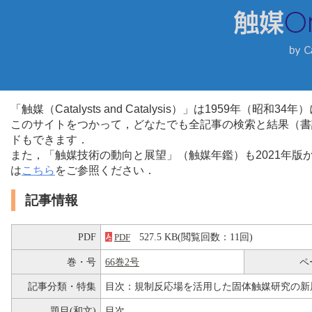
「触媒（Catalysts and Catalysis）」は1959年（昭
このサイトをつかって，どなたでも全記事の検索と結果（書
ドもできます．
また，「触媒技術の動向と展望」（触媒年鑑）も2021年
は
こちら
をご参照ください．
記事情報
PDF
527.5 KB(閲覧回数：11回)
PDF
巻・号
66巻2号
ペ
記事分類・特集
目次：規制反応場を活用した固体触媒研究の新
題目(和文)
目次