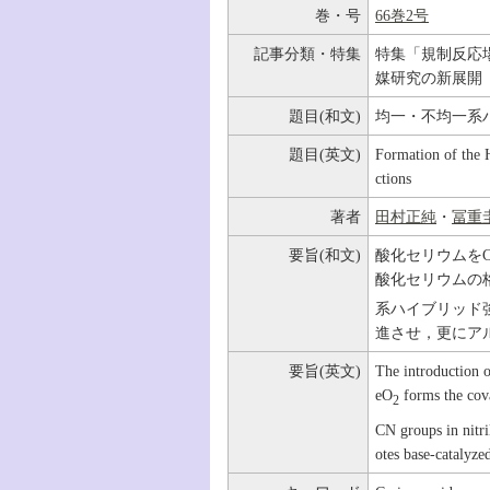
巻・号
66巻2号
記事分類・特集
特集「規制反応
媒研究の新展開
題目(和文)
均一・不均一系
題目(英文)
Formation of the 
ctions
著者
田村正純
・
冨重
要旨(和文)
酸化セリウムを
酸化セリウムの
系ハイブリッド
進させ，更にア
要旨(英文)
The introduction o
eO
forms the cov
2
CN groups in nitri
otes base-catalyzed