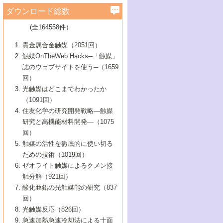
学）
7号 水素を利用する化成品合成の新潮流
6号 新しい固体酸触媒技術
5号 触媒を有効に使うための技術
ールホテル豊橋）
蔵技術の進歩
まで─
3号 メソポーラス物質の新展開
立大学）
3号 実用的ファインケミカル合成プロセス
ダウンロード総数
2号 第97回触媒討論会
1号 最近の触媒担体とその効果
▼46巻（2004年）
7号 ゼオライト合成における最近の進歩
6号 第106回触媒討論会
5号 CO
が関わる触媒・材料
B号 第111回触媒討論会（2013年・関西大
4号 錯体を利用したユニークな表面構造の
を実現する触媒
2
3号 リビング重合触媒の最近の展開
2号 第95回触媒討論会
(全164558件）
1号 部分酸化反応触媒の最前線
▼45巻（2003年）
学）
構築と機能
7号 有機分子触媒による精密有機合成
4号 バイオマス活用のための技術開発
6号 第104回触媒討論会
4号 今後の液体燃料を支える触媒技術
3号 化成品を合成するゼオライト触媒
2号 第93回触媒討論会
1号 なぜこの触媒が良いのか？
▼44巻（2002年）
貴金属合金触媒（2051回）
5号 若手会員による触媒研究の未来展望1：
8号 高機能化ポリオレフィンに向けた重合
5号 こんな物質，あんな物質―新たな触媒
7号 持続可能社会実現のための触媒および
5号 水素製造・貯蔵のための触媒技術の新
4号 水分解用光触媒材料
3号 特殊エネルギー場の触媒反応
触媒OnTheWeb Hacks─「触媒」
企業編
2号 第91回触媒討論会
触媒の最近の進展
1号 高次制御された触媒の化学
▼43巻（2001年）
の可能性―
触媒関連技術
しい展開
誌のウェブサイトを使う─（1659
5号 時間分解分光の進歩と応用
4号 生体内における金属の触媒作用
6号 第102回触媒討論会
3号 最近の自動車排ガス処理技術
2号 第89回触媒討論会
1号 グリーンケミストリーと触媒
▼42巻（2000年）
6号 第100回触媒討論会
8号 未来を拓く金属錯体
回）
6号 第98回触媒討論会
6号 第96回触媒討論会
5号 ファインケミカルズの展開に寄与する
7号 触媒・化学反応における計算化学の進
4号 触媒研究の現状と将来─第90回触媒討論
3号 触媒を利用した電気化学の新展開
2号 第87回触媒討論会特集号
1号 触媒反応工学の明日を拓く
▼41巻（1999年）
7号 『結晶の化学』を活かした触媒研究
光触媒はどこまでわかったか
7号 基礎化学品製造の触媒技術
触媒
歩
会Aから
7号 未来型金属錯体触媒開発への展望
4号 ナノ材料の調製と機能化
（1091回）
3号 生体触媒とバイオプロセス
2号 第85回触媒討論会
8号 イオン液体の応用
1号 孔、穴、あな?-特異な空間とその利用-
▼40巻（1998年）
8号 多機能型リアクター
6号 第94回触媒討論会
8号 若手研究者による触媒研究の未来展望
5号 基礎化学品製造の触媒技術
8号 超臨界流体を用いた化学プロセスの新
住友化学の研究開発戦略―触媒
5号 こんな触媒が欲しい
4号 水素製造・利用の触媒化学
3号 反応ダイナミクス
2号 第83回触媒討論会
1号 創立40周年記念・触媒化学この10年の
▼39巻（1997年）
2：大学・研究所編
展開
研究と高機能材料開発―（1075
7号 サブナノレベルでみた新しい表面現象
6号 第92回触媒討論会
6号 第90回触媒討論会
5号 触媒研究における新しい切り口：コン
進展と21世紀への提言/創立40周年記念・触
4号 超臨界流体の触媒反応への応用
3号 均一系触媒反応最前線
1号 均一系と不均一系触媒反応-その特徴と
回）
▼38巻（1996年）
8号 オレフィン重合触媒の新たな展
7号 基礎化学品製造の触媒技術
ビナトリアルケミストリー
媒学会この10年の歩みとこれから/創立40周
7号 触媒研究と学術雑誌/情報
5号 触媒のおもしろさをどのように伝える
接点
触媒の活性を徹底的に使い切る
4号 実用炭素材料の新展開
1号 触媒の構造と触媒作用/C1化学を中心と
▼37巻（1995年）
年記念・記録は語る
8号 資源の循環と触媒技術
6号 第88回触媒討論会特集号
か
ための技術（1019回）
8号 若い世代からみた触媒化学の現状と未
2号 第79回触媒討論会
5号 研究の方法論を考える
する21世紀への触媒
1号 ファインケミカルズと固体触媒
▼36巻（1994年）
2号 第81回触媒討論会
ゼオライト触媒によるクメン接
来
7号 企業における触媒研究のブレークスル
6号 第86回触媒討論会
3号 最新NO除去触媒の実用化研究
6号 第84回触媒討論会
2号 第77回触媒討論会
2号 第75回触媒討論会
触分解（921回）
1号 電気化学と触媒
▼35巻（1993年）
ー
3号 計算機触媒化学へのさそい
7号 水素化精製触媒の新しい展開
4号 新しい反応場を目指した触媒調製
7号 機能性金属材料と触媒
3号 オリンピックメダル:金・銀・銅はどん
酸化亜鉛の光触媒能の研究（837
3号 希土類を利用した触媒
2号 第73回触媒討論会
8号 この材料を触媒として使ってみません
4号 触媒劣化の制御と予測
1号 工業触媒開発マニュアル―探索から工
▼34巻（1992年）
8号 新しい反応性と機能性を目指した金属
な触媒作用を示すか
回）
5号 反応・分離技術の新しい展開
8号 触媒研究へのNMRの応用と展望
か？
業化まで
4号 触媒とリサイクル
3号 C4化学の展開
5号 最新の実用プロセスと触媒
クラスタ-化学
1号 インパクトを与えたこの研究
▼33巻（1991年）
光触媒反応（826回）
4号 触媒作用における機能の複合化
6号 第80回触媒討論会
2号 第71回触媒討論会
5号 エネルギー変換触媒
4号 《通常号》
6号 第82回触媒討論会
急速加熱急速冷却法による十面
2号 第69回触媒討論会
1号 触媒プロセス開発マニュアル―探索か
▼32巻（1990年）