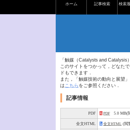
ホーム
記事検索
検索
「触媒（Catalysts and Ca
このサイトをつかって，どなたで
ドもできます．
また，「触媒技術の動向と展望」
は
こちら
をご参照ください．
記事情報
PDF
5.0 M
PDF
全文HTML
(閲
全文HTML