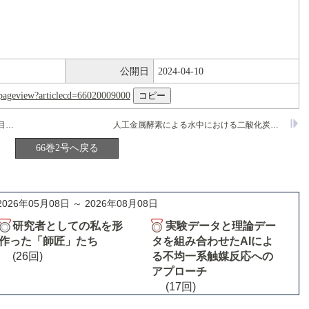
公開日
2024-04-10
nl/pageview?articlecd=66020009000
構造が明確で均質な表面化学種の形成を目指したPseudo-Grafted Precursor(PGP)法の開発
人工金属酵素による水中における二酸化炭素還元反応
66巻2号へ戻る
2026年05月08日 ～ 2026年08月08日
研究者としての私を形
実験データと理論デー
作った「師匠」たち
タを組み合わせたAIによ
(26回)
る不均一系触媒反応への
アプローチ
(17回)