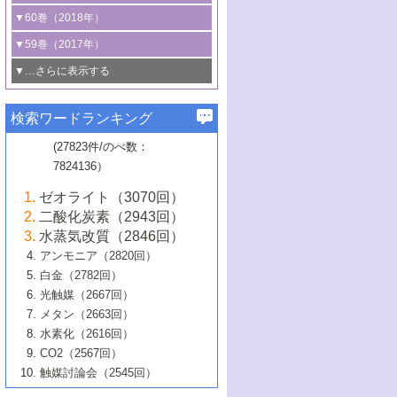
3号 CO
の排出削減および有効活用のた
タリゼーション
2
3号 特殊反応場を利用した触媒的分子変
る非貴金属触媒の研究動向
線を利用した触媒解析技術の最先端
1号 物質移動制御に着目した触媒プロセ
▼60巻（2018年）
4号 格子酸素・格子酸素欠陥を利用した
めの触媒技術
換反応
2号 機能化学品製造に資するクリーンな
ス開発
5号 ゼオライトの合成と応用における研
5号 単原子触媒
触媒反応
1号 固体酸触媒の最新の研究動向
▼59巻（2017年）
触媒的酸化反応
4号 若手による情報発信企画～とびたて
4号 多孔質材料を用いた触媒の新展開
究動向
2号 CO
フリー水素サプライチェーンに
2
6号 参照触媒委員会からのお知らせ
5号 生体触媒によるエネルギー変換反応
2号 二酸化炭素からの有用化学品合成
1号 いたるところに，触媒
▼…さらに表示する
若き触媒の研究者たち～（1）
3号 水処理のための触媒化学
5号 情報学的手法を用いた触媒開発
6号 ヘテロ接合界面
関わる触媒開発動向
B号 第133回触媒討論会（2023年）
6号 窒素とリンの循環のための触媒・機
3号 ナノ粒子・クラスター触媒の最前線
2号 機能性材料の局所構造解析のための
5号 若手による情報発信企画～とびたて
▼58巻（2016年）
4号 光触媒を用いた水分解の最新の研究
6号 カーボンニュートラルに向けた電解
B号 第135回触媒討論会（2025年）
3号 精密高分子合成に関する最近の研究
能性材料
最先端技術
検索ワードランキング
4号 60周年記念企画
若き触媒の研究者たち～（2）
動向
技術
1号 ユニークな構造の高分子を生み出す触
▼57巻（2015年）
動向
B号 第131回触媒討論会（2023年）
3号 無機分離膜材料の開発と触媒反応プ
5号 進化するゼオライト合成技術
6号 石油のノーブル・ユースを志向した
媒技術
(27823件/のべ数：
5号 次世代の触媒プロセスを支えるマイ
B号 第127回触媒討論会（2021年・オン
1号 水素キャリアにかかわる触媒技術の新
4号 バイオマス化成品製造のための触媒
▼56巻（2014年）
ロセスへの適用
触媒技術
7824136）
クロ波
6号 非貴金属系触媒における電気化学的
ライン開催(Zoom)のみ）
2号 リグニンからの化成品製造に向けた触
展開
技術
1号 特殊環境場を利用した材料合成
▼55巻（2013年）
4号 触媒研究における計算科学の利用
酸素還元反応
B号 第129回触媒討論会（2022年・京都
媒技術
6号 メタン転換技術の最新動向
ゼオライト（3070回）
2号 石油精製用触媒の最近の進展
5号 固体触媒による含窒素有機化合物変
2号 光触媒反応機構に関する最新の研究動
1号 高耐久性燃料電池システム用触媒にお
大学：オンライン・対面開催）
▼54巻（2012年）
5号 水素のふるまいを解き明かす最先端
B号 第121回触媒討論会（2018年・東京
3号 触媒研究の最先端～とびたて若き研究
二酸化炭素（2943回）
B号 第125回触媒討論会（2020年・工学
換の最前線
3号 固体酸化物形燃料電池（SOFC）におけ
向
ける新展開
研究
大学）
1号 規則性多孔体の利用技術における最近
▼53巻（2011年）
者たち～（1）
水蒸気改質（2846回）
院大学）
るアノード触媒上での燃料直接改質技術
6号 貴金属使用量低減に向けた自動車排
3号 固体高分子形燃料電池カソード触媒の
2号 リビングラジカル重合の最近の動向
6号 低級アルカンの有効利用のための触
の進歩
アンモニア（2820回）
4号 触媒研究の最先端～とびたて若き研究
1号 金属学から見る合金触媒の新展開
▼52巻（2010年）
ガス浄化触媒の開発
4号 コアシェル構造の制御による触媒機能
開発動向
媒技術
白金（2782回）
3号 天然ガスの化学工業的展開に関する触
2号 第109回触媒討論会
者たち～（2）
2号 第107回触媒討論会
の向上
1号 触媒の劣化対策と長寿命触媒開発
B号 第123回触媒討論会（2019年・大阪
▼51巻（2009年）
4号 人工光合成に向けた近年のアプローチ
光触媒（2667回）
媒技術
B号 第119回触媒討論会（2017年・首都
3号 貴金属低減技術の最新動向
5号 触媒研究の最先端～とびたて若き研究
市立大学）
3号 触媒のその場観察法の進歩（１）
5号 工業触媒およびその周辺技術の最近の
2号 第105回触媒討論会
1号 炭素材料－熱い注目を集める材料－
▼50巻（2008年）
メタン（2663回）
大学東京）
5号 未利用熱エネルギーの有効活用に貢献
4号 貴金属触媒の精密構造制御とその活用
者たち～（3）
4号 貴金属代替技術の最新動向
進歩
水素化（2616回）
4号 触媒のその場観察法の進歩（２）
3号 ナノ構造が拓く新機能
する触媒技術
2号 第103回触媒討論会
1号 触媒化学と学会のこの10年，半世紀，
▼49巻（2007年）
5号 バイオマス化成品製造のための固体触
6号 イオニクス材料と燃料電池・電解合成
5号 光触媒による物質変換反応の新展開
CO2（2567回）
6号 ナノシート
5号 不活性結合の触媒的活性化による有機
そして未来
4号 活性サイトおよびその環境の精密な設
6号 ポリオキソメタレート
3号 環境浄化用光触媒の現状と課題
媒の開発
1号 含フッ素化合物の合成と触媒
▼48巻（2006年）
の最新の研究動向
触媒討論会（2545回）
6号 グラフェン
合成
B号 第115回触媒討論会（2015年・成蹊大
計による触媒の高機能化
2号 第101回触媒討論会
B号 第113回触媒討論会（2014年・ロワジ
4号 水素社会の実現に向けた水素製造・貯
6号 ナノ空間─吸着状態解析から新機能開拓
2号 第99回触媒討論会
B号 第117回触媒討論会（2016年・大阪府
1号 固体酸触媒の最近の進歩
▼47巻（2005年）