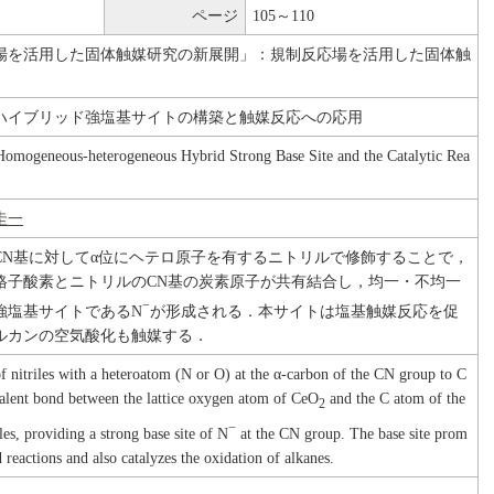
ページ
105～110
場を活用した固体触媒研究の新展開」：規制反応場を活用した固体触
ハイブリッド強塩基サイトの構築と触媒反応への応用
Homogeneous-heterogeneous Hybrid Strong Base Site and the Catalytic Rea
圭一
CN基に対してα位にヘテロ原子を有するニトリルで修飾することで，
格子酸素とニトリルのCN基の炭素原子が共有結合し，均一・不均一
−
強塩基サイトであるN
が形成される．本サイトは塩基触媒反応を促
ルカンの空気酸化も触媒する．
f nitriles with a heteroatom (N or O) at the α-carbon of the CN group to C
alent bond between the lattice oxygen atom of CeO
and the C atom of the
2
−
les, providing a strong base site of N
at the CN group. The base site prom
 reactions and also catalyzes the oxidation of alkanes.