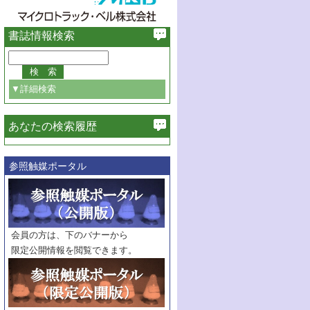
書誌情報検索
▼詳細検索
あなたの検索履歴
必ず含む
参照触媒ポータル
巻・号指定
巻
号
範囲指定
巻
号～
巻
会員の方は、下のバナーから
号
限定公開情報を閲覧できます。
触媒年鑑
年度
記事種別
マーク：
マークあり