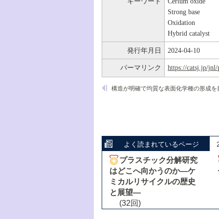
キーワード
Cerium oxide
Strong base
Oxidation
Hybrid catalyst
発行年月日
2024-04-10
パーマリンク
https://catsj.jp/j
よく読まれているページ
プラスチック分解研究
はどこへ向かうのか―ケ
ミカルリサイクルの歴史
と展望―
(32回)