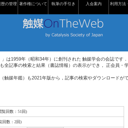
履歴の管理
著作権について
執筆の手引き
入会案内
利用方法・
talysis）」は1959年（昭和34年）に創刊された 触媒学会の会誌です．
も全記事の検索と結果（書誌情報）の表示ができ， 正会員・
（触媒年鑑）も2021年版から，記事の検索やダウンロードが
B(閲覧回数：51回)
覧回数：2回)