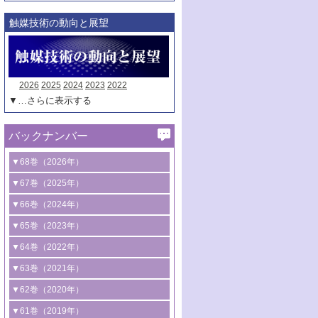
触媒技術の動向と展望
2026
2025
2024
2023
2022
▼…さらに表示する
バックナンバー
▼68巻（2026年）
1号 過酸化水素合成に関する研究動向
▼67巻（2025年）
2号 コンピューター技術により加速する
1号 CO
水素化によるグリーン燃料/グリ
▼66巻（2024年）
2
触媒開発
ーンケミカル製造
1号 低次元ナノ構造を有する触媒材料
▼65巻（2023年）
3号 有機分子変換やCO
資源化のための
2
2号 水素製造のための水分解技術に関す
2号 規制反応場を活用した固体触媒研究
1号 炭素が関わる触媒機能
▼64巻（2022年）
光触媒に関する最近の研究
る最近の研究
の新展開
2号 プラスチックケミカルリサイクルの
1号 合成ガス製造とCOを用いるケミカル
▼63巻（2021年）
B号 第137回触媒討論会（2026年）
3号 オレフィン系樹脂の精密合成に関す
3号 未踏分子変換を目指した酸化触媒プ
ための触媒技術
ズ合成の最新動向
1号 金触媒の新展開
▼62巻（2020年）
る最新技術
ロセスの最前線
3号 非酸化物系金属化合物を基盤とした
2号 化学品合成のための合金触媒開発
2号 ペロブスカイト
1号 触媒設計を拓く欠陥構造のキャラク
▼61巻（2019年）
4号 アルコール類の効率的変換を実現す
4号 シンクロトロン放射光および中性子
触媒材料の開発