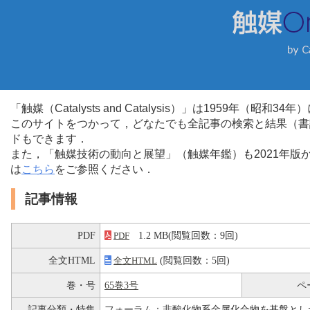
「触媒（Catalysts and Catalysis）」は1959年（昭
このサイトをつかって，どなたでも全記事の検索と結果（書
ドもできます．
また，「触媒技術の動向と展望」（触媒年鑑）も2021年
は
こちら
をご参照ください．
記事情報
PDF
1.2 MB(閲覧回数：9回)
PDF
全文HTML
(閲覧回数：5回)
全文HTML
巻・号
65巻3号
ペ
記事分類・特集
フォーラム：非酸化物系金属化合物を基盤とし