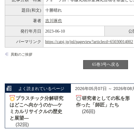
題目(和文)
十勝晴れ
著者
吉川琢也
発行年月日
2023-06-10
公
パーマリンク
https://catsj.jp/jnl/pageview?articlecd=65030014002
異動のご挨拶
65巻3号へ戻る
よく読まれているページ
2026年05月07日 ～ 2026年08
プラスチック分解研究
研究者としての私を形
はどこへ向かうのか―ケ
作った「師匠」たち
ミカルリサイクルの歴史
(26回)
と展望―
(32回)