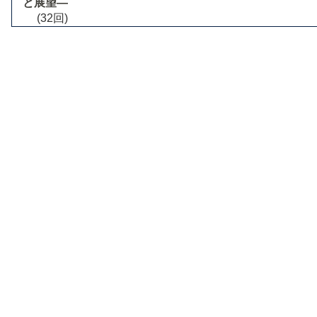
と展望―
(32回)