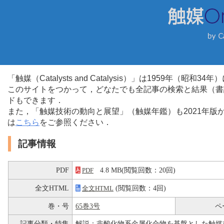
「触媒（Catalysts and Catalysis）」は1959年（昭
このサイトをつかって，どなたでも全記事の検索と結果（書
ドもできます．
また，「触媒技術の動向と展望」（触媒年鑑）も2021年
は
こちら
をご参照ください．
記事情報
PDF
4.8 MB(閲覧回数：20回)
PDF
全文HTML
(閲覧回数：4回)
全文HTML
巻・号
65巻3号
ペ
記事分類・特集
解説：非酸化物系金属化合物を基盤とした触媒