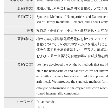
題目(和文)
難還元性元素を含む金属間化合物のナノ粒子お
題目(英文)
Synthetic Methods of Nanoparticles and Nanostruct
sed of Hardly Reducible Elements, and Their Catalyt
著者
板原浩
・
高橋直子
・
小坂悟
・
高谷恭弘
・
坂本直
要旨(和文)
極めて卑な標準酸化還元電位を持つランタノイ
合物について，Na蒸気や水素ガスを還元剤と
体を合成する手法を創出した．酸素還元触媒活性
およびCu系の金属間化合物触媒の合成技術を
要旨(英文)
We have developed the synthetic methods that use N
btain the nanoparticles and nanostructures for inte
ents with extremely low standard reduction potential
arth metal. We introduce the synthetic methods for i
catalytic performance in the oxygen reduction reacti
-based intermetallic compounds.
キーワード
Pt-lanthanide
Pt
Ce