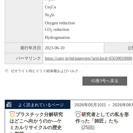
5
Cu
Ca
5
Ni
Si
3
Oxygen reduction
CO
reduction
2
Hydrogenation
発行年月日
2023-06-10
公
パーマリンク
https://catsj.jp/jnl/pageview?articlecd=65030010000
ゼオライト内ヒドリド錯体種およびバルク金属水素化物のアルカン脱水素触媒作用
65巻3号へ戻る
よく読まれているページ
2026年05月10日 ～ 2026年08
プラスチック分解研究
研究者としての私を形
はどこへ向かうのか―ケ
作った「師匠」たち
ミカルリサイクルの歴史
(25回)