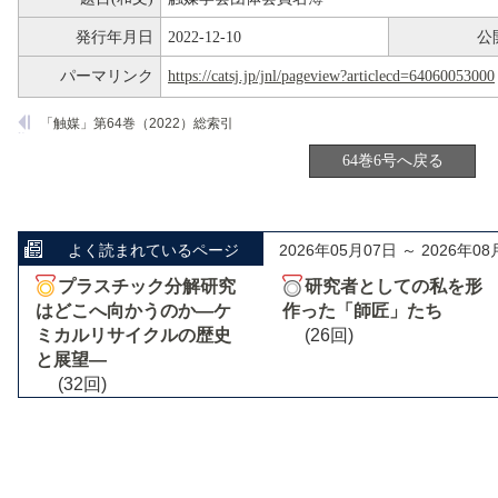
発行年月日
2022-12-10
公
パーマリンク
https://catsj.jp/jnl/pageview?articlecd=64060053000
「触媒」第64巻（2022）総索引
64巻6号へ戻る
よく読まれているページ
2026年05月07日 ～ 2026年08
プラスチック分解研究
研究者としての私を形
はどこへ向かうのか―ケ
作った「師匠」たち
ミカルリサイクルの歴史
(26回)
と展望―
(32回)