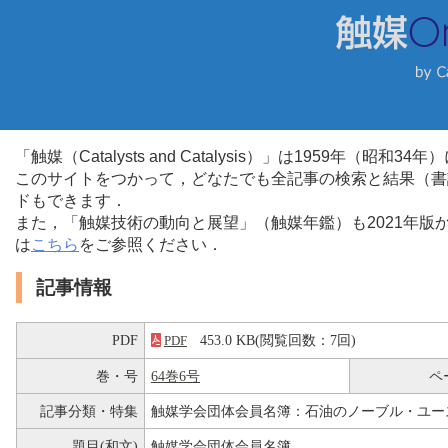
「触媒（Catalysts and Catalysis）」は1959年（昭
このサイトをつかって，どなたでも全記事の検索と結果（書
ドもできます．
また，「触媒技術の動向と展望」（触媒年鑑）も2021年
は
こちら
をご参照ください．
記事情報
PDF
453.0 KB(閲覧回数：7回)
PDF
巻・号
64巻6号
ペ
記事分類・特集
触媒学会団体会員名簿：石油のノーブル・ユー
題目(和文)
触媒学会団体会員名簿