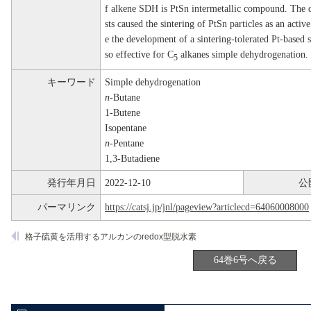
f alkene SDH is PtSn intermetallic compound. The d
sts caused the sintering of PtSn particles as an activ
e the development of a sintering-tolerated Pt-based s
so effective for C
alkanes simple dehydrogenation.
5
キーワード
Simple dehydrogenation
n-
Butane
1-Butene
Isopentane
n-
Pentane
1,3-Butadiene
発行年月日
2022-12-10
公
パーマリンク
https://catsj.jp/jnl/pageview?articlecd=64060008000
格子硫黄を活用するアルカンのredox型脱水素
64巻6号へ戻る