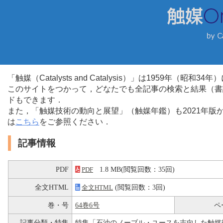
「触媒（Catalysts and Catalysis）」は1959年（昭
このサイトをつかって，どなたでも全記事の検索と結果（書
ドもできます．
また，「触媒技術の動向と展望」（触媒年鑑）も2021年
は
こちら
をご参照ください．
記事情報
PDF
1.8 MB(閲覧回数：35回)
PDF
全文HTML
(閲覧回数：3回)
全文HTML
巻・号
64巻6号
ペ
記事分類・特集
特集「石油のノーブル・ユースを志向した触媒