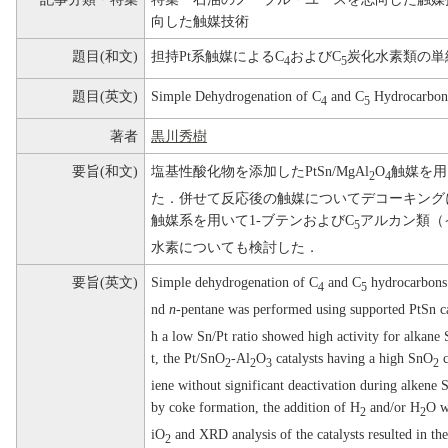
向した触媒技術
題目(和文)
担持Pt系触媒によるC
およびC
炭化水素類の単
4
5
題目(英文)
Simple Dehydrogenation of C
and C
Hydrocarbons
4
5
著者
黒川秀樹
要旨(和文)
塩基性酸化物を添加したPtSn/MgAl
O
触媒を用
2
4
た．併せて反応後の触媒についてデコーキング
触媒系を用いて1-ブテンおよびC
アルカン類（
5
水素についても検討した．
要旨(英文)
Simple dehydrogenation of C
and C
hydrocarbons
4
5
nd
n-
pentane was performed using supported PtSn c
h a low Sn/Pt ratio showed high activity for alkane 
t, the Pt/SnO
-Al
O
catalysts having a high SnO
c
2
2
3
2
iene without significant deactivation during alkene
by coke formation, the addition of H
and/or H
O w
2
2
iO
and XRD analysis of the catalysts resulted in the
2