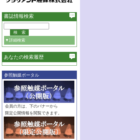
書誌情報検索
▼詳細検索
あなたの検索履歴
必ず含む
参照触媒ポータル
巻・号指定
巻
号
範囲指定
巻
号～
巻
会員の方は、下のバナーから
号
限定公開情報を閲覧できます。
触媒年鑑
年度
記事種別
マーク：
マークあり