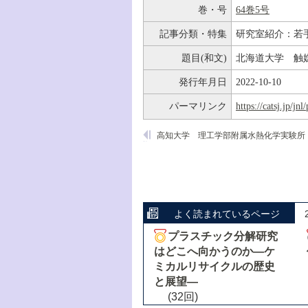
巻・号
64巻5号
記事分類・特集
研究室紹介：若
題目(和文)
北海道大学 触
発行年月日
2022-10-10
パーマリンク
https://catsj.jp/j
よく読まれているページ
プラスチック分解研究
はどこへ向かうのか―ケ
ミカルリサイクルの歴史
と展望―
(32回)