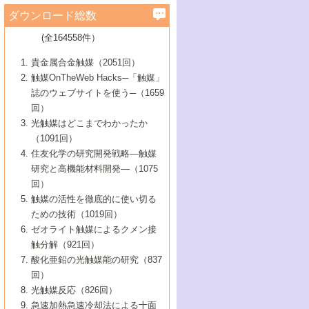
学）
7号 水素を利用する化成品合成の新潮流
6号 新しい固体酸触媒技術
5号 触媒を有効に使うための技術
ールホテル豊橋）
蔵技術の進歩
まで─
3号 メソポーラス物質の新展開
立大学）
3号 実用的ファインケミカル合成プロセス
ダウンロード総数
2号 第97回触媒討論会
1号 最近の触媒担体とその効果
▼46巻（2004年）
7号 ゼオライト合成における最近の進歩
6号 第106回触媒討論会
5号 CO
が関わる触媒・材料
B号 第111回触媒討論会（2013年・関西大
4号 錯体を利用したユニークな表面構造の
を実現する触媒
2
3号 リビング重合触媒の最近の展開
2号 第95回触媒討論会
(全164558件）
1号 部分酸化反応触媒の最前線
▼45巻（2003年）
学）
構築と機能
7号 有機分子触媒による精密有機合成
4号 バイオマス活用のための技術開発
6号 第104回触媒討論会
4号 今後の液体燃料を支える触媒技術
3号 化成品を合成するゼオライト触媒
2号 第93回触媒討論会
1号 なぜこの触媒が良いのか？
▼44巻（2002年）
貴金属合金触媒（2051回）
5号 若手会員による触媒研究の未来展望1：
8号 高機能化ポリオレフィンに向けた重合
5号 こんな物質，あんな物質―新たな触媒
7号 持続可能社会実現のための触媒および
5号 水素製造・貯蔵のための触媒技術の新
4号 水分解用光触媒材料
3号 特殊エネルギー場の触媒反応
触媒OnTheWeb Hacks─「触媒」
企業編
2号 第91回触媒討論会
触媒の最近の進展
1号 高次制御された触媒の化学
▼43巻（2001年）
の可能性―
触媒関連技術
しい展開
誌のウェブサイトを使う─（1659
5号 時間分解分光の進歩と応用
4号 生体内における金属の触媒作用
6号 第102回触媒討論会
3号 最近の自動車排ガス処理技術
2号 第89回触媒討論会
1号 グリーンケミストリーと触媒
▼42巻（2000年）
6号 第100回触媒討論会
8号 未来を拓く金属錯体
回）
6号 第98回触媒討論会
6号 第96回触媒討論会
5号 ファインケミカルズの展開に寄与する
7号 触媒・化学反応における計算化学の進
4号 触媒研究の現状と将来─第90回触媒討論
3号 触媒を利用した電気化学の新展開
2号 第87回触媒討論会特集号
1号 触媒反応工学の明日を拓く
▼41巻（1999年）
7号 『結晶の化学』を活かした触媒研究
光触媒はどこまでわかったか
7号 基礎化学品製造の触媒技術
触媒
歩
会Aから
7号 未来型金属錯体触媒開発への展望
4号 ナノ材料の調製と機能化
（1091回）
3号 生体触媒とバイオプロセス
2号 第85回触媒討論会
8号 イオン液体の応用
1号 孔、穴、あな?-特異な空間とその利用-
▼40巻（1998年）
8号 多機能型リアクター
6号 第94回触媒討論会
8号 若手研究者による触媒研究の未来展望
5号 基礎化学品製造の触媒技術
8号 超臨界流体を用いた化学プロセスの新
住友化学の研究開発戦略―触媒
5号 こんな触媒が欲しい
4号 水素製造・利用の触媒化学
3号 反応ダイナミクス
2号 第83回触媒討論会
1号 創立40周年記念・触媒化学この10年の
▼39巻（1997年）
2：大学・研究所編
展開
研究と高機能材料開発―（1075
7号 サブナノレベルでみた新しい表面現象
6号 第92回触媒討論会
6号 第90回触媒討論会
5号 触媒研究における新しい切り口：コン
進展と21世紀への提言/創立40周年記念・触
4号 超臨界流体の触媒反応への応用
3号 均一系触媒反応最前線
1号 均一系と不均一系触媒反応-その特徴と
回）
▼38巻（1996年）
8号 オレフィン重合触媒の新たな展
7号 基礎化学品製造の触媒技術
ビナトリアルケミストリー
媒学会この10年の歩みとこれから/創立40周
7号 触媒研究と学術雑誌/情報
5号 触媒のおもしろさをどのように伝える
接点
触媒の活性を徹底的に使い切る
4号 実用炭素材料の新展開
1号 触媒の構造と触媒作用/C1化学を中心と
▼37巻（1995年）
年記念・記録は語る
8号 資源の循環と触媒技術
6号 第88回触媒討論会特集号
か
ための技術（1019回）
8号 若い世代からみた触媒化学の現状と未
2号 第79回触媒討論会
5号 研究の方法論を考える
する21世紀への触媒
1号 ファインケミカルズと固体触媒
▼36巻（1994年）
2号 第81回触媒討論会
ゼオライト触媒によるクメン接
来
7号 企業における触媒研究のブレークスル
6号 第86回触媒討論会
3号 最新NO除去触媒の実用化研究
6号 第84回触媒討論会
2号 第77回触媒討論会
2号 第75回触媒討論会
触分解（921回）
1号 電気化学と触媒
▼35巻（1993年）
ー
3号 計算機触媒化学へのさそい
7号 水素化精製触媒の新しい展開
4号 新しい反応場を目指した触媒調製
7号 機能性金属材料と触媒
3号 オリンピックメダル:金・銀・銅はどん
酸化亜鉛の光触媒能の研究（837
3号 希土類を利用した触媒
2号 第73回触媒討論会
8号 この材料を触媒として使ってみません
4号 触媒劣化の制御と予測
1号 工業触媒開発マニュアル―探索から工
▼34巻（1992年）
8号 新しい反応性と機能性を目指した金属
な触媒作用を示すか
回）
5号 反応・分離技術の新しい展開
8号 触媒研究へのNMRの応用と展望
か？
業化まで
4号 触媒とリサイクル
3号 C4化学の展開
5号 最新の実用プロセスと触媒
クラスタ-化学
1号 インパクトを与えたこの研究
▼33巻（1991年）
光触媒反応（826回）
4号 触媒作用における機能の複合化
6号 第80回触媒討論会
2号 第71回触媒討論会
5号 エネルギー変換触媒
4号 《通常号》
6号 第82回触媒討論会
急速加熱急速冷却法による十面
2号 第69回触媒討論会
1号 触媒プロセス開発マニュアル―探索か
▼32巻（1990年）