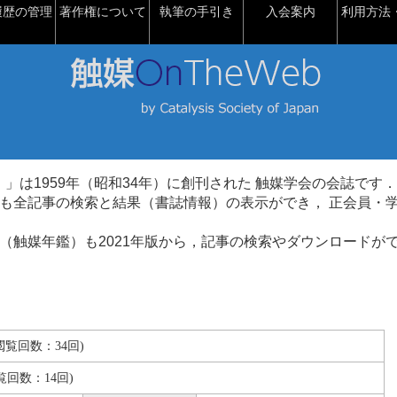
履歴の管理
著作権について
執筆の手引き
入会案内
利用方法・
talysis）」は1959年（昭和34年）に創刊された 触媒学会の会誌です．
も全記事の検索と結果（書誌情報）の表示ができ， 正会員・
（触媒年鑑）も2021年版から，記事の検索やダウンロードが
B(閲覧回数：34回)
覧回数：14回)