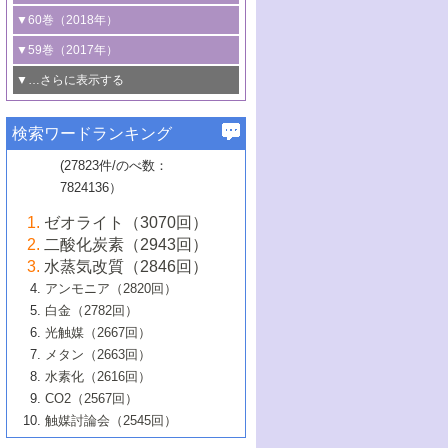
3号 CO
の排出削減および有効活用のた
タリゼーション
2
3号 特殊反応場を利用した触媒的分子変
る非貴金属触媒の研究動向
線を利用した触媒解析技術の最先端
1号 物質移動制御に着目した触媒プロセ
▼60巻（2018年）
4号 格子酸素・格子酸素欠陥を利用した
めの触媒技術
換反応
2号 機能化学品製造に資するクリーンな
ス開発
5号 ゼオライトの合成と応用における研
5号 単原子触媒
触媒反応
1号 固体酸触媒の最新の研究動向
▼59巻（2017年）
触媒的酸化反応
4号 若手による情報発信企画～とびたて
4号 多孔質材料を用いた触媒の新展開
究動向
2号 CO
フリー水素サプライチェーンに
2
6号 参照触媒委員会からのお知らせ
5号 生体触媒によるエネルギー変換反応
2号 二酸化炭素からの有用化学品合成
1号 いたるところに，触媒
▼…さらに表示する
若き触媒の研究者たち～（1）
3号 水処理のための触媒化学
5号 情報学的手法を用いた触媒開発
6号 ヘテロ接合界面
関わる触媒開発動向
B号 第133回触媒討論会（2023年）
6号 窒素とリンの循環のための触媒・機
3号 ナノ粒子・クラスター触媒の最前線
2号 機能性材料の局所構造解析のための
5号 若手による情報発信企画～とびたて
▼58巻（2016年）
4号 光触媒を用いた水分解の最新の研究
6号 カーボンニュートラルに向けた電解
B号 第135回触媒討論会（2025年）
3号 精密高分子合成に関する最近の研究
能性材料
最先端技術
検索ワードランキング
4号 60周年記念企画
若き触媒の研究者たち～（2）
動向
技術
1号 ユニークな構造の高分子を生み出す触
▼57巻（2015年）
動向
B号 第131回触媒討論会（2023年）
3号 無機分離膜材料の開発と触媒反応プ
5号 進化するゼオライト合成技術
6号 石油のノーブル・ユースを志向した
媒技術
(27823件/のべ数：
5号 次世代の触媒プロセスを支えるマイ
B号 第127回触媒討論会（2021年・オン
1号 水素キャリアにかかわる触媒技術の新
4号 バイオマス化成品製造のための触媒
▼56巻（2014年）
ロセスへの適用
触媒技術
7824136）
クロ波
6号 非貴金属系触媒における電気化学的
ライン開催(Zoom)のみ）
2号 リグニンからの化成品製造に向けた触
展開
技術
1号 特殊環境場を利用した材料合成
▼55巻（2013年）
4号 触媒研究における計算科学の利用
酸素還元反応
B号 第129回触媒討論会（2022年・京都
媒技術
6号 メタン転換技術の最新動向
ゼオライト（3070回）
2号 石油精製用触媒の最近の進展
5号 固体触媒による含窒素有機化合物変
2号 光触媒反応機構に関する最新の研究動
1号 高耐久性燃料電池システム用触媒にお
大学：オンライン・対面開催）
▼54巻（2012年）
5号 水素のふるまいを解き明かす最先端
B号 第121回触媒討論会（2018年・東京
3号 触媒研究の最先端～とびたて若き研究
二酸化炭素（2943回）
B号 第125回触媒討論会（2020年・工学
換の最前線
3号 固体酸化物形燃料電池（SOFC）におけ
向
ける新展開
研究
大学）
1号 規則性多孔体の利用技術における最近
▼53巻（2011年）
者たち～（1）
水蒸気改質（2846回）
院大学）
るアノード触媒上での燃料直接改質技術
6号 貴金属使用量低減に向けた自動車排
3号 固体高分子形燃料電池カソード触媒の
2号 リビングラジカル重合の最近の動向
6号 低級アルカンの有効利用のための触
の進歩
アンモニア（2820回）
4号 触媒研究の最先端～とびたて若き研究
1号 金属学から見る合金触媒の新展開
▼52巻（2010年）
ガス浄化触媒の開発
4号 コアシェル構造の制御による触媒機能
開発動向
媒技術
白金（2782回）
3号 天然ガスの化学工業的展開に関する触
2号 第109回触媒討論会
者たち～（2）
2号 第107回触媒討論会
の向上
1号 触媒の劣化対策と長寿命触媒開発
B号 第123回触媒討論会（2019年・大阪
▼51巻（2009年）
4号 人工光合成に向けた近年のアプローチ
光触媒（2667回）
媒技術
B号 第119回触媒討論会（2017年・首都
3号 貴金属低減技術の最新動向
5号 触媒研究の最先端～とびたて若き研究
市立大学）
3号 触媒のその場観察法の進歩（１）
5号 工業触媒およびその周辺技術の最近の
2号 第105回触媒討論会
1号 炭素材料－熱い注目を集める材料－
▼50巻（2008年）
メタン（2663回）
大学東京）
5号 未利用熱エネルギーの有効活用に貢献
4号 貴金属触媒の精密構造制御とその活用
者たち～（3）
4号 貴金属代替技術の最新動向
進歩
水素化（2616回）
4号 触媒のその場観察法の進歩（２）
3号 ナノ構造が拓く新機能
する触媒技術
2号 第103回触媒討論会
1号 触媒化学と学会のこの10年，半世紀，
▼49巻（2007年）
5号 バイオマス化成品製造のための固体触
6号 イオニクス材料と燃料電池・電解合成
5号 光触媒による物質変換反応の新展開
CO2（2567回）
6号 ナノシート
5号 不活性結合の触媒的活性化による有機
そして未来
4号 活性サイトおよびその環境の精密な設
6号 ポリオキソメタレート
3号 環境浄化用光触媒の現状と課題
媒の開発
1号 含フッ素化合物の合成と触媒
▼48巻（2006年）
の最新の研究動向
触媒討論会（2545回）
6号 グラフェン
合成
B号 第115回触媒討論会（2015年・成蹊大
計による触媒の高機能化
2号 第101回触媒討論会
B号 第113回触媒討論会（2014年・ロワジ
4号 水素社会の実現に向けた水素製造・貯
6号 ナノ空間─吸着状態解析から新機能開拓
2号 第99回触媒討論会
B号 第117回触媒討論会（2016年・大阪府
1号 固体酸触媒の最近の進歩
▼47巻（2005年）