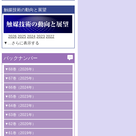
触媒技術の動向と展望
2026
2025
2024
2023
2022
▼…さらに表示する
バックナンバー
▼68巻（2026年）
1号 過酸化水素合成に関する研究動向
▼67巻（2025年）
2号 コンピューター技術により加速する
1号 CO
水素化によるグリーン燃料/グリ
▼66巻（2024年）
2
触媒開発
ーンケミカル製造
1号 低次元ナノ構造を有する触媒材料
▼65巻（2023年）
3号 有機分子変換やCO
資源化のための
2
2号 水素製造のための水分解技術に関す
2号 規制反応場を活用した固体触媒研究
1号 炭素が関わる触媒機能
▼64巻（2022年）
光触媒に関する最近の研究
る最近の研究
の新展開
2号 プラスチックケミカルリサイクルの
1号 合成ガス製造とCOを用いるケミカル
▼63巻（2021年）
B号 第137回触媒討論会（2026年）
3号 オレフィン系樹脂の精密合成に関す
3号 未踏分子変換を目指した酸化触媒プ
ための触媒技術
ズ合成の最新動向
1号 金触媒の新展開
▼62巻（2020年）
る最新技術
ロセスの最前線
3号 非酸化物系金属化合物を基盤とした
2号 化学品合成のための合金触媒開発
2号 ペロブスカイト
1号 触媒設計を拓く欠陥構造のキャラク
▼61巻（2019年）
4号 アルコール類の効率的変換を実現す
4号 シンクロトロン放射光および中性子
触媒材料の開発