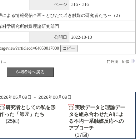
ページ
316～316
手による情報発信企画～とびたて若き触媒の研究者たち～（2）
媒科学研究所触媒理論研究部門
公開日
2022-10-10
nl/pageview?articlecd=64050017000
高知大学 理工学部附属水熱化学実験所（恩田研究室）
門外漢 所懐
64巻5号へ戻る
2026年05月09日 ～ 2026年08月09日
研究者としての私を形
実験データと理論デー
作った「師匠」たち
タを組み合わせたAIによ
(25回)
る不均一系触媒反応への
アプローチ
(17回)