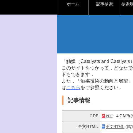
ホーム
記事検索
検索
「触媒（Catalysts and Ca
このサイトをつかって，どなたで
ドもできます．
また，「触媒技術の動向と展望」
は
こちら
をご参照ください．
記事情報
PDF
4.7 M
PDF
全文HTML
(閲
全文HTML