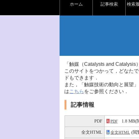
ホーム
記事検索
検索
「触媒（Catalysts and Ca
このサイトをつかって，どなたで
ドもできます．
また，「触媒技術の動向と展望」
は
こちら
をご参照ください．
記事情報
PDF
1.8 M
PDF
全文HTML
(閲
全文HTML