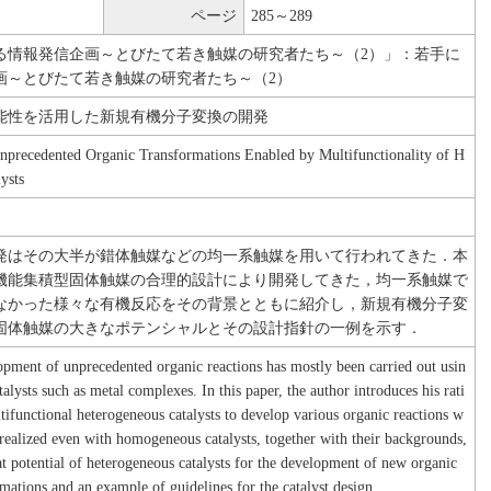
ページ
285～289
る情報発信企画～とびたて若き触媒の研究者たち～（2）」：若手に
画～とびたて若き触媒の研究者たち～（2）
能性を活用した新規有機分子変換の開発
precedented Organic Transformations Enabled by Multifunctionality of H
ysts
発はその大半が錯体触媒などの均一系触媒を用いて行われてきた．本
機能集積型固体触媒の合理的設計により開発してきた，均一系触媒で
なかった様々な有機反応をその背景とともに紹介し，新規有機分子変
固体触媒の大きなポテンシャルとその設計指針の一例を示す．
opment of unprecedented organic reactions has mostly been carried out usin
lysts such as metal complexes. In this paper, the author introduces his rati
tifunctional heterogeneous catalysts to develop various organic reactions w
realized even with homogeneous catalysts, together with their backgrounds,
at potential of heterogeneous catalysts for the development of new organic
mations and an example of guidelines for the catalyst design.