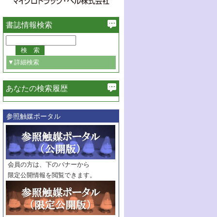
書誌情報検索
▼詳細検索
あなたの検索履歴
必ず含む
参照触媒ポータル
巻・号指定
巻
号
範囲指定
巻
号～
巻
会員の方は、下のバナーから
号
限定公開情報を閲覧できます。
触媒年鑑
年度
記事種別
マーク：
マークあり