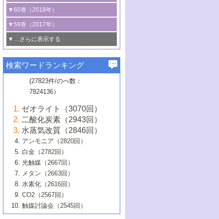
3号 CO
の排出削減および有効活用のた
タリゼーション
2
3号 特殊反応場を利用した触媒的分子変
る非貴金属触媒の研究動向
線を利用した触媒解析技術の最先端
1号 物質移動制御に着目した触媒プロセ
▼60巻（2018年）
4号 格子酸素・格子酸素欠陥を利用した
めの触媒技術
換反応
2号 機能化学品製造に資するクリーンな
ス開発
5号 ゼオライトの合成と応用における研
5号 単原子触媒
触媒反応
1号 固体酸触媒の最新の研究動向
▼59巻（2017年）
触媒的酸化反応
4号 若手による情報発信企画～とびたて
4号 多孔質材料を用いた触媒の新展開
究動向
2号 CO
フリー水素サプライチェーンに
2
6号 参照触媒委員会からのお知らせ
5号 生体触媒によるエネルギー変換反応
2号 二酸化炭素からの有用化学品合成
1号 いたるところに，触媒
▼…さらに表示する
若き触媒の研究者たち～（1）
3号 水処理のための触媒化学
5号 情報学的手法を用いた触媒開発
6号 ヘテロ接合界面
関わる触媒開発動向
B号 第133回触媒討論会（2023年）
6号 窒素とリンの循環のための触媒・機
3号 ナノ粒子・クラスター触媒の最前線
2号 機能性材料の局所構造解析のための
5号 若手による情報発信企画～とびたて
▼58巻（2016年）
4号 光触媒を用いた水分解の最新の研究
6号 カーボンニュートラルに向けた電解
B号 第135回触媒討論会（2025年）
3号 精密高分子合成に関する最近の研究
能性材料
最先端技術
検索ワードランキング
4号 60周年記念企画
若き触媒の研究者たち～（2）
動向
技術
1号 ユニークな構造の高分子を生み出す触
▼57巻（2015年）
動向
B号 第131回触媒討論会（2023年）
3号 無機分離膜材料の開発と触媒反応プ
5号 進化するゼオライト合成技術
6号 石油のノーブル・ユースを志向した
媒技術
(27823件/のべ数：
5号 次世代の触媒プロセスを支えるマイ
B号 第127回触媒討論会（2021年・オン
1号 水素キャリアにかかわる触媒技術の新
4号 バイオマス化成品製造のための触媒
▼56巻（2014年）
ロセスへの適用
触媒技術
7824136）
クロ波
6号 非貴金属系触媒における電気化学的
ライン開催(Zoom)のみ）
2号 リグニンからの化成品製造に向けた触
展開
技術
1号 特殊環境場を利用した材料合成
▼55巻（2013年）
4号 触媒研究における計算科学の利用
酸素還元反応
B号 第129回触媒討論会（2022年・京都
媒技術
6号 メタン転換技術の最新動向
ゼオライト（3070回）
2号 石油精製用触媒の最近の進展
5号 固体触媒による含窒素有機化合物変
2号 光触媒反応機構に関する最新の研究動
1号 高耐久性燃料電池システム用触媒にお
大学：オンライン・対面開催）
▼54巻（2012年）
5号 水素のふるまいを解き明かす最先端
B号 第121回触媒討論会（2018年・東京
3号 触媒研究の最先端～とびたて若き研究
二酸化炭素（2943回）
B号 第125回触媒討論会（2020年・工学
換の最前線
3号 固体酸化物形燃料電池（SOFC）におけ
向
ける新展開
研究
大学）
1号 規則性多孔体の利用技術における最近
▼53巻（2011年）
者たち～（1）
水蒸気改質（2846回）
院大学）
るアノード触媒上での燃料直接改質技術
6号 貴金属使用量低減に向けた自動車排
3号 固体高分子形燃料電池カソード触媒の
2号 リビングラジカル重合の最近の動向
6号 低級アルカンの有効利用のための触
の進歩
アンモニア（2820回）
4号 触媒研究の最先端～とびたて若き研究
1号 金属学から見る合金触媒の新展開
▼52巻（2010年）
ガス浄化触媒の開発
4号 コアシェル構造の制御による触媒機能
開発動向
媒技術
白金（2782回）
3号 天然ガスの化学工業的展開に関する触
2号 第109回触媒討論会
者たち～（2）
2号 第107回触媒討論会
の向上
1号 触媒の劣化対策と長寿命触媒開発
B号 第123回触媒討論会（2019年・大阪
▼51巻（2009年）
4号 人工光合成に向けた近年のアプローチ
光触媒（2667回）
媒技術
B号 第119回触媒討論会（2017年・首都
3号 貴金属低減技術の最新動向
5号 触媒研究の最先端～とびたて若き研究
市立大学）
3号 触媒のその場観察法の進歩（１）
5号 工業触媒およびその周辺技術の最近の
2号 第105回触媒討論会
1号 炭素材料－熱い注目を集める材料－
▼50巻（2008年）
メタン（2663回）
大学東京）
5号 未利用熱エネルギーの有効活用に貢献
4号 貴金属触媒の精密構造制御とその活用
者たち～（3）
4号 貴金属代替技術の最新動向
進歩
水素化（2616回）
4号 触媒のその場観察法の進歩（２）
3号 ナノ構造が拓く新機能
する触媒技術
2号 第103回触媒討論会
1号 触媒化学と学会のこの10年，半世紀，
▼49巻（2007年）
5号 バイオマス化成品製造のための固体触
6号 イオニクス材料と燃料電池・電解合成
5号 光触媒による物質変換反応の新展開
CO2（2567回）
6号 ナノシート
5号 不活性結合の触媒的活性化による有機
そして未来
4号 活性サイトおよびその環境の精密な設
6号 ポリオキソメタレート
3号 環境浄化用光触媒の現状と課題
媒の開発
1号 含フッ素化合物の合成と触媒
▼48巻（2006年）
の最新の研究動向
触媒討論会（2545回）
6号 グラフェン
合成
B号 第115回触媒討論会（2015年・成蹊大
計による触媒の高機能化
2号 第101回触媒討論会
B号 第113回触媒討論会（2014年・ロワジ
4号 水素社会の実現に向けた水素製造・貯
6号 ナノ空間─吸着状態解析から新機能開拓
2号 第99回触媒討論会
B号 第117回触媒討論会（2016年・大阪府
1号 固体酸触媒の最近の進歩
▼47巻（2005年）