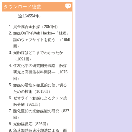
学）
7号 水素を利用する化成品合成の新潮流
6号 新しい固体酸触媒技術
5号 触媒を有効に使うための技術
ールホテル豊橋）
蔵技術の進歩
まで─
3号 メソポーラス物質の新展開
立大学）
3号 実用的ファインケミカル合成プロセス
ダウンロード総数
2号 第97回触媒討論会
1号 最近の触媒担体とその効果
▼46巻（2004年）
7号 ゼオライト合成における最近の進歩
6号 第106回触媒討論会
5号 CO
が関わる触媒・材料
B号 第111回触媒討論会（2013年・関西大
4号 錯体を利用したユニークな表面構造の
を実現する触媒
2
3号 リビング重合触媒の最近の展開
2号 第95回触媒討論会
(全164554件）
1号 部分酸化反応触媒の最前線
▼45巻（2003年）
学）
構築と機能
7号 有機分子触媒による精密有機合成
4号 バイオマス活用のための技術開発
6号 第104回触媒討論会
4号 今後の液体燃料を支える触媒技術
3号 化成品を合成するゼオライト触媒
2号 第93回触媒討論会
1号 なぜこの触媒が良いのか？
▼44巻（2002年）
貴金属合金触媒（2051回）
5号 若手会員による触媒研究の未来展望1：
8号 高機能化ポリオレフィンに向けた重合
5号 こんな物質，あんな物質―新たな触媒
7号 持続可能社会実現のための触媒および
5号 水素製造・貯蔵のための触媒技術の新
4号 水分解用光触媒材料
3号 特殊エネルギー場の触媒反応
触媒OnTheWeb Hacks─「触媒」
企業編
2号 第91回触媒討論会
触媒の最近の進展
1号 高次制御された触媒の化学
▼43巻（2001年）
の可能性―
触媒関連技術
しい展開
誌のウェブサイトを使う─（1659
5号 時間分解分光の進歩と応用
4号 生体内における金属の触媒作用
6号 第102回触媒討論会
3号 最近の自動車排ガス処理技術
2号 第89回触媒討論会
1号 グリーンケミストリーと触媒
▼42巻（2000年）
6号 第100回触媒討論会
8号 未来を拓く金属錯体
回）
6号 第98回触媒討論会
6号 第96回触媒討論会
5号 ファインケミカルズの展開に寄与する
7号 触媒・化学反応における計算化学の進
4号 触媒研究の現状と将来─第90回触媒討論
3号 触媒を利用した電気化学の新展開
2号 第87回触媒討論会特集号
1号 触媒反応工学の明日を拓く
▼41巻（1999年）
7号 『結晶の化学』を活かした触媒研究
光触媒はどこまでわかったか
7号 基礎化学品製造の触媒技術
触媒
歩
会Aから
7号 未来型金属錯体触媒開発への展望
4号 ナノ材料の調製と機能化
（1091回）
3号 生体触媒とバイオプロセス
2号 第85回触媒討論会
8号 イオン液体の応用
1号 孔、穴、あな?-特異な空間とその利用-
▼40巻（1998年）
8号 多機能型リアクター
6号 第94回触媒討論会
8号 若手研究者による触媒研究の未来展望
5号 基礎化学品製造の触媒技術
8号 超臨界流体を用いた化学プロセスの新
住友化学の研究開発戦略―触媒
5号 こんな触媒が欲しい
4号 水素製造・利用の触媒化学
3号 反応ダイナミクス
2号 第83回触媒討論会
1号 創立40周年記念・触媒化学この10年の
▼39巻（1997年）
2：大学・研究所編
展開
研究と高機能材料開発―（1075
7号 サブナノレベルでみた新しい表面現象
6号 第92回触媒討論会
6号 第90回触媒討論会
5号 触媒研究における新しい切り口：コン
進展と21世紀への提言/創立40周年記念・触
4号 超臨界流体の触媒反応への応用
3号 均一系触媒反応最前線
1号 均一系と不均一系触媒反応-その特徴と
回）
▼38巻（1996年）
8号 オレフィン重合触媒の新たな展
7号 基礎化学品製造の触媒技術
ビナトリアルケミストリー
媒学会この10年の歩みとこれから/創立40周
7号 触媒研究と学術雑誌/情報
5号 触媒のおもしろさをどのように伝える
接点
触媒の活性を徹底的に使い切る
4号 実用炭素材料の新展開
1号 触媒の構造と触媒作用/C1化学を中心と
▼37巻（1995年）
年記念・記録は語る
8号 資源の循環と触媒技術
6号 第88回触媒討論会特集号
か
ための技術（1019回）
8号 若い世代からみた触媒化学の現状と未
2号 第79回触媒討論会
5号 研究の方法論を考える
する21世紀への触媒
1号 ファインケミカルズと固体触媒
▼36巻（1994年）
2号 第81回触媒討論会
ゼオライト触媒によるクメン接
来
7号 企業における触媒研究のブレークスル
6号 第86回触媒討論会
3号 最新NO除去触媒の実用化研究
6号 第84回触媒討論会
2号 第77回触媒討論会
2号 第75回触媒討論会
触分解（921回）
1号 電気化学と触媒
▼35巻（1993年）
ー
3号 計算機触媒化学へのさそい
7号 水素化精製触媒の新しい展開
4号 新しい反応場を目指した触媒調製
7号 機能性金属材料と触媒
3号 オリンピックメダル:金・銀・銅はどん
酸化亜鉛の光触媒能の研究（837
3号 希土類を利用した触媒
2号 第73回触媒討論会
8号 この材料を触媒として使ってみません
4号 触媒劣化の制御と予測
1号 工業触媒開発マニュアル―探索から工
▼34巻（1992年）
8号 新しい反応性と機能性を目指した金属
な触媒作用を示すか
回）
5号 反応・分離技術の新しい展開
8号 触媒研究へのNMRの応用と展望
か？
業化まで
4号 触媒とリサイクル
3号 C4化学の展開
5号 最新の実用プロセスと触媒
クラスタ-化学
1号 インパクトを与えたこの研究
▼33巻（1991年）
光触媒反応（826回）
4号 触媒作用における機能の複合化
6号 第80回触媒討論会
2号 第71回触媒討論会
5号 エネルギー変換触媒
4号 《通常号》
6号 第82回触媒討論会
急速加熱急速冷却法による十面
2号 第69回触媒討論会
1号 触媒プロセス開発マニュアル―探索か
▼32巻（1990年）