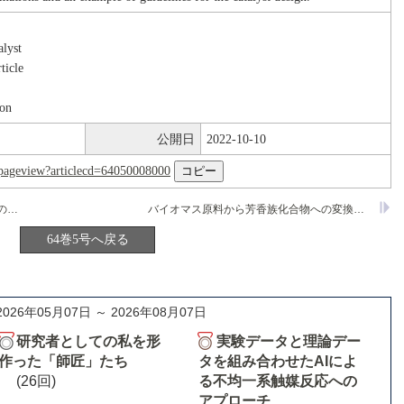
alyst
ticle
ion
公開日
2022-10-10
nl/pageview?articlecd=64050008000
ナノエンジニアリングによる高性能触媒の開発
バイオマス原料から芳香族化合物への変換プロセス開発
64巻5号へ戻る
2026年05月07日 ～ 2026年08月07日
研究者としての私を形
実験データと理論デー
作った「師匠」たち
タを組み合わせたAIによ
(26回)
る不均一系触媒反応への
アプローチ