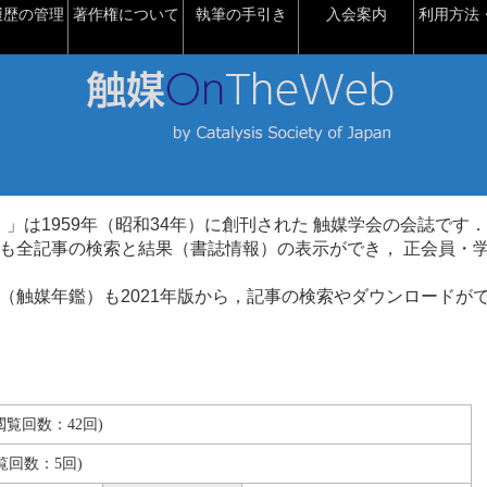
履歴の管理
著作権について
執筆の手引き
入会案内
利用方法・
talysis）」は1959年（昭和34年）に創刊された 触媒学会の会誌です．
も全記事の検索と結果（書誌情報）の表示ができ， 正会員・
（触媒年鑑）も2021年版から，記事の検索やダウンロードが
B(閲覧回数：42回)
覧回数：5回)