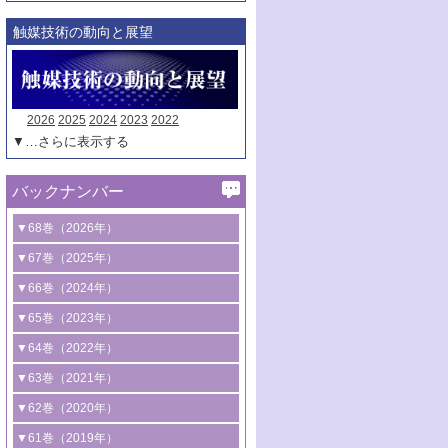
触媒技術の動向と展望
2026
2025
2024
2023
2022
▼…さらに表示する
バックナンバー
▼68巻（2026年）
1号 過酸化水素合成に関する研究動向
▼67巻（2025年）
2号 コンピューター技術により加速する
1号 CO
水素化によるグリーン燃料/グリ
▼66巻（2024年）
2
触媒開発
ーンケミカル製造
1号 低次元ナノ構造を有する触媒材料
▼65巻（2023年）
3号 有機分子変換やCO
資源化のための
2
2号 水素製造のための水分解技術に関す
2号 規制反応場を活用した固体触媒研究
1号 炭素が関わる触媒機能
▼64巻（2022年）
光触媒に関する最近の研究
る最近の研究
の新展開
2号 プラスチックケミカルリサイクルの
1号 合成ガス製造とCOを用いるケミカル
▼63巻（2021年）
B号 第137回触媒討論会（2026年）
3号 オレフィン系樹脂の精密合成に関す
3号 未踏分子変換を目指した酸化触媒プ
ための触媒技術
ズ合成の最新動向
1号 金触媒の新展開
▼62巻（2020年）
る最新技術
ロセスの最前線
3号 非酸化物系金属化合物を基盤とした
2号 化学品合成のための合金触媒開発
2号 ペロブスカイト
1号 触媒設計を拓く欠陥構造のキャラク
▼61巻（2019年）
4号 アルコール類の効率的変換を実現す
4号 シンクロトロン放射光および中性子
触媒材料の開発