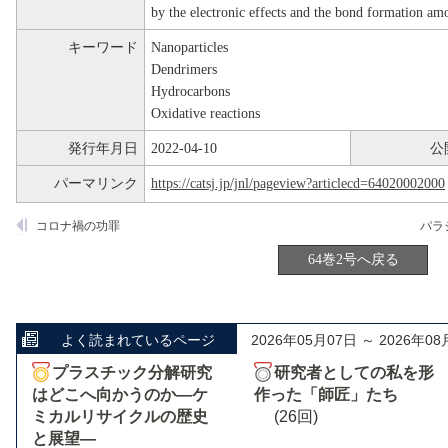
by the electronic effects and the bond formation amo
キーワード
Nanoparticles
Dendrimers
Hydrocarbons
Oxidative reactions
発行年月日
2022-04-10
公
パーマリンク
https://catsj.jp/jnl/pageview?articlecd=64020002000
コロナ禍の功罪
64巻2号へ戻る
よく読まれているページ
2026年05月07日 ～ 2026年08
プラスチック分解研究
研究者としての私を形
はどこへ向かうのか―ケ
作った「師匠」たち
ミカルリサイクルの歴史
(26回)
と展望―