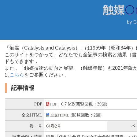
「触媒（Catalysts and Catalysis）」は1959年（昭
このサイトをつかって，どなたでも全記事の検索と結果（書
ドもできます．
また，「触媒技術の動向と展望」（触媒年鑑）も2021年
は
こちら
をご参照ください．
記事情報
PDF
6.7 MB(閲覧回数：39回)
PDF
全文HTML
(閲覧回数：2回)
全文HTML
巻・号
64巻2号
ペ
記事分類・特集
特集「化学品合成のための合金触媒開発」：化