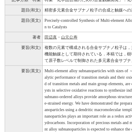
題目(和文)
精密多元素合金サブナノ粒子の合成と触媒への
題目(英文)
Precisely-controlled Synthesis of Multi-element All
n to Catalysts
著者
田辺真
・
山元公寿
要旨(和文)
複数の元素で構成される合金サブナノ粒子は，
機能触媒として期待されている．本稿では，樹
て原子数レベルで制御された多元素合金サブナ
要旨(英文)
Multi-element alloy subnanoparticles with sizes of ～
alytic performance of transition metals and their ox
d of transition metals and main group elements, are o
ysts in selective oxidative reactions to synthesize in
subnano-ordered alloys provide amorphous structures 
e-strained energy. We have demonstrated the preparat
anoparticles using a dendritic macromolecular templat
nanoparticles plays an important role as a redox activ
ydrocarbons. Incorporation of precious metals and 
nt alloy subnanoparticles is expected to enhance the 