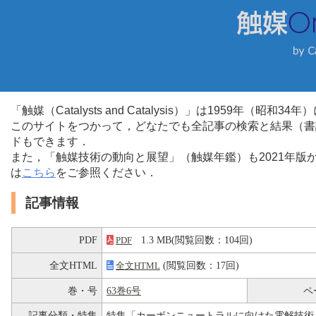
「触媒（Catalysts and Catalysis）」は1959年（昭
このサイトをつかって，どなたでも全記事の検索と結果（書
ドもできます．
また，「触媒技術の動向と展望」（触媒年鑑）も2021年
は
こちら
をご参照ください．
記事情報
PDF
1.3 MB(閲覧回数：104回)
PDF
全文HTML
(閲覧回数：17回)
全文HTML
巻・号
63巻6号
ペ
記事分類・特集
特集「カーボンニュートラルに向けた電解技術