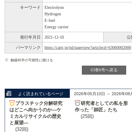
キーワード
Electrolysis
Hydrogen
E-fuel
Energy carrier
発行年月日
2021-12-10
公
パーマリンク
https://catsj.jp/jnl/pageview?articlecd=63060002000
触媒科学の可能性に賭ける
63巻6号へ戻る
よく読まれているページ
2026年05月10日 ～ 2026年08
プラスチック分解研究
研究者としての私を形
はどこへ向かうのか―ケ
作った「師匠」たち
ミカルリサイクルの歴史
(25回)
と展望―
(32回)