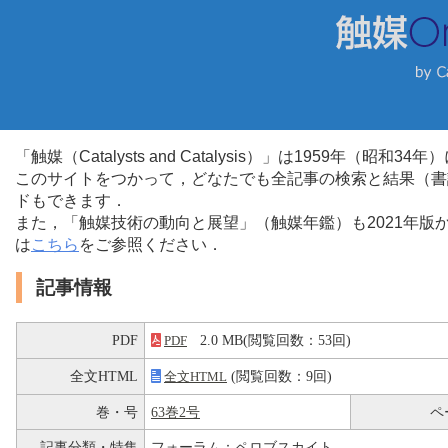
「触媒（Catalysts and Catalysis）」は1959年（昭
このサイトをつかって，どなたでも全記事の検索と結果（書
ドもできます．
また，「触媒技術の動向と展望」（触媒年鑑）も2021年
は
こちら
をご参照ください．
記事情報
PDF
2.0 MB(閲覧回数：53回)
PDF
全文HTML
(閲覧回数：9回)
全文HTML
巻・号
63巻2号
ペ
記事分類・特集
フォーラム：ペロブスカイト