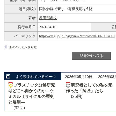
題目(和文)
固体触媒で新しい有機反応を創る
著者
谷田部孝文
発行年月日
2021-04-10
公
パーマリンク
https://catsj.jp/jnl/pageview?articlecd=63020014002
脂ののった!?戻り鰹
63巻2号へ戻る
よく読まれているページ
2026年05月10日 ～ 2026年08
プラスチック分解研究
研究者としての私を形
はどこへ向かうのか―ケ
作った「師匠」たち
ミカルリサイクルの歴史
(25回)
と展望―
(32回)