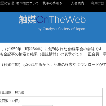
履歴の管理
著作権について
執筆の手引き
入会案内
利用方法・
talysis）」は1959年（昭和34年）に創刊された 触媒学会の会誌です．
も全記事の検索と結果（書誌情報）の表示ができ， 正会員・
（触媒年鑑）も2021年版から，記事の検索やダウンロードが
(閲覧回数：107回)
覧回数：13回)