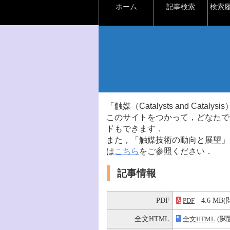
ホーム
記事検索
検索
「触媒（Catalysts and Ca
このサイトをつかって，どなたで
ドもできます．
また，「触媒技術の動向と展望」
は
こちら
をご参照ください．
記事情報
PDF
4.6 MB
PDF
全文HTML
(閲
全文HTML