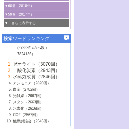
3号 CO
の排出削減および有効活用のた
タリゼーション
2
3号 特殊反応場を利用した触媒的分子変
る非貴金属触媒の研究動向
線を利用した触媒解析技術の最先端
1号 物質移動制御に着目した触媒プロセ
▼60巻（2018年）
4号 格子酸素・格子酸素欠陥を利用した
めの触媒技術
換反応
2号 機能化学品製造に資するクリーンな
ス開発
5号 ゼオライトの合成と応用における研
5号 単原子触媒
触媒反応
1号 固体酸触媒の最新の研究動向
▼59巻（2017年）
触媒的酸化反応
4号 若手による情報発信企画～とびたて
4号 多孔質材料を用いた触媒の新展開
究動向
2号 CO
フリー水素サプライチェーンに
2
6号 参照触媒委員会からのお知らせ
5号 生体触媒によるエネルギー変換反応
2号 二酸化炭素からの有用化学品合成
1号 いたるところに，触媒
▼…さらに表示する
若き触媒の研究者たち～（1）
3号 水処理のための触媒化学
5号 情報学的手法を用いた触媒開発
6号 ヘテロ接合界面
関わる触媒開発動向
B号 第133回触媒討論会（2023年）
6号 窒素とリンの循環のための触媒・機
3号 ナノ粒子・クラスター触媒の最前線
2号 機能性材料の局所構造解析のための
5号 若手による情報発信企画～とびたて
▼58巻（2016年）
4号 光触媒を用いた水分解の最新の研究
6号 カーボンニュートラルに向けた電解
B号 第135回触媒討論会（2025年）
3号 精密高分子合成に関する最近の研究
能性材料
最先端技術
検索ワードランキング
4号 60周年記念企画
若き触媒の研究者たち～（2）
動向
技術
1号 ユニークな構造の高分子を生み出す触
▼57巻（2015年）
動向
B号 第131回触媒討論会（2023年）
3号 無機分離膜材料の開発と触媒反応プ
5号 進化するゼオライト合成技術
6号 石油のノーブル・ユースを志向した
媒技術
(27823件/のべ数：
5号 次世代の触媒プロセスを支えるマイ
B号 第127回触媒討論会（2021年・オン
1号 水素キャリアにかかわる触媒技術の新
4号 バイオマス化成品製造のための触媒
▼56巻（2014年）
ロセスへの適用
触媒技術
7824136）
クロ波
6号 非貴金属系触媒における電気化学的
ライン開催(Zoom)のみ）
2号 リグニンからの化成品製造に向けた触
展開
技術
1号 特殊環境場を利用した材料合成
▼55巻（2013年）
4号 触媒研究における計算科学の利用
酸素還元反応
B号 第129回触媒討論会（2022年・京都
媒技術
6号 メタン転換技術の最新動向
ゼオライト（3070回）
2号 石油精製用触媒の最近の進展
5号 固体触媒による含窒素有機化合物変
2号 光触媒反応機構に関する最新の研究動
1号 高耐久性燃料電池システム用触媒にお
大学：オンライン・対面開催）
▼54巻（2012年）
5号 水素のふるまいを解き明かす最先端
B号 第121回触媒討論会（2018年・東京
3号 触媒研究の最先端～とびたて若き研究
二酸化炭素（2943回）
B号 第125回触媒討論会（2020年・工学
換の最前線
3号 固体酸化物形燃料電池（SOFC）におけ
向
ける新展開
研究
大学）
1号 規則性多孔体の利用技術における最近
▼53巻（2011年）
者たち～（1）
水蒸気改質（2846回）
院大学）
るアノード触媒上での燃料直接改質技術
6号 貴金属使用量低減に向けた自動車排
3号 固体高分子形燃料電池カソード触媒の
2号 リビングラジカル重合の最近の動向
6号 低級アルカンの有効利用のための触
の進歩
アンモニア（2820回）
4号 触媒研究の最先端～とびたて若き研究
1号 金属学から見る合金触媒の新展開
▼52巻（2010年）
ガス浄化触媒の開発
4号 コアシェル構造の制御による触媒機能
開発動向
媒技術
白金（2782回）
3号 天然ガスの化学工業的展開に関する触
2号 第109回触媒討論会
者たち～（2）
2号 第107回触媒討論会
の向上
1号 触媒の劣化対策と長寿命触媒開発
B号 第123回触媒討論会（2019年・大阪
▼51巻（2009年）
4号 人工光合成に向けた近年のアプローチ
光触媒（2667回）
媒技術
B号 第119回触媒討論会（2017年・首都
3号 貴金属低減技術の最新動向
5号 触媒研究の最先端～とびたて若き研究
市立大学）
3号 触媒のその場観察法の進歩（１）
5号 工業触媒およびその周辺技術の最近の
2号 第105回触媒討論会
1号 炭素材料－熱い注目を集める材料－
▼50巻（2008年）
メタン（2663回）
大学東京）
5号 未利用熱エネルギーの有効活用に貢献
4号 貴金属触媒の精密構造制御とその活用
者たち～（3）
4号 貴金属代替技術の最新動向
進歩
水素化（2616回）
4号 触媒のその場観察法の進歩（２）
3号 ナノ構造が拓く新機能
する触媒技術
2号 第103回触媒討論会
1号 触媒化学と学会のこの10年，半世紀，
▼49巻（2007年）
5号 バイオマス化成品製造のための固体触
6号 イオニクス材料と燃料電池・電解合成
5号 光触媒による物質変換反応の新展開
CO2（2567回）
6号 ナノシート
5号 不活性結合の触媒的活性化による有機
そして未来
4号 活性サイトおよびその環境の精密な設
6号 ポリオキソメタレート
3号 環境浄化用光触媒の現状と課題
媒の開発
1号 含フッ素化合物の合成と触媒
▼48巻（2006年）
の最新の研究動向
触媒討論会（2545回）
6号 グラフェン
合成
B号 第115回触媒討論会（2015年・成蹊大
計による触媒の高機能化
2号 第101回触媒討論会
B号 第113回触媒討論会（2014年・ロワジ
4号 水素社会の実現に向けた水素製造・貯
6号 ナノ空間─吸着状態解析から新機能開拓
2号 第99回触媒討論会
B号 第117回触媒討論会（2016年・大阪府
1号 固体酸触媒の最近の進歩
▼47巻（2005年）