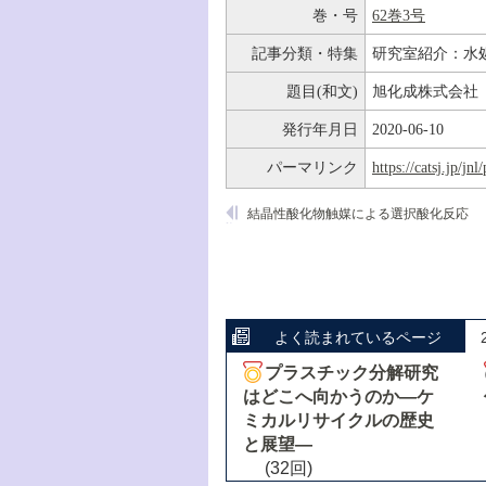
巻・号
62巻3号
記事分類・特集
研究室紹介：水
題目(和文)
旭化成株式会社
発行年月日
2020-06-10
パーマリンク
https://catsj.jp/j
結晶性酸化物触媒による選択酸化反応
よく読まれているページ
プラスチック分解研究
はどこへ向かうのか―ケ
ミカルリサイクルの歴史
と展望―
(32回)