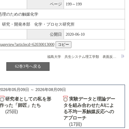
ページ
199～199
処理のための触媒化学
 研究・開発本部 化学・プロセス研究所
公開日
2020-06-10
nl/pageview?articlecd=62030013000
福島大学 共生システム理工学類 表面反応化学研究室
62巻3号へ戻る
2026年05月09日 ～ 2026年08月09日
研究者としての私を形
実験データと理論デー
作った「師匠」たち
タを組み合わせたAIによ
(25回)
る不均一系触媒反応への
アプローチ
(17回)