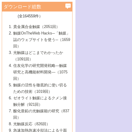
学）
7号 水素を利用する化成品合成の新潮流
6号 新しい固体酸触媒技術
5号 触媒を有効に使うための技術
ールホテル豊橋）
蔵技術の進歩
まで─
3号 メソポーラス物質の新展開
立大学）
3号 実用的ファインケミカル合成プロセス
ダウンロード総数
2号 第97回触媒討論会
1号 最近の触媒担体とその効果
▼46巻（2004年）
7号 ゼオライト合成における最近の進歩
6号 第106回触媒討論会
5号 CO
が関わる触媒・材料
B号 第111回触媒討論会（2013年・関西大
4号 錯体を利用したユニークな表面構造の
を実現する触媒
2
3号 リビング重合触媒の最近の展開
2号 第95回触媒討論会
(全164559件）
1号 部分酸化反応触媒の最前線
▼45巻（2003年）
学）
構築と機能
7号 有機分子触媒による精密有機合成
4号 バイオマス活用のための技術開発
6号 第104回触媒討論会
4号 今後の液体燃料を支える触媒技術
3号 化成品を合成するゼオライト触媒
2号 第93回触媒討論会
1号 なぜこの触媒が良いのか？
▼44巻（2002年）
貴金属合金触媒（2051回）
5号 若手会員による触媒研究の未来展望1：
8号 高機能化ポリオレフィンに向けた重合
5号 こんな物質，あんな物質―新たな触媒
7号 持続可能社会実現のための触媒および
5号 水素製造・貯蔵のための触媒技術の新
4号 水分解用光触媒材料
3号 特殊エネルギー場の触媒反応
触媒OnTheWeb Hacks─「触媒」
企業編
2号 第91回触媒討論会
触媒の最近の進展
1号 高次制御された触媒の化学
▼43巻（2001年）
の可能性―
触媒関連技術
しい展開
誌のウェブサイトを使う─（1659
5号 時間分解分光の進歩と応用
4号 生体内における金属の触媒作用
6号 第102回触媒討論会
3号 最近の自動車排ガス処理技術
2号 第89回触媒討論会
1号 グリーンケミストリーと触媒
▼42巻（2000年）
6号 第100回触媒討論会
8号 未来を拓く金属錯体
回）
6号 第98回触媒討論会
6号 第96回触媒討論会
5号 ファインケミカルズの展開に寄与する
7号 触媒・化学反応における計算化学の進
4号 触媒研究の現状と将来─第90回触媒討論
3号 触媒を利用した電気化学の新展開
2号 第87回触媒討論会特集号
1号 触媒反応工学の明日を拓く
▼41巻（1999年）
7号 『結晶の化学』を活かした触媒研究
光触媒はどこまでわかったか
7号 基礎化学品製造の触媒技術
触媒
歩
会Aから
7号 未来型金属錯体触媒開発への展望
4号 ナノ材料の調製と機能化
（1091回）
3号 生体触媒とバイオプロセス
2号 第85回触媒討論会
8号 イオン液体の応用
1号 孔、穴、あな?-特異な空間とその利用-
▼40巻（1998年）
8号 多機能型リアクター
6号 第94回触媒討論会
8号 若手研究者による触媒研究の未来展望
5号 基礎化学品製造の触媒技術
8号 超臨界流体を用いた化学プロセスの新
住友化学の研究開発戦略―触媒
5号 こんな触媒が欲しい
4号 水素製造・利用の触媒化学
3号 反応ダイナミクス
2号 第83回触媒討論会
1号 創立40周年記念・触媒化学この10年の
▼39巻（1997年）
2：大学・研究所編
展開
研究と高機能材料開発―（1075
7号 サブナノレベルでみた新しい表面現象
6号 第92回触媒討論会
6号 第90回触媒討論会
5号 触媒研究における新しい切り口：コン
進展と21世紀への提言/創立40周年記念・触
4号 超臨界流体の触媒反応への応用
3号 均一系触媒反応最前線
1号 均一系と不均一系触媒反応-その特徴と
回）
▼38巻（1996年）
8号 オレフィン重合触媒の新たな展
7号 基礎化学品製造の触媒技術
ビナトリアルケミストリー
媒学会この10年の歩みとこれから/創立40周
7号 触媒研究と学術雑誌/情報
5号 触媒のおもしろさをどのように伝える
接点
触媒の活性を徹底的に使い切る
4号 実用炭素材料の新展開
1号 触媒の構造と触媒作用/C1化学を中心と
▼37巻（1995年）
年記念・記録は語る
8号 資源の循環と触媒技術
6号 第88回触媒討論会特集号
か
ための技術（1019回）
8号 若い世代からみた触媒化学の現状と未
2号 第79回触媒討論会
5号 研究の方法論を考える
する21世紀への触媒
1号 ファインケミカルズと固体触媒
▼36巻（1994年）
2号 第81回触媒討論会
ゼオライト触媒によるクメン接
来
7号 企業における触媒研究のブレークスル
6号 第86回触媒討論会
3号 最新NO除去触媒の実用化研究
6号 第84回触媒討論会
2号 第77回触媒討論会
2号 第75回触媒討論会
触分解（921回）
1号 電気化学と触媒
▼35巻（1993年）
ー
3号 計算機触媒化学へのさそい
7号 水素化精製触媒の新しい展開
4号 新しい反応場を目指した触媒調製
7号 機能性金属材料と触媒
3号 オリンピックメダル:金・銀・銅はどん
酸化亜鉛の光触媒能の研究（837
3号 希土類を利用した触媒
2号 第73回触媒討論会
8号 この材料を触媒として使ってみません
4号 触媒劣化の制御と予測
1号 工業触媒開発マニュアル―探索から工
▼34巻（1992年）
8号 新しい反応性と機能性を目指した金属
な触媒作用を示すか
回）
5号 反応・分離技術の新しい展開
8号 触媒研究へのNMRの応用と展望
か？
業化まで
4号 触媒とリサイクル
3号 C4化学の展開
5号 最新の実用プロセスと触媒
クラスタ-化学
1号 インパクトを与えたこの研究
▼33巻（1991年）
光触媒反応（826回）
4号 触媒作用における機能の複合化
6号 第80回触媒討論会
2号 第71回触媒討論会
5号 エネルギー変換触媒
4号 《通常号》
6号 第82回触媒討論会
急速加熱急速冷却法による十面
2号 第69回触媒討論会
1号 触媒プロセス開発マニュアル―探索か
▼32巻（1990年）