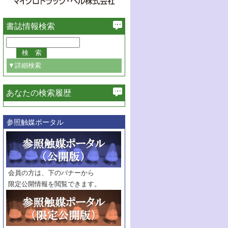
書誌情報検索
▼詳細検索
あなたの検索履歴
必ず含む
参照触媒ポータル
巻・号指定
巻
号
範囲指定
巻
号～
巻
会員の方は、下のバナーから
号
限定公開情報を閲覧できます。
触媒年鑑
年度
記事種別
マーク：
マークあり