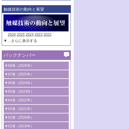
触媒技術の動向と展望
2026
2025
2024
2023
2022
▼…さらに表示する
バックナンバー
▼68巻（2026年）
1号 過酸化水素合成に関する研究動向
▼67巻（2025年）
2号 コンピューター技術により加速する
1号 CO
水素化によるグリーン燃料/グリ
▼66巻（2024年）
2
触媒開発
ーンケミカル製造
1号 低次元ナノ構造を有する触媒材料
▼65巻（2023年）
3号 有機分子変換やCO
資源化のための
2
2号 水素製造のための水分解技術に関す
2号 規制反応場を活用した固体触媒研究
1号 炭素が関わる触媒機能
▼64巻（2022年）
光触媒に関する最近の研究
る最近の研究
の新展開
2号 プラスチックケミカルリサイクルの
1号 合成ガス製造とCOを用いるケミカル
▼63巻（2021年）
B号 第137回触媒討論会（2026年）
3号 オレフィン系樹脂の精密合成に関す
3号 未踏分子変換を目指した酸化触媒プ
ための触媒技術
ズ合成の最新動向
1号 金触媒の新展開
▼62巻（2020年）
る最新技術
ロセスの最前線
3号 非酸化物系金属化合物を基盤とした
2号 化学品合成のための合金触媒開発
2号 ペロブスカイト
1号 触媒設計を拓く欠陥構造のキャラク
▼61巻（2019年）
4号 アルコール類の効率的変換を実現す
4号 シンクロトロン放射光および中性子
触媒材料の開発