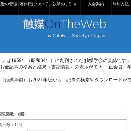
履歴の管理
著作権について
執筆の手引き
入会案内
利用方法・
talysis）」は1959年（昭和34年）に創刊された 触媒学会の会誌です．
も全記事の検索と結果（書誌情報）の表示ができ， 正会員・
（触媒年鑑）も2021年版から，記事の検索やダウンロードが
B(閲覧回数：8回)
覧回数：1回)