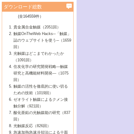
学）
7号 水素を利用する化成品合成の新潮流
6号 新しい固体酸触媒技術
5号 触媒を有効に使うための技術
ールホテル豊橋）
蔵技術の進歩
まで─
3号 メソポーラス物質の新展開
立大学）
3号 実用的ファインケミカル合成プロセス
ダウンロード総数
2号 第97回触媒討論会
1号 最近の触媒担体とその効果
▼46巻（2004年）
7号 ゼオライト合成における最近の進歩
6号 第106回触媒討論会
5号 CO
が関わる触媒・材料
B号 第111回触媒討論会（2013年・関西大
4号 錯体を利用したユニークな表面構造の
を実現する触媒
2
3号 リビング重合触媒の最近の展開
2号 第95回触媒討論会
(全164559件）
1号 部分酸化反応触媒の最前線
▼45巻（2003年）
学）
構築と機能
7号 有機分子触媒による精密有機合成
4号 バイオマス活用のための技術開発
6号 第104回触媒討論会
4号 今後の液体燃料を支える触媒技術
3号 化成品を合成するゼオライト触媒
2号 第93回触媒討論会
1号 なぜこの触媒が良いのか？
▼44巻（2002年）
貴金属合金触媒（2051回）
5号 若手会員による触媒研究の未来展望1：
8号 高機能化ポリオレフィンに向けた重合
5号 こんな物質，あんな物質―新たな触媒
7号 持続可能社会実現のための触媒および
5号 水素製造・貯蔵のための触媒技術の新
4号 水分解用光触媒材料
3号 特殊エネルギー場の触媒反応
触媒OnTheWeb Hacks─「触媒」
企業編
2号 第91回触媒討論会
触媒の最近の進展
1号 高次制御された触媒の化学
▼43巻（2001年）
の可能性―
触媒関連技術
しい展開
誌のウェブサイトを使う─（1659
5号 時間分解分光の進歩と応用
4号 生体内における金属の触媒作用
6号 第102回触媒討論会
3号 最近の自動車排ガス処理技術
2号 第89回触媒討論会
1号 グリーンケミストリーと触媒
▼42巻（2000年）
6号 第100回触媒討論会
8号 未来を拓く金属錯体
回）
6号 第98回触媒討論会
6号 第96回触媒討論会
5号 ファインケミカルズの展開に寄与する
7号 触媒・化学反応における計算化学の進
4号 触媒研究の現状と将来─第90回触媒討論
3号 触媒を利用した電気化学の新展開
2号 第87回触媒討論会特集号
1号 触媒反応工学の明日を拓く
▼41巻（1999年）
7号 『結晶の化学』を活かした触媒研究
光触媒はどこまでわかったか
7号 基礎化学品製造の触媒技術
触媒
歩
会Aから
7号 未来型金属錯体触媒開発への展望
4号 ナノ材料の調製と機能化
（1091回）
3号 生体触媒とバイオプロセス
2号 第85回触媒討論会
8号 イオン液体の応用
1号 孔、穴、あな?-特異な空間とその利用-
▼40巻（1998年）
8号 多機能型リアクター
6号 第94回触媒討論会
8号 若手研究者による触媒研究の未来展望
5号 基礎化学品製造の触媒技術
8号 超臨界流体を用いた化学プロセスの新
住友化学の研究開発戦略―触媒
5号 こんな触媒が欲しい
4号 水素製造・利用の触媒化学
3号 反応ダイナミクス
2号 第83回触媒討論会
1号 創立40周年記念・触媒化学この10年の
▼39巻（1997年）
2：大学・研究所編
展開
研究と高機能材料開発―（1075
7号 サブナノレベルでみた新しい表面現象
6号 第92回触媒討論会
6号 第90回触媒討論会
5号 触媒研究における新しい切り口：コン
進展と21世紀への提言/創立40周年記念・触
4号 超臨界流体の触媒反応への応用
3号 均一系触媒反応最前線
1号 均一系と不均一系触媒反応-その特徴と
回）
▼38巻（1996年）
8号 オレフィン重合触媒の新たな展
7号 基礎化学品製造の触媒技術
ビナトリアルケミストリー
媒学会この10年の歩みとこれから/創立40周
7号 触媒研究と学術雑誌/情報
5号 触媒のおもしろさをどのように伝える
接点
触媒の活性を徹底的に使い切る
4号 実用炭素材料の新展開
1号 触媒の構造と触媒作用/C1化学を中心と
▼37巻（1995年）
年記念・記録は語る
8号 資源の循環と触媒技術
6号 第88回触媒討論会特集号
か
ための技術（1019回）
8号 若い世代からみた触媒化学の現状と未
2号 第79回触媒討論会
5号 研究の方法論を考える
する21世紀への触媒
1号 ファインケミカルズと固体触媒
▼36巻（1994年）
2号 第81回触媒討論会
ゼオライト触媒によるクメン接
来
7号 企業における触媒研究のブレークスル
6号 第86回触媒討論会
3号 最新NO除去触媒の実用化研究
6号 第84回触媒討論会
2号 第77回触媒討論会
2号 第75回触媒討論会
触分解（921回）
1号 電気化学と触媒
▼35巻（1993年）
ー
3号 計算機触媒化学へのさそい
7号 水素化精製触媒の新しい展開
4号 新しい反応場を目指した触媒調製
7号 機能性金属材料と触媒
3号 オリンピックメダル:金・銀・銅はどん
酸化亜鉛の光触媒能の研究（837
3号 希土類を利用した触媒
2号 第73回触媒討論会
8号 この材料を触媒として使ってみません
4号 触媒劣化の制御と予測
1号 工業触媒開発マニュアル―探索から工
▼34巻（1992年）
8号 新しい反応性と機能性を目指した金属
な触媒作用を示すか
回）
5号 反応・分離技術の新しい展開
8号 触媒研究へのNMRの応用と展望
か？
業化まで
4号 触媒とリサイクル
3号 C4化学の展開
5号 最新の実用プロセスと触媒
クラスタ-化学
1号 インパクトを与えたこの研究
▼33巻（1991年）
光触媒反応（826回）
4号 触媒作用における機能の複合化
6号 第80回触媒討論会
2号 第71回触媒討論会
5号 エネルギー変換触媒
4号 《通常号》
6号 第82回触媒討論会
急速加熱急速冷却法による十面
2号 第69回触媒討論会
1号 触媒プロセス開発マニュアル―探索か
▼32巻（1990年）