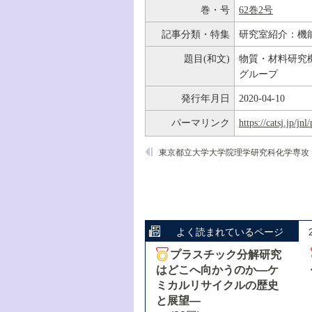
巻・号
62巻2号
記事分類・特集
研究室紹介：機
題目(和文)
物質・材料研究
グループ
発行年月日
2020-04-10
パーマリンク
https://catsj.jp/j
よく読まれているページ
プラスチック分解研究
はどこへ向かうのか―ケ
ミカルリサイクルの歴史
と展望―