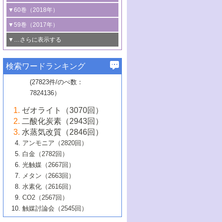
3号 CO
の排出削減および有効活用のた
タリゼーション
2
3号 特殊反応場を利用した触媒的分子変
る非貴金属触媒の研究動向
線を利用した触媒解析技術の最先端
1号 物質移動制御に着目した触媒プロセ
▼60巻（2018年）
4号 格子酸素・格子酸素欠陥を利用した
めの触媒技術
換反応
2号 機能化学品製造に資するクリーンな
ス開発
5号 ゼオライトの合成と応用における研
5号 単原子触媒
触媒反応
1号 固体酸触媒の最新の研究動向
▼59巻（2017年）
触媒的酸化反応
4号 若手による情報発信企画～とびたて
4号 多孔質材料を用いた触媒の新展開
究動向
2号 CO
フリー水素サプライチェーンに
2
6号 参照触媒委員会からのお知らせ
5号 生体触媒によるエネルギー変換反応
2号 二酸化炭素からの有用化学品合成
1号 いたるところに，触媒
▼…さらに表示する
若き触媒の研究者たち～（1）
3号 水処理のための触媒化学
5号 情報学的手法を用いた触媒開発
6号 ヘテロ接合界面
関わる触媒開発動向
B号 第133回触媒討論会（2023年）
6号 窒素とリンの循環のための触媒・機
3号 ナノ粒子・クラスター触媒の最前線
2号 機能性材料の局所構造解析のための
5号 若手による情報発信企画～とびたて
▼58巻（2016年）
4号 光触媒を用いた水分解の最新の研究
6号 カーボンニュートラルに向けた電解
B号 第135回触媒討論会（2025年）
3号 精密高分子合成に関する最近の研究
能性材料
最先端技術
検索ワードランキング
4号 60周年記念企画
若き触媒の研究者たち～（2）
動向
技術
1号 ユニークな構造の高分子を生み出す触
▼57巻（2015年）
動向
B号 第131回触媒討論会（2023年）
3号 無機分離膜材料の開発と触媒反応プ
5号 進化するゼオライト合成技術
6号 石油のノーブル・ユースを志向した
媒技術
(27823件/のべ数：
5号 次世代の触媒プロセスを支えるマイ
B号 第127回触媒討論会（2021年・オン
1号 水素キャリアにかかわる触媒技術の新
4号 バイオマス化成品製造のための触媒
▼56巻（2014年）
ロセスへの適用
触媒技術
7824136）
クロ波
6号 非貴金属系触媒における電気化学的
ライン開催(Zoom)のみ）
2号 リグニンからの化成品製造に向けた触
展開
技術
1号 特殊環境場を利用した材料合成
▼55巻（2013年）
4号 触媒研究における計算科学の利用
酸素還元反応
B号 第129回触媒討論会（2022年・京都
媒技術
6号 メタン転換技術の最新動向
ゼオライト（3070回）
2号 石油精製用触媒の最近の進展
5号 固体触媒による含窒素有機化合物変
2号 光触媒反応機構に関する最新の研究動
1号 高耐久性燃料電池システム用触媒にお
大学：オンライン・対面開催）
▼54巻（2012年）
5号 水素のふるまいを解き明かす最先端
B号 第121回触媒討論会（2018年・東京
3号 触媒研究の最先端～とびたて若き研究
二酸化炭素（2943回）
B号 第125回触媒討論会（2020年・工学
換の最前線
3号 固体酸化物形燃料電池（SOFC）におけ
向
ける新展開
研究
大学）
1号 規則性多孔体の利用技術における最近
▼53巻（2011年）
者たち～（1）
水蒸気改質（2846回）
院大学）
るアノード触媒上での燃料直接改質技術
6号 貴金属使用量低減に向けた自動車排
3号 固体高分子形燃料電池カソード触媒の
2号 リビングラジカル重合の最近の動向
6号 低級アルカンの有効利用のための触
の進歩
アンモニア（2820回）
4号 触媒研究の最先端～とびたて若き研究
1号 金属学から見る合金触媒の新展開
▼52巻（2010年）
ガス浄化触媒の開発
4号 コアシェル構造の制御による触媒機能
開発動向
媒技術
白金（2782回）
3号 天然ガスの化学工業的展開に関する触
2号 第109回触媒討論会
者たち～（2）
2号 第107回触媒討論会
の向上
1号 触媒の劣化対策と長寿命触媒開発
B号 第123回触媒討論会（2019年・大阪
▼51巻（2009年）
4号 人工光合成に向けた近年のアプローチ
光触媒（2667回）
媒技術
B号 第119回触媒討論会（2017年・首都
3号 貴金属低減技術の最新動向
5号 触媒研究の最先端～とびたて若き研究
市立大学）
3号 触媒のその場観察法の進歩（１）
5号 工業触媒およびその周辺技術の最近の
2号 第105回触媒討論会
1号 炭素材料－熱い注目を集める材料－
▼50巻（2008年）
メタン（2663回）
大学東京）
5号 未利用熱エネルギーの有効活用に貢献
4号 貴金属触媒の精密構造制御とその活用
者たち～（3）
4号 貴金属代替技術の最新動向
進歩
水素化（2616回）
4号 触媒のその場観察法の進歩（２）
3号 ナノ構造が拓く新機能
する触媒技術
2号 第103回触媒討論会
1号 触媒化学と学会のこの10年，半世紀，
▼49巻（2007年）
5号 バイオマス化成品製造のための固体触
6号 イオニクス材料と燃料電池・電解合成
5号 光触媒による物質変換反応の新展開
CO2（2567回）
6号 ナノシート
5号 不活性結合の触媒的活性化による有機
そして未来
4号 活性サイトおよびその環境の精密な設
6号 ポリオキソメタレート
3号 環境浄化用光触媒の現状と課題
媒の開発
1号 含フッ素化合物の合成と触媒
▼48巻（2006年）
の最新の研究動向
触媒討論会（2545回）
6号 グラフェン
合成
B号 第115回触媒討論会（2015年・成蹊大
計による触媒の高機能化
2号 第101回触媒討論会
B号 第113回触媒討論会（2014年・ロワジ
4号 水素社会の実現に向けた水素製造・貯
6号 ナノ空間─吸着状態解析から新機能開拓
2号 第99回触媒討論会
B号 第117回触媒討論会（2016年・大阪府
1号 固体酸触媒の最近の進歩
▼47巻（2005年）