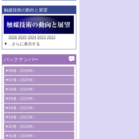
触媒技術の動向と展望
2026
2025
2024
2023
2022
▼…さらに表示する
バックナンバー
▼68巻（2026年）
1号 過酸化水素合成に関する研究動向
▼67巻（2025年）
2号 コンピューター技術により加速する
1号 CO
水素化によるグリーン燃料/グリ
▼66巻（2024年）
2
触媒開発
ーンケミカル製造
1号 低次元ナノ構造を有する触媒材料
▼65巻（2023年）
3号 有機分子変換やCO
資源化のための
2
2号 水素製造のための水分解技術に関す
2号 規制反応場を活用した固体触媒研究
1号 炭素が関わる触媒機能
▼64巻（2022年）
光触媒に関する最近の研究
る最近の研究
の新展開
2号 プラスチックケミカルリサイクルの
1号 合成ガス製造とCOを用いるケミカル
▼63巻（2021年）
B号 第137回触媒討論会（2026年）
3号 オレフィン系樹脂の精密合成に関す
3号 未踏分子変換を目指した酸化触媒プ
ための触媒技術
ズ合成の最新動向
1号 金触媒の新展開
▼62巻（2020年）
る最新技術
ロセスの最前線
3号 非酸化物系金属化合物を基盤とした
2号 化学品合成のための合金触媒開発
2号 ペロブスカイト
1号 触媒設計を拓く欠陥構造のキャラク
▼61巻（2019年）
4号 アルコール類の効率的変換を実現す
4号 シンクロトロン放射光および中性子
触媒材料の開発