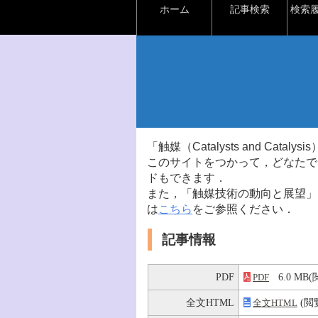
ホーム
記事検索
検索
「触媒（Catalysts and Ca
このサイトをつかって，どなたで
ドもできます．
また，「触媒技術の動向と展望」
は
こちら
をご参照ください．
記事情報
PDF
6.0 M
PDF
全文HTML
(閲
全文HTML