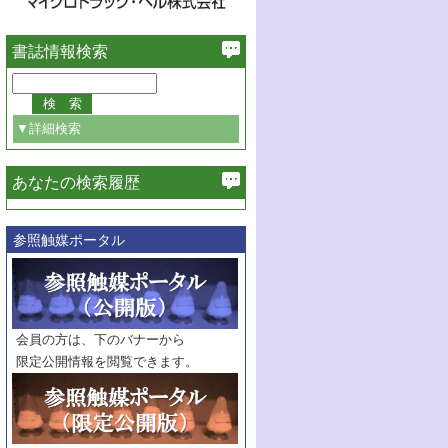
書誌情報検索
▼詳細検索
あなたの検索履歴
必ず含む
参照触媒ポータル
巻・号指定
巻
号
範囲指定
巻
号～
巻
会員の方は、下のバナーから
号
限定公開情報を閲覧できます。
触媒年鑑
年度
記事種別
マーク：
マークあり