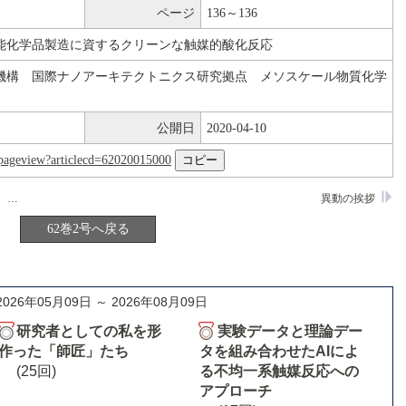
ページ
136～136
能化学品製造に資するクリーンな触媒的酸化反応
機構 国際ナノアーキテクトニクス研究拠点 メソスケール物質化学
公開日
2020-04-10
nl/pageview?articlecd=62020015000
東京都立大学大学院理学研究科化学専攻 無機化学研究室
異動の挨拶
62巻2号へ戻る
2026年05月09日 ～ 2026年08月09日
研究者としての私を形
実験データと理論デー
作った「師匠」たち
タを組み合わせたAIによ
(25回)
る不均一系触媒反応への
アプローチ