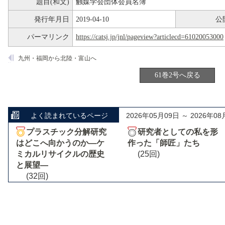
題目(和文)
触媒学会団体会員名簿
発行年月日
2019-04-10
公
パーマリンク
https://catsj.jp/jnl/pageview?articlecd=61020053000
九州・福岡から北陸・富山へ
61巻2号へ戻る
よく読まれているページ
2026年05月09日 ～ 2026年08
プラスチック分解研究
研究者としての私を形
はどこへ向かうのか―ケ
作った「師匠」たち
ミカルリサイクルの歴史
(25回)
と展望―
(32回)