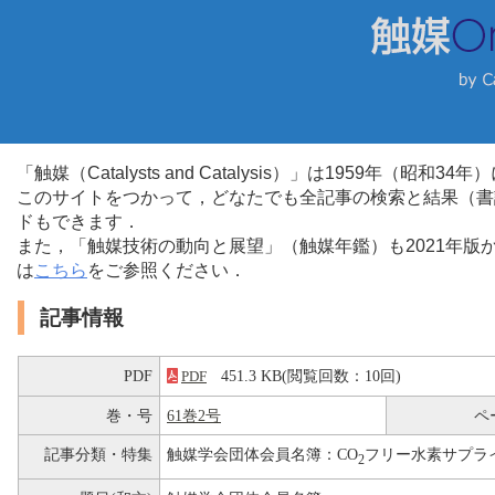
「触媒（Catalysts and Catalysis）」は1959年（昭
このサイトをつかって，どなたでも全記事の検索と結果（書
ドもできます．
また，「触媒技術の動向と展望」（触媒年鑑）も2021年
は
こちら
をご参照ください．
記事情報
PDF
451.3 KB(閲覧回数：10回)
PDF
巻・号
61巻2号
ペ
記事分類・特集
触媒学会団体会員名簿：CO
フリー水素サプラ
2