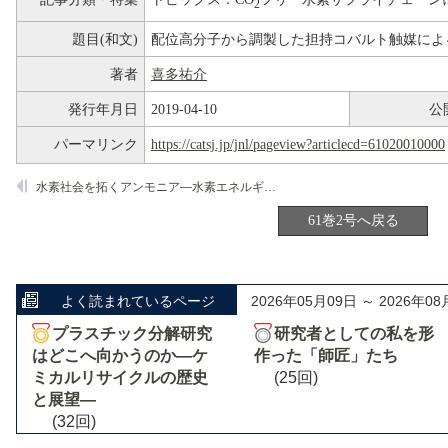
2
題目(和文)
配位高分子から調製した担持コバルト触媒によ
著者
喜多祐介
発行年月日
2019-04-10
公
パーマリンク
https://catsj.jp/jnl/pageview?articlecd=61020010000
水素社会を拓くアンモニア―水素エネルギーキャリア，CO
フリー燃料とし
2
61巻2号へ戻る
よく読まれているページ
2026年05月09日 ～ 2026年08
プラスチック分解研究
研究者としての私を形
はどこへ向かうのか―ケ
作った「師匠」たち
ミカルリサイクルの歴史
(25回)
と展望―
(32回)