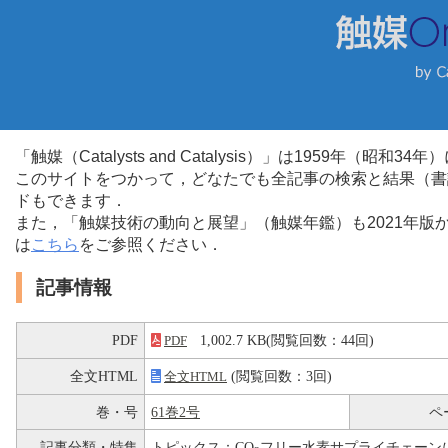
「触媒（Catalysts and Catalysis）」は1959年（昭
このサイトをつかって，どなたでも全記事の検索と結果（書
ドもできます．
また，「触媒技術の動向と展望」（触媒年鑑）も2021年
は
こちら
をご参照ください．
記事情報
PDF
1,002.7 KB(閲覧回数：44回)
PDF
全文HTML
(閲覧回数：3回)
全文HTML
巻・号
61巻2号
ペ
記事分類・特集
トピックス：CO
フリー水素サプライチェーン